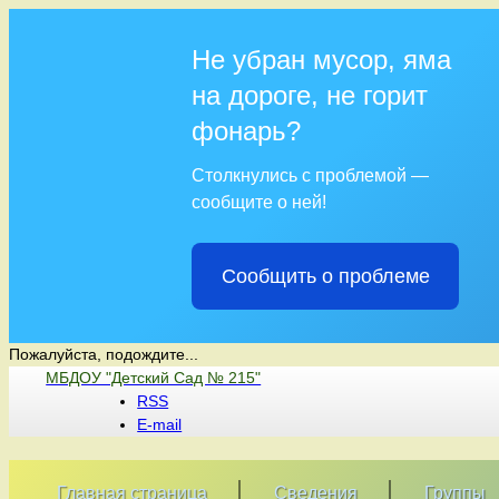
Не убран мусор, яма
на дороге, не горит
фонарь?
Столкнулись с проблемой —
сообщите о ней!
Сообщить о проблеме
Пожалуйста, подождите...
Перейти
МБДОУ "Детский Сад № 215"
к
RSS
содержимому
E-mail
Главная страница
Сведения
Группы