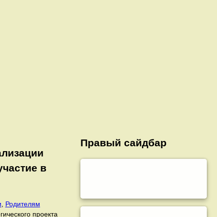
Правый сайдбар
ализации
участие в
и
,
Родителям
гического проекта