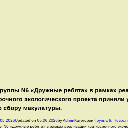
группы N6 «Дружные ребята» в рамках ре
рочного экологического проекта приняли 
о сбору макулатуры.
.05.2026
Updated on
05.06.2026
by
Admin
Категории:
Группа 6
,
Новост
ы N6 «Дружные ребята» в рамках реализации краткосрочного эколо