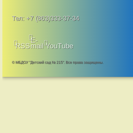
Тел:
+7 (863)333-37-34
E-
RSS
mail
YouTube
© МБДОУ "Детский сад № 215". Все права защищены.