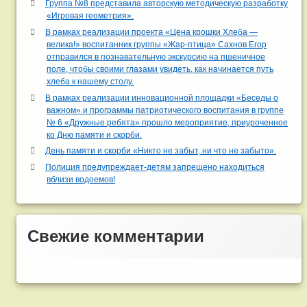
Группа №8 представила авторскую методическую разработку
«Игровая геометрия».
В рамках реализации проекта «Цена крошки Хлеба —
велика!» воспитанник группы «Жар-птица» Сахнов Егор
отправился в познавательную экскурсию на пшеничное
поле, чтобы своими глазами увидеть, как начинается путь
хлеба к нашему столу.
В рамках реализации инновационной площадки «Беседы о
важном» и программы патриотического воспитания в группе
№ 6 «Дружные ребята» прошло мероприятие, приуроченное
ко Дню памяти и скорби.
День памяти и скорби «Никто не забыт, ни что не забыто».
Полиция предупреждает-детям запрещено находиться
вблизи водоемов!
Свежие комментарии