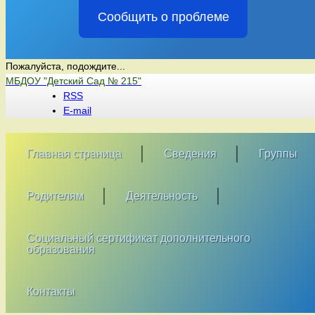
Сообщить о проблеме
Пожалуйста, подождите...
Перейти
МБДОУ "Детский Сад № 215"
к
RSS
содержимому
E-mail
Главная страница
Сведения
Группы
Родителям
Деятельность
Социальный сертификат дополнительного
образования
Контакты