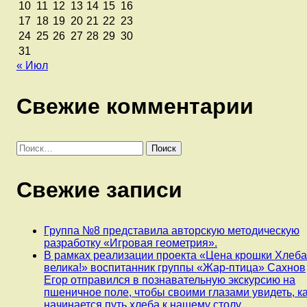
10
11
12
13
14
15
16
17
18
19
20
21
22
23
24
25
26
27
28
29
30
31
« Июл
Свежие комментарии
Найти:
Свежие записи
Группа №8 представила авторскую методическую
разработку «Игровая геометрия».
В рамках реализации проекта «Цена крошки Хлеб
велика!» воспитанник группы «Жар-птица» Сахнов
Егор отправился в познавательную экскурсию на
пшеничное поле, чтобы своими глазами увидеть, к
начинается путь хлеба к нашему столу.