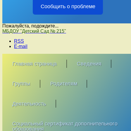
Сообщить о проблеме
Пожалуйста, подождите...
Перейти
МБДОУ "Детский Сад № 215"
к
RSS
содержимому
E-mail
Главная страница
Сведения
Группы
Родителям
Деятельность
Социальный сертификат дополнительного
образования