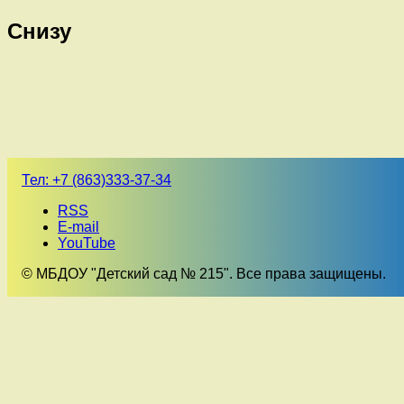
Снизу
Тел:
+7 (863)333-37-34
RSS
E-mail
YouTube
© МБДОУ "Детский сад № 215". Все права защищены.