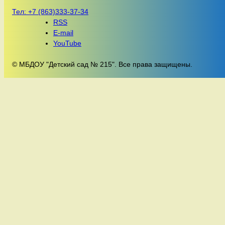
Тел:
+7 (863)333-37-34
RSS
E-mail
YouTube
© МБДОУ "Детский сад № 215". Все права защищены.