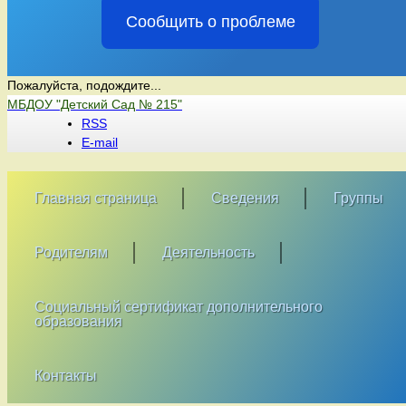
Сообщить о проблеме
Пожалуйста, подождите...
Перейти
МБДОУ "Детский Сад № 215"
к
RSS
содержимому
E-mail
Главная страница
Сведения
Группы
Родителям
Деятельность
Социальный сертификат дополнительного
образования
Контакты