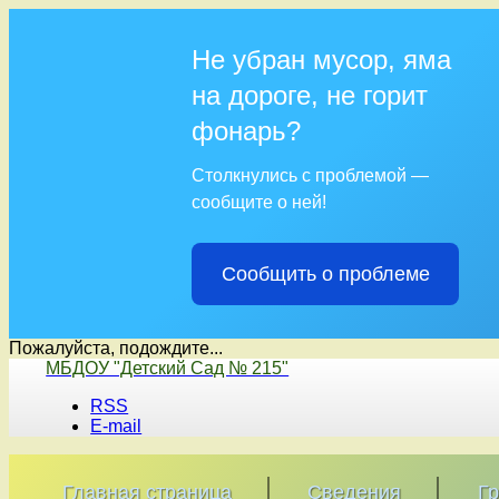
Не убран мусор, яма
на дороге, не горит
фонарь?
Столкнулись с проблемой —
сообщите о ней!
Сообщить о проблеме
Пожалуйста, подождите...
Перейти
МБДОУ "Детский Сад № 215"
к
RSS
содержимому
E-mail
Главная страница
Сведения
Г