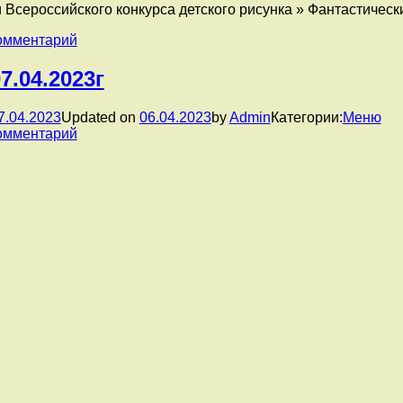
 Всероссийского конкурса детского рисунка » Фантастическ
к
омментарий
записи
Группа
7.04.2023г
1.
Победители
7.04.2023
Updated on
06.04.2023
by
Admin
Категории:
Меню
Всероссийского
к
омментарий
конкурса
записи
детского
Меню
рисунка
07.04.2023г
»
Фантастические
животные»