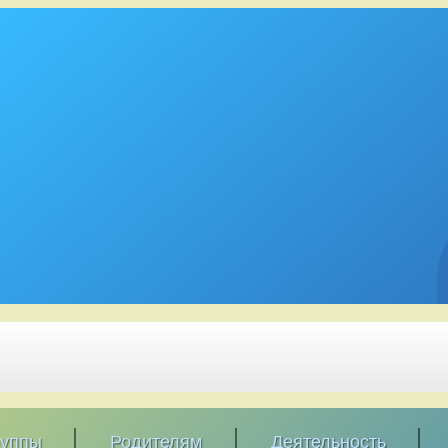
руппы
Родителям
Деятельность