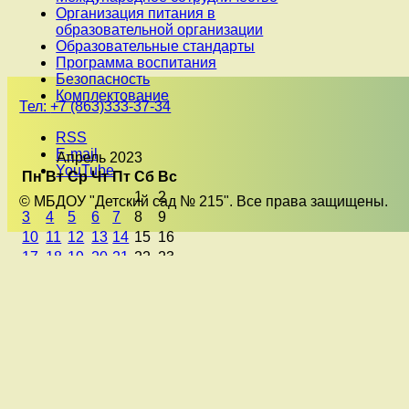
Организация питания в
образовательной организации
Образовательные стандарты
Программа воспитания
Безопасность
Комплектование
Тел:
+7 (863)333-37-34
RSS
E-mail
Апрель 2023
YouTube
Пн
Вт
Ср
Чт
Пт
Сб
Вс
1
2
© МБДОУ "Детский сад № 215". Все права защищены.
3
4
5
6
7
8
9
10
11
12
13
14
15
16
17
18
19
20
21
22
23
24
25
26
27
28
29
30
« Мар
Май »
Свежие
комментарии