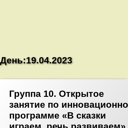
День:
19.04.2023
Добавить
комментарий
Группа 10. Открытое
к
записи
Группа
занятие по инновационн
10.
Открытое
программе «В сказки
занятие
по
инновационной
играем, речь развиваем»
программе