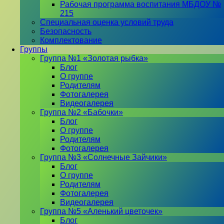
Рабочая программа воспитания МБДОУ №
215
Специальная оценка условий труда
Безопасность
Комплектование
Группы
Группа №1 «Золотая рыбка»
Блог
О группе
Родителям
Фотогалерея
Видеогалерея
Группа №2 «Бабочки»
Блог
О группе
Родителям
Фотогалерея
Группа №3 «Солнечные Зайчики»
Блог
О группе
Родителям
Фотогалерея
Видеогалерея
Группа №5 «Аленький цветочек»
Блог