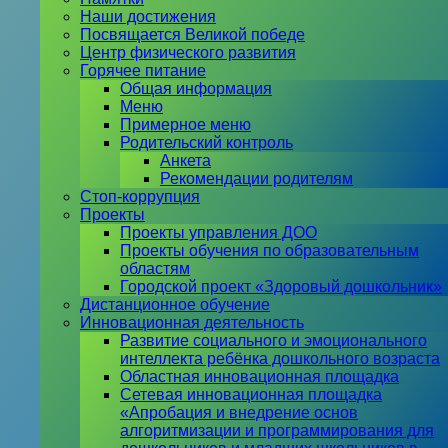
Наши достижения
Посвящается Великой победе
Центр физического развития
Горячее питание
Общая информация
Меню
Примерное меню
Родительский контроль
Анкета
Рекомендации родителям
Стоп-коррупция
Проекты
Проекты управления ДОО
Проекты обучения по образовательным
областям
Городской проект «Здоровый дошкольник»
Дистанционное обучение
Инновационная деятельность
Развитие социального и эмоционального
интеллекта ребёнка дошкольного возраста
Областная инновационная площадка
Сетевая инновационная площадка
«Апробация и внедрение основ
алгоритмизации и программирования для