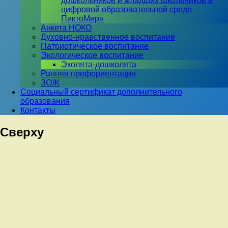
дошкольников и младших школьников в
цифровой образовательной среде
ПиктоМир»
Анкета НОКО
Духовно-нравственное воспитание
Патриотическое воспитание
Экологическое воспитание
Эколята-дошколята
Ранняя профориентация
ЗОЖ
Социальный сертификат дополнительного
образования
Контакты
Сверху