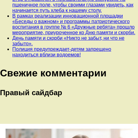
пшеничное поле, чтобы своими глазами увидеть, как
начинается путь хлеба к нашему столу.
В рамках реализации инновационной площадки
«Беседы о важном» и программы патриотического
воспитания в группе № 6 «Дружные ребята» прошло
мероприятие, приуроченное ко Дню памяти и скорби.
День памяти и скорби «Никто не забыт, ни что не
забыто».
Полиция предупреждает-детям запрещено
находиться вблизи водоемов!
Свежие комментарии
Правый сайдбар