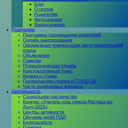
Блог
О группе
Родителям
Фотогалерея
Видеогалерея
Родителям
Программа просвещения родителей
Онлайн анкетирование
Оформление компенсации части родительской
платы
Объявления
Памятки
Психологическая служба
Консультативный пункт
Кружки и студии
Профилактика гриппа и COVID-19
Часто задаваемые вопросы
Деятельность
Социальное партнерство
Конкурс «Учитель года города Ростова-на-
Дону-2024»
Центры активности
Обучаем детей ПДД
Безопасность
Памятки