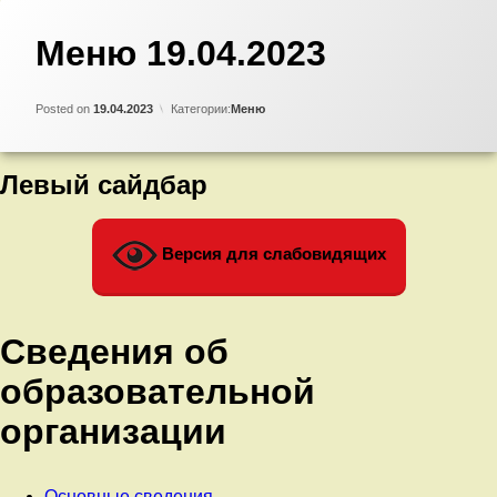
Меню 19.04.2023
Добавить
комментарий
к
Updated on
by
Admin
18.04.2023
записи
Posted on
19.04.2023
Категории:
Меню
Меню
19.04.2023
Левый сайдбар
Версия для слабовидящих
Сведения об
образовательной
организации
Основные сведения