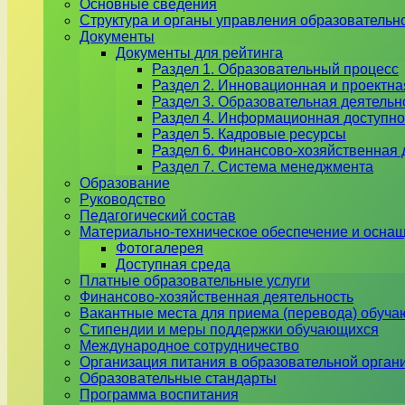
Основные сведения
Структура и органы управления образовательн
Документы
Документы для рейтинга
Раздел 1. Образовательный процесс
Раздел 2. Инновационная и проектна
Раздел 3. Образовательная деятель
Раздел 4. Информационная доступно
Раздел 5. Кадровые ресурсы
Раздел 6. Финансово-хозяйственная 
Раздел 7. Система менеджмента
Образование
Руководство
Педагогический состав
Материально-техническое обеспечение и оснащ
Фотогалерея
Доступная среда
Платные образовательные услуги
Финансово-хозяйственная деятельность
Вакантные места для приема (перевода) обуч
Стипендии и меры поддержки обучающихся
Международное сотрудничество
Организация питания в образовательной орган
Образовательные стандарты
Программа воспитания