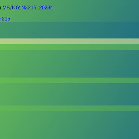
ы МБДОУ № 215_2023г.
 215