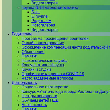
Видеогалерея
Группа №14 «Золотой ключик»
Блог
О группе
Родителям
Фотогалерея
Видеогалерея
Родителям
Программа просвещения родителей
Онлайн анкетирование
Оформление компенсации части родительской 
Объявления
Памятки
Психологическая служба
Консультативный пункт
Кружки и студии
Профилактика гриппа и COVID-19
Часто задаваемые вопросы
Деятельность
Социальное партнерство
Конкурс «Учитель года города Ростова-на-Дону
Центры активности
Обучаем детей ПДД
Безопасность
Памятки