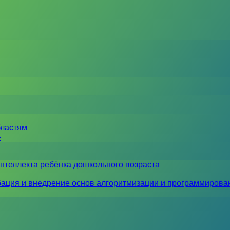
бластям
»
нтеллекта ребёнка дошкольного возраста
ация и внедрение основ алгоритмизации и программирова