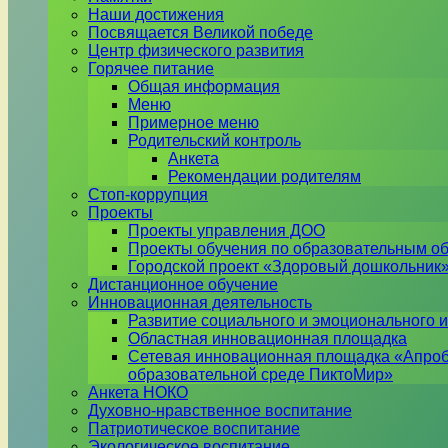
Наши достижения
Посвящается Великой победе
Центр физического развития
Горячее питание
Общая информация
Меню
Примерное меню
Родительский контроль
Анкета
Рекомендации родителям
Стоп-коррупция
Проекты
Проекты управления ДОО
Проекты обучения по образовательным о
Городской проект «Здоровый дошкольник
Дистанционное обучение
Инновационная деятельность
Развитие социального и эмоционального и
Областная инновационная площадка
Сетевая инновационная площадка «Апроб
образовательной среде ПиктоМир»
Анкета НОКО
Духовно-нравственное воспитание
Патриотическое воспитание
Экологическое воспитание