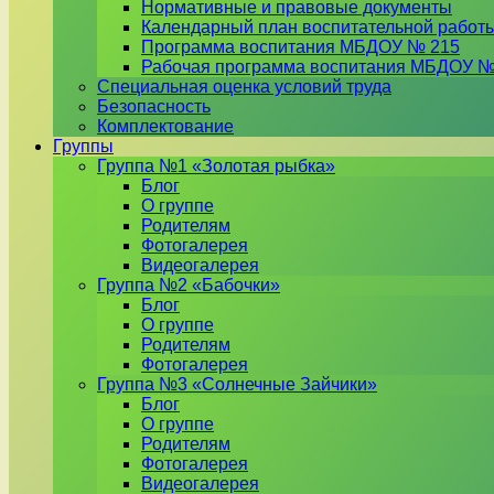
Нормативные и правовые документы
Календарный план воспитательной работ
Программа воспитания МБДОУ № 215
Рабочая программа воспитания МБДОУ №
Специальная оценка условий труда
Безопасность
Комплектование
Группы
Группа №1 «Золотая рыбка»
Блог
О группе
Родителям
Фотогалерея
Видеогалерея
Группа №2 «Бабочки»
Блог
О группе
Родителям
Фотогалерея
Группа №3 «Солнечные Зайчики»
Блог
О группе
Родителям
Фотогалерея
Видеогалерея