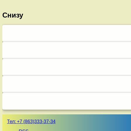
Снизу
Тел:
+7 (863)333-37-34