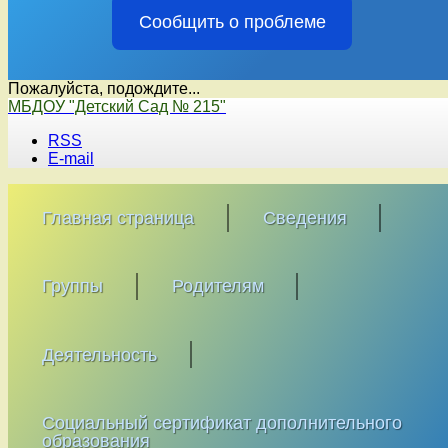
Сообщить о проблеме
Пожалуйста, подождите...
Перейти
МБДОУ "Детский Сад № 215"
к
RSS
содержимому
E-mail
Главная страница
Сведения
Группы
Родителям
Деятельность
Социальный сертификат дополнительного
образования