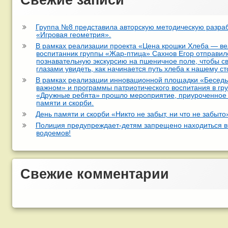
Группа №8 представила авторскую методическую разра
«Игровая геометрия».
В рамках реализации проекта «Цена крошки Хлеба — ве
воспитанник группы «Жар-птица» Сахнов Егор отправил
познавательную экскурсию на пшеничное поле, чтобы с
глазами увидеть, как начинается путь хлеба к нашему ст
В рамках реализации инновационной площадки «Беседы
важном» и программы патриотического воспитания в гр
«Дружные ребята» прошло мероприятие, приуроченное
памяти и скорби.
День памяти и скорби «Никто не забыт, ни что не забыто
Полиция предупреждает-детям запрещено находиться в
водоемов!
Свежие комментарии