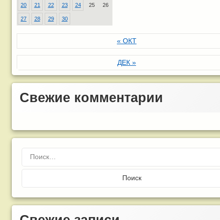
20
21
22
23
24
25
26
27
28
29
30
« ОКТ
ДЕК »
Свежие комментарии
Найти:
Свежие записи