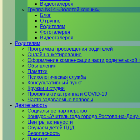
Видеогалерея
Группа №14 «Золотой ключик»
Блог
О группе
Родителям
Фотогалерея
Видеогалерея
Родителям
Программа просвещения родителей
Онлайн анкетирование
Оформление компенсации части родительской 
Объявления
Памятки
Психологическая служба
Консультативный пункт
Кружки и студии
Профилактика гриппа и COVID-19
Часто задаваемые вопросы
Деятельность
Социальное партнерство
Конкурс «Учитель года города Ростова-на-Дону
Центры активности
Обучаем детей ПДД
Безопасность
Памятки