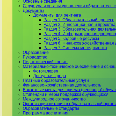
Основные сведения
Структура и органы управления образовательн
Документы
Документы для рейтинга
Раздел 1. Образовательный процесс
Раздел 2. Инновационная и проектна
Раздел 3. Образовательная деятель
Раздел 4. Информационная доступно
Раздел 5. Кадровые ресурсы
Раздел 6. Финансово-хозяйственная 
Раздел 7. Система менеджмента
Образование
Руководство
Педагогический состав
Материально-техническое обеспечение и оснащ
Фотогалерея
Доступная среда
Платные образовательные услуги
Финансово-хозяйственная деятельность
Вакантные места для приема (перевода) обуч
Стипендии и меры поддержки обучающихся
Международное сотрудничество
Организация питания в образовательной орган
Образовательные стандарты
Программа воспитания