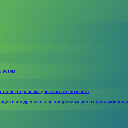
бластям
»
нтеллекта ребёнка дошкольного возраста
ация и внедрение основ алгоритмизации и программирова