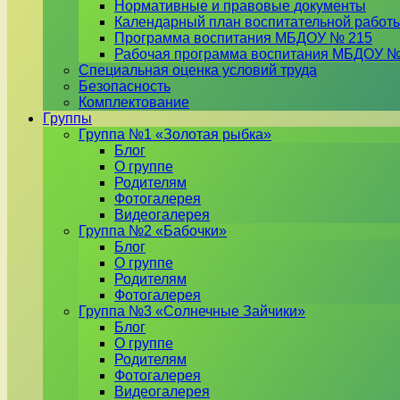
Нормативные и правовые документы
Календарный план воспитательной работ
Программа воспитания МБДОУ № 215
Рабочая программа воспитания МБДОУ №
Специальная оценка условий труда
Безопасность
Комплектование
Группы
Группа №1 «Золотая рыбка»
Блог
О группе
Родителям
Фотогалерея
Видеогалерея
Группа №2 «Бабочки»
Блог
О группе
Родителям
Фотогалерея
Группа №3 «Солнечные Зайчики»
Блог
О группе
Родителям
Фотогалерея
Видеогалерея