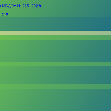
ы МБДОУ № 215_2023г.
 215