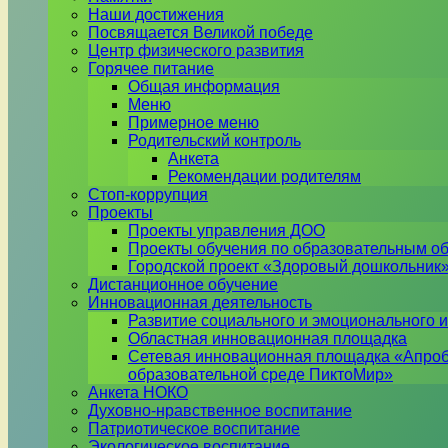
Наши достижения
Посвящается Великой победе
Центр физического развития
Горячее питание
Общая информация
Меню
Примерное меню
Родительский контроль
Анкета
Рекомендации родителям
Стоп-коррупция
Проекты
Проекты управления ДОО
Проекты обучения по образовательным о
Городской проект «Здоровый дошкольник
Дистанционное обучение
Инновационная деятельность
Развитие социального и эмоционального и
Областная инновационная площадка
Сетевая инновационная площадка «Апроб
образовательной среде ПиктоМир»
Анкета НОКО
Духовно-нравственное воспитание
Патриотическое воспитание
Экологическое воспитание