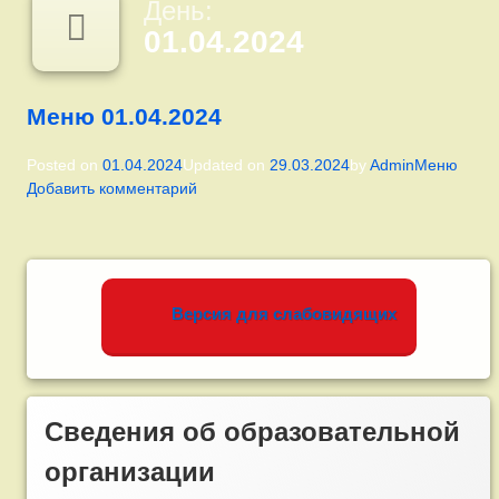
День:
01.04.2024
Меню 01.04.2024
Категории:
Posted on
01.04.2024
Updated on
29.03.2024
by
Admin
Меню
к
Добавить комментарий
записи
Меню
01.04.2024
Левый сайдбар
Версия для слабовидящих
Сведения об образовательной
организации