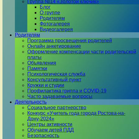
Группа №14 «Золотой ключик»
Блог
О группе
Родителям
Фотогалерея
Видеогалерея
Родителям
Программа просвещения родителей
Онлайн анкетирование
Оформление компенсации части родительской
платы
Объявления
Памятки
Психологическая служба
Консультативный пункт
Кружки и студии
Профилактика гриппа и COVID-19
Часто задаваемые вопросы
Деятельность
Социальное партнерство
Конкурс «Учитель года города Ростова-на-
Дону-2024»
Центры активности
Обучаем детей ПДД
Безопасность