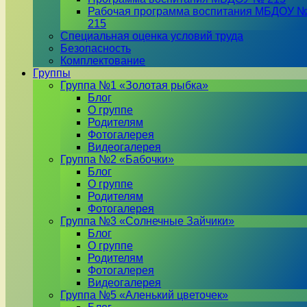
Рабочая программа воспитания МБДОУ 
215
Специальная оценка условий труда
Безопасность
Комплектование
Группы
Группа №1 «Золотая рыбка»
Блог
О группе
Родителям
Фотогалерея
Видеогалерея
Группа №2 «Бабочки»
Блог
О группе
Родителям
Фотогалерея
Группа №3 «Солнечные Зайчики»
Блог
О группе
Родителям
Фотогалерея
Видеогалерея
Группа №5 «Аленький цветочек»