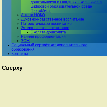
дошкольников и младших школьников в
цифровой образовательной среде
ПиктоМир»
Анкета НОКО
Духовно-нравственное воспитание
Патриотическое воспитание
Экологическое воспитание
Эколята-дошколята
Ранняя профориентация
ЗОЖ
Социальный сертификат дополнительного
образования
Контакты
Сверху