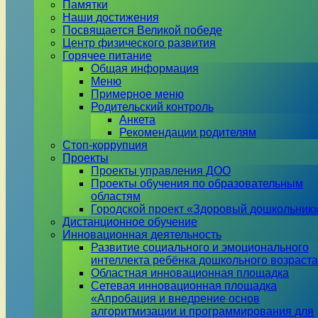
Памятки
Наши достижения
Посвящается Великой победе
Центр физического развития
Горячее питание
Общая информация
Меню
Примерное меню
Родительский контроль
Анкета
Рекомендации родителям
Стоп-коррупция
Проекты
Проекты управления ДОО
Проекты обучения по образовательным
областям
Городской проект «Здоровый дошкольник
Дистанционное обучение
Инновационная деятельность
Развитие социального и эмоционального
интеллекта ребёнка дошкольного возраста
Областная инновационная площадка
Сетевая инновационная площадка
«Апробация и внедрение основ
алгоритмизации и программирования для