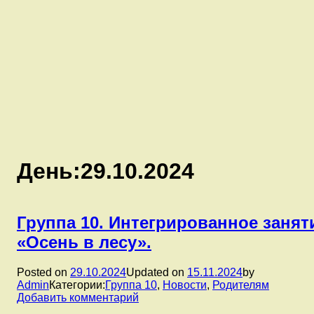
День:
29.10.2024
Группа 10. Интегрированное занят
«Осень в лесу».
Posted on
29.10.2024
Updated on
15.11.2024
by
Admin
Категории:
Группа 10
,
Новости
,
Родителям
к
Добавить комментарий
записи