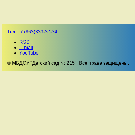
Тел:
+7 (863)333-37-34
RSS
E-mail
YouTube
© МБДОУ "Детский сад № 215". Все права защищены.