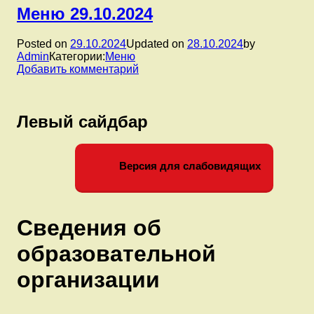
Группа
Меню 29.10.2024
10.
Интегрированное
Posted on
29.10.2024
Updated on
28.10.2024
by
занятие
Admin
Категории:
Меню
«Осень
к
Добавить комментарий
в
записи
лесу».
Меню
29.10.2024
Левый сайдбар
Версия для слабовидящих
Сведения об
образовательной
организации