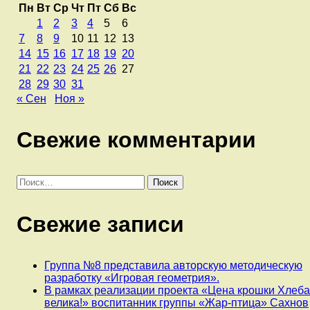
Пн
Вт
Ср
Чт
Пт
Сб
Вс
1
2
3
4
5
6
7
8
9
10
11
12
13
14
15
16
17
18
19
20
21
22
23
24
25
26
27
28
29
30
31
« Сен
Ноя »
Свежие комментарии
Найти:
Свежие записи
Группа №8 представила авторскую методическую
разработку «Игровая геометрия».
В рамках реализации проекта «Цена крошки Хлеб
велика!» воспитанник группы «Жар-птица» Сахнов