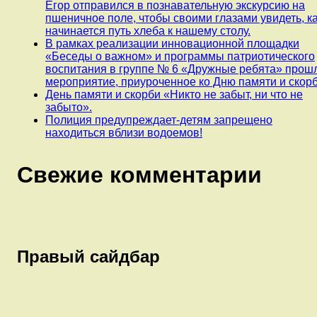
Егор отправился в познавательную экскурсию на
пшеничное поле, чтобы своими глазами увидеть, к
начинается путь хлеба к нашему столу.
В рамках реализации инновационной площадки
«Беседы о важном» и программы патриотического
воспитания в группе № 6 «Дружные ребята» прош
мероприятие, приуроченное ко Дню памяти и скорб
День памяти и скорби «Никто не забыт, ни что не
забыто».
Полиция предупреждает-детям запрещено
находиться вблизи водоемов!
Свежие комментарии
Правый сайдбар