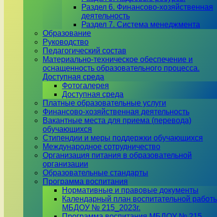
Раздел 6. Финансово-хозяйственная
деятельность
Раздел 7. Система менеджмента
Образование
Руководство
Педагогический состав
Материально-техническое обеспечение и
оснащенность образовательного процесса.
Доступная среда
Фотогалерея
Доступная среда
Платные образовательные услуги
Финансово-хозяйственная деятельность
Вакантные места для приема (перевода)
обучающихся
Стипендии и меры поддержки обучающихся
Международное сотрудничество
Организация питания в образовательной
организации
Образовательные стандарты
Программа воспитания
Нормативные и правовые документы
Календарный план воспитательной работ
МБДОУ № 215_2023г.
Программа воспитания МБДОУ № 215