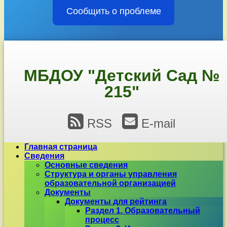
Сообщить о проблеме
Перейти
к
содержимому
МБДОУ "Детский Сад №
215"
RSS
E-mail
Главная страница
Сведения
Основные сведения
Структура и органы управления
образовательной организацией
Документы
Документы для рейтинга
Раздел 1. Образовательный
процесс