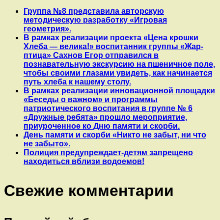
Группа №8 представила авторскую
методическую разработку «Игровая
геометрия».
В рамках реализации проекта «Цена крошки
Хлеба — велика!» воспитанник группы «Жар-
птица» Сахнов Егор отправился в
познавательную экскурсию на пшеничное поле,
чтобы своими глазами увидеть, как начинается
путь хлеба к нашему столу.
В рамках реализации инновационной площадки
«Беседы о важном» и программы
патриотического воспитания в группе № 6
«Дружные ребята» прошло мероприятие,
приуроченное ко Дню памяти и скорби.
День памяти и скорби «Никто не забыт, ни что
не забыто».
Полиция предупреждает-детям запрещено
находиться вблизи водоемов!
Свежие комментарии