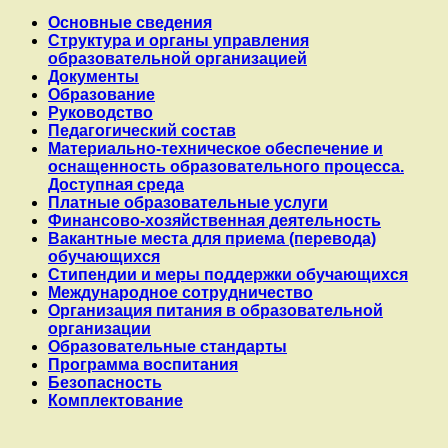
тёплыми
Основные сведения
словами
Структура и органы управления
и
образовательной организацией
пожелали
Документы
успехов
Образование
и
Руководство
побед.#МБДОУ215
Педагогический состав
Материально-техническое обеспечение и
оснащенность образовательного процесса.
Доступная среда
Платные образовательные услуги
Финансово-хозяйственная деятельность
Вакантные места для приема (перевода)
обучающихся
Стипендии и меры поддержки обучающихся
Международное сотрудничество
Организация питания в образовательной
организации
Образовательные стандарты
Программа воспитания
Безопасность
Комплектование