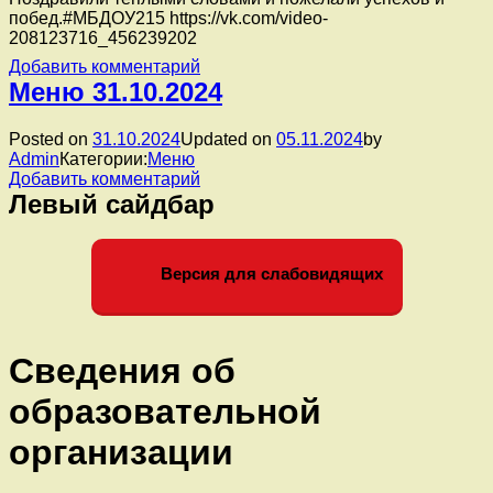
побед.#МБДОУ215 https://vk.com/video-
208123716_456239202
к
Добавить комментарий
записи
Меню 31.10.2024
Отряд
школы
Posted on
31.10.2024
Updated on
05.11.2024
by
маленьких
Admin
Категории:
Меню
патриотов
к
Добавить комментарий
«Огонёк»
записи
Левый сайдбар
МБДОУ
Меню
215
31.10.2024
подготовили
видеопоздравление
Версия для слабовидящих
в
форме
интервью
команде
Сведения об
ЮПИД
в
образовательной
честь
десятилетия
организации
создания
команды.
Поздравили