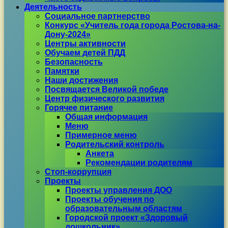
Деятельность
Социальное партнерство
Конкурс «Учитель года города Ростова-на-
Дону-2024»
Центры активности
Обучаем детей ПДД
Безопасность
Памятки
Наши достижения
Посвящается Великой победе
Центр физического развития
Горячее питание
Общая информация
Меню
Примерное меню
Родительский контроль
Анкета
Рекомендации родителям
Стоп-коррупция
Проекты
Проекты управления ДОО
Проекты обучения по
образовательным областям
Городской проект «Здоровый
дошкольник»