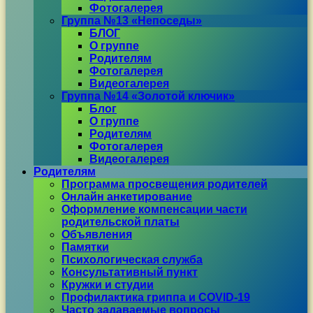
Фотогалерея
Группа №13 «Непоседы»
БЛОГ
О группе
Родителям
Фотогалерея
Видеогалерея
Группа №14 «Золотой ключик»
Блог
О группе
Родителям
Фотогалерея
Видеогалерея
Родителям
Программа просвещения родителей
Онлайн анкетирование
Оформление компенсации части
родительской платы
Объявления
Памятки
Психологическая служба
Консультативный пункт
Кружки и студии
Профилактика гриппа и COVID-19
Часто задаваемые вопросы