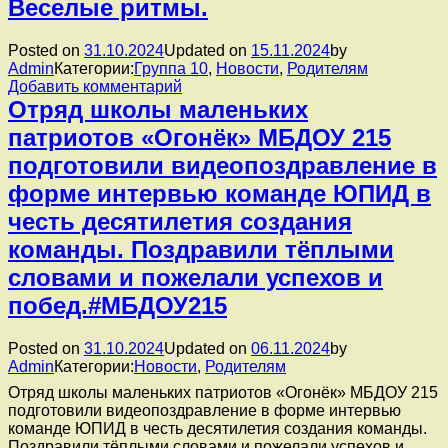
Веселые ритмы.
Posted on
31.10.2024
Updated on
15.11.2024
by
Admin
Категории:
Группа 10
,
Новости
,
Родителям
к
Добавить комментарий
записи
Отряд школы маленьких
Группа
патриотов «Огонёк» МБДОУ 215
10.
Логопедическая
подготовили видеопоздравление в
игра.
форме интервью команде ЮПИД в
Веселые
ритмы.
честь десятилетия создания
команды. Поздравили тёплыми
словами и пожелали успехов и
побед.#МБДОУ215
Posted on
31.10.2024
Updated on
06.11.2024
by
Admin
Категории:
Новости
,
Родителям
Отряд школы маленьких патриотов «Огонёк» МБДОУ 215
подготовили видеопоздравление в форме интервью
команде ЮПИД в честь десятилетия создания команды.
Поздравили тёплыми словами и пожелали успехов и