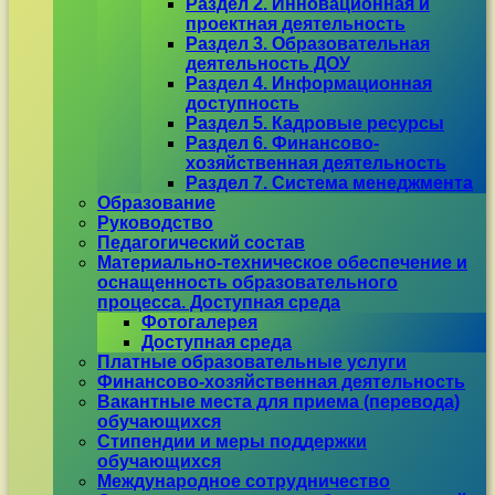
Раздел 2. Инновационная и
проектная деятельность
Раздел 3. Образовательная
деятельность ДОУ
Раздел 4. Информационная
доступность
Раздел 5. Кадровые ресурсы
Раздел 6. Финансово-
хозяйственная деятельность
Раздел 7. Система менеджмента
Образование
Руководство
Педагогический состав
Материально-техническое обеспечение и
оснащенность образовательного
процесса. Доступная среда
Фотогалерея
Доступная среда
Платные образовательные услуги
Финансово-хозяйственная деятельность
Вакантные места для приема (перевода)
обучающихся
Стипендии и меры поддержки
обучающихся
Международное сотрудничество