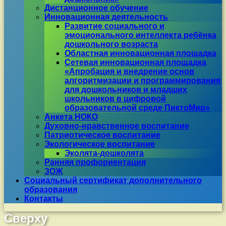
Дистанционное обучение
Инновационная деятельность
Развитие социального и
эмоционального интеллекта ребёнка
дошкольного возраста
Областная инновационная площадка
Сетевая инновационная площадка
«Апробация и внедрение основ
алгоритмизации и программирования
для дошкольников и младших
школьников в цифровой
образовательной среде ПиктоМир»
Анкета НОКО
Духовно-нравственное воспитание
Патриотическое воспитание
Экологическое воспитание
Эколята-дошколята
Ранняя профориентация
ЗОЖ
Социальный сертификат дополнительного
образования
Контакты
Сверху