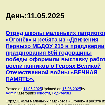
День:
11.05.2025
Отряд школы маленьких патриото
«Огонёк» и ребята из «Движения
Первых» МБДОУ 215 в преддверии
празднования 80й годовщины
победы оформили выставку рабо
воспитанников о Героях Великой
Отечественной войны «ВЕЧНАЯ
ПАМЯТЬ».
Posted on
11.05.2025
Updated on
16.06.2025
by
Admin
Категории:
Новости
,
Родителям
Отряд школы маленьких патриотов «Огонёк» и ребята и