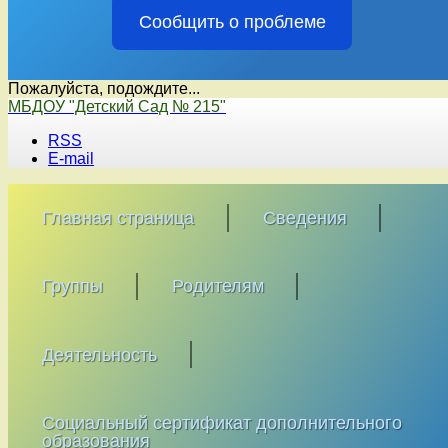
Сообщить о проблеме
Пожалуйста, подождите...
Перейти
МБДОУ "Детский Сад № 215"
к
RSS
содержимому
E-mail
Главная страница
Сведения
Группы
Родителям
Деятельность
Социальный сертификат дополнительного
образования