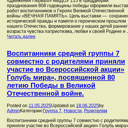
«Движения Первых» МБДОУ 215 в преддверии
празднования 80й годовщины победы оформили выста
работ воспитанников о Героях Великой Отечественной
войны «ВЕЧНАЯ ПАМЯТЬ». Цель выставки — сохране
исторической правды и памяти о героическом прошлом
нашего Отечества, формирование у наших детей раннег
возраста чувства патриотизма, любви к своей Родине и
Отряд
Читать далее
школы
маленьких
патриотов
Воспитанники средней группы 7
«Огонёк»
совместно с родителями приняли
и
ребята
участие во Всероссийской акции»
из
Голубь мира», посвященной 80
«Движения
Первых»
летию Победы в Великой
МБДОУ
Отечественной войне.
215
в
преддверии
Posted on
11.05.2025
Updated on
18.06.2025
by
празднования
Admin
Категории:
Группа 7
,
Новости
,
Родителям
80й
годовщины
Воспитанники средней группы 7 совместно с родителям
победы
приняли участие во Всероссийской акции» Голубь мира»