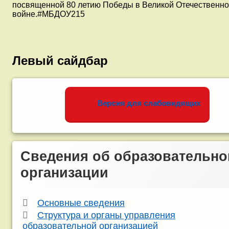
оформили
посвященной 80 летию Победы в Великой Отечественн
выставку
войне.#МБДОУ215
работ
воспитанников
о
Героях
Великой
Левый сайдбар
Отечественной
войны
«ВЕЧНАЯ
ПАМЯТЬ».
Версия для слабовидящих
Сведения об образовательно
организации
Основные сведения
Структура и органы управления
образовательной организацией