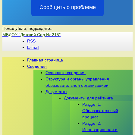
Сообщить о проблеме
Пожалуйста, подождите...
Перейти
МБДОУ "Детский Сад № 215"
к
RSS
содержимому
E-mail
Главная страница
Сведения
Основные сведения
Структура и органы управления
образовательной организацией
Документы
Документы для рейтинга
Раздел 1.
Образовательный
процесс
Раздел 2.
Инновационная и