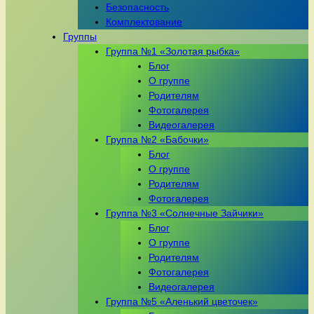
Безопасность
Комплектование
Группы
Группа №1 «Золотая рыбка»
Блог
О группе
Родителям
Фотогалерея
Видеогалерея
Группа №2 «Бабочки»
Блог
О группе
Родителям
Фотогалерея
Группа №3 «Солнечные Зайчики»
Блог
О группе
Родителям
Фотогалерея
Видеогалерея
Группа №5 «Аленький цветочек»