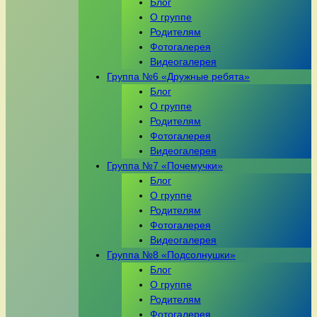
Блог
О группе
Родителям
Фотогалерея
Видеогалерея
Группа №6 «Дружные ребята»
Блог
О группе
Родителям
Фотогалерея
Видеогалерея
Группа №7 «Почемучки»
Блог
О группе
Родителям
Фотогалерея
Видеогалерея
Группа №8 «Подсолнушки»
Блог
О группе
Родителям
Фотогалерея