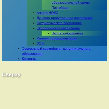
образовательной среде
ПиктоМир»
Анкета НОКО
Духовно-нравственное воспитание
Патриотическое воспитание
Экологическое воспитание
Эколята-дошколята
Ранняя профориентация
ЗОЖ
Социальный сертификат дополнительного
образования
Контакты
Сверху