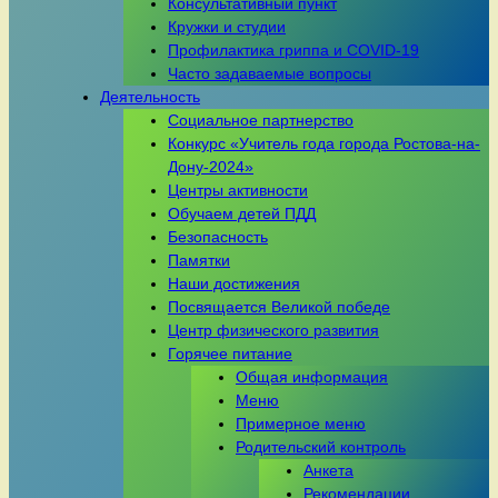
Консультативный пункт
Кружки и студии
Профилактика гриппа и COVID-19
Часто задаваемые вопросы
Деятельность
Социальное партнерство
Конкурс «Учитель года города Ростова-на-
Дону-2024»
Центры активности
Обучаем детей ПДД
Безопасность
Памятки
Наши достижения
Посвящается Великой победе
Центр физического развития
Горячее питание
Общая информация
Меню
Примерное меню
Родительский контроль
Анкета
Рекомендации