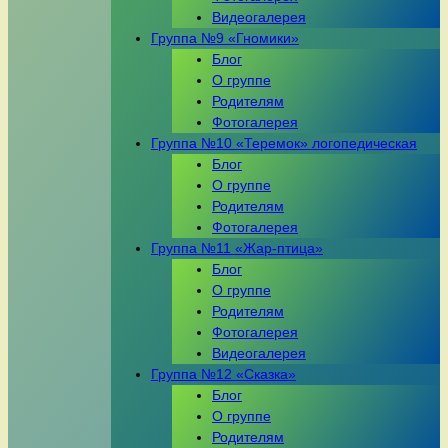
Видеогалерея
Группа №9 «Гномики»
Блог
О группе
Родителям
Фотогалерея
Группа №10 «Теремок» логопедическая
Блог
О группе
Родителям
Фотогалерея
Группа №11 «Жар-птица»
Блог
О группе
Родителям
Фотогалерея
Видеогалерея
Группа №12 «Сказка»
Блог
О группе
Родителям