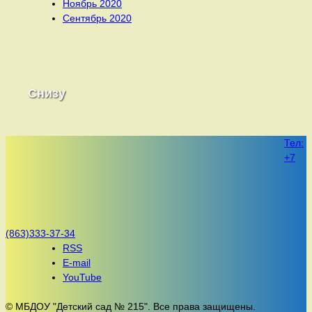
Ноябрь 2020
Сентябрь 2020
Снизу
Тел:
+7
(863)333-37-34
RSS
E-mail
YouTube
© МБДОУ "Детский сад № 215". Все права защищены.