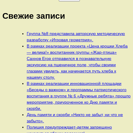
Свежие записи
Группа №8 представила авторскую методическую
разработку «Игровая геометрия».
В рамках реализации проекта «Цена крошки Хлеба
— велика!» воспитанник группы «Жар-птица»
Сахнов Егор отправился в познавательную
экскурсию на пшеничное поле, чтобы своими
глазами увидеть, как начинается путь хлеба к
нашему столу.
В рамках реализации инновационной площадки
«Беседы о важном» и программы патриотического
воспитания в группе № 6 «Дружные ребята» прошло
мероприятие, приуроченное ко Дню памяти и
скорби.
День памяти и скорби «Никто не забыт, ни что не
забыто».
Полиция предупреждает-детям запрещено