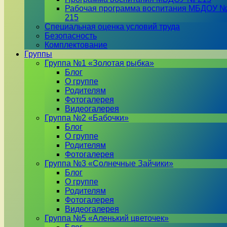
Рабочая программа воспитания МБДОУ 
215
Специальная оценка условий труда
Безопасность
Комплектование
Группы
Группа №1 «Золотая рыбка»
Блог
О группе
Родителям
Фотогалерея
Видеогалерея
Группа №2 «Бабочки»
Блог
О группе
Родителям
Фотогалерея
Группа №3 «Солнечные Зайчики»
Блог
О группе
Родителям
Фотогалерея
Видеогалерея
Группа №5 «Аленький цветочек»