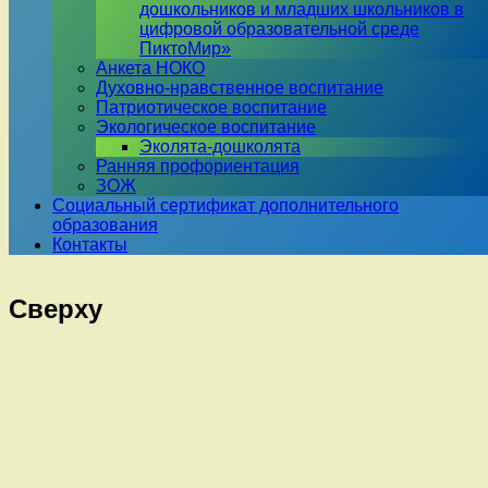
дошкольников и младших школьников в
цифровой образовательной среде
ПиктоМир»
Анкета НОКО
Духовно-нравственное воспитание
Патриотическое воспитание
Экологическое воспитание
Эколята-дошколята
Ранняя профориентация
ЗОЖ
Социальный сертификат дополнительного
образования
Контакты
Сверху