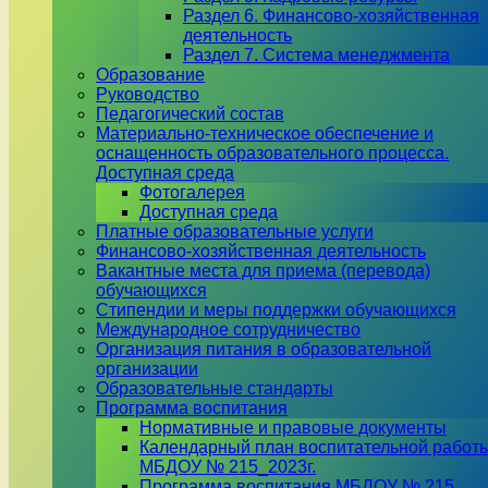
Раздел 6. Финансово-хозяйственная
деятельность
Раздел 7. Система менеджмента
Образование
Руководство
Педагогический состав
Материально-техническое обеспечение и
оснащенность образовательного процесса.
Доступная среда
Фотогалерея
Доступная среда
Платные образовательные услуги
Финансово-хозяйственная деятельность
Вакантные места для приема (перевода)
обучающихся
Стипендии и меры поддержки обучающихся
Международное сотрудничество
Организация питания в образовательной
организации
Образовательные стандарты
Программа воспитания
Нормативные и правовые документы
Календарный план воспитательной работ
МБДОУ № 215_2023г.
Программа воспитания МБДОУ № 215