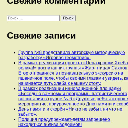
Свежие комментарии
Найти:
Свежие записи
Группа №8 представила авторскую методическую
разработку «Игровая геометрия».
В рамках реализации проекта «Цена крошки Хлеб
велика!» воспитанник группы «Жар-птица» Сахнов
Егор отправился в познавательную экскурсию на
пшеничное поле, чтобы своими глазами увидеть, к
начинается путь хлеба к нашему столу.
В рамках реализации инновационной площадки
«Беседы о важном» и программы патриотического
воспитания в группе № 6 «Дружные ребята» прош
мероприятие, приуроченное ко Дню памяти и скорб
День памяти и скорби «Никто не забыт, ни что не
забыто».
Полиция предупреждает-детям запрещено
находиться вблизи водоемов!