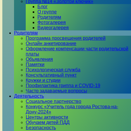
Группа №14 «Золотой ключик»
Блог
О группе
Родителям
Фотогалерея
Видеогалерея
Родителям
Программа просвещения родителей
Онлайн анкетирование
Оформление компенсации части родительской
платы
Объявления
Памятки
Психологическая служба
Консультативный пункт
Кружки и студии
Профилактика гриппа и COVID-19
Часто задаваемые вопросы
Деятельность
Социальное партнерство
Конкурс «Учитель года города Ростова-на-
Дону-2024»
Центры активности
Обучаем детей ПДД
Безопасность