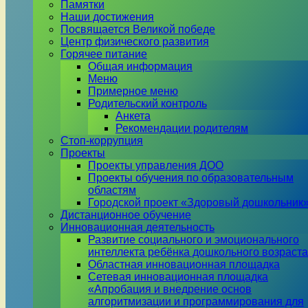
Памятки
Наши достижения
Посвящается Великой победе
Центр физического развития
Горячее питание
Общая информация
Меню
Примерное меню
Родительский контроль
Анкета
Рекомендации родителям
Стоп-коррупция
Проекты
Проекты управления ДОО
Проекты обучения по образовательным
областям
Городской проект «Здоровый дошкольник
Дистанционное обучение
Инновационная деятельность
Развитие социального и эмоционального
интеллекта ребёнка дошкольного возраста
Областная инновационная площадка
Сетевая инновационная площадка
«Апробация и внедрение основ
алгоритмизации и программирования для