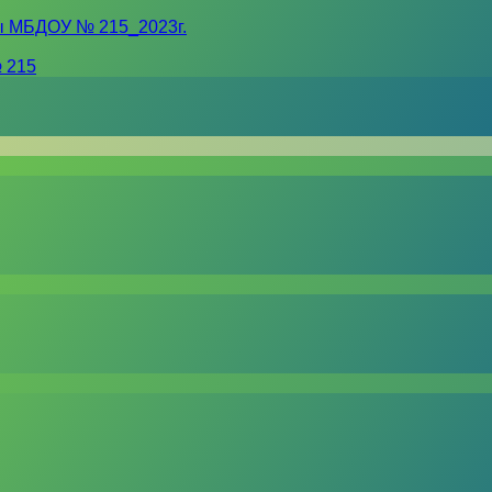
ы МБДОУ № 215_2023г.
 215