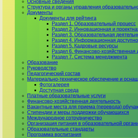
Основные сведения
Структура и органы управления образовательн
Документы
Документы для рейтинга
Раздел 1. Образовательный процесс
Раздел 2. Инновационная и проектна
Раздел 3. Образовательная деятель
Раздел 4. Информационная доступно
Раздел 5. Кадровые ресурсы
Раздел 6. Финансово-хозяйственная 
Раздел 7. Система менеджмента
Образование
Руководство
Педагогический состав
Материально-техническое обеспечение и оснащ
Фотогалерея
Доступная среда
Платные образовательные услуги
Финансово-хозяйственная деятельность
Вакантные места для приема (перевода) обуч
Стипендии и меры поддержки обучающихся
Международное сотрудничество
Организация питания в образовательной орган
Образовательные стандарты
Программа воспитания