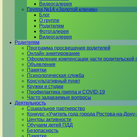
Видеогалерея
Группа №14 «Золотой ключик»
Блог
О группе
Родителям
Фотогалерея
Видеогалерея
Родителям
Программа просвещения родителей
Онлайн анкетирование
Оформление компенсации части родительской 
Объявления
Памятки
Психологическая служба
Консультативный пункт
Кружки и студии
Профилактика гриппа и COVID-19
Часто задаваемые вопросы
Деятельность
Социальное партнерство
Конкурс «Учитель года города Ростова-на-Дону
Центры активности
Обучаем детей ПДД
Безопасность
Памятки