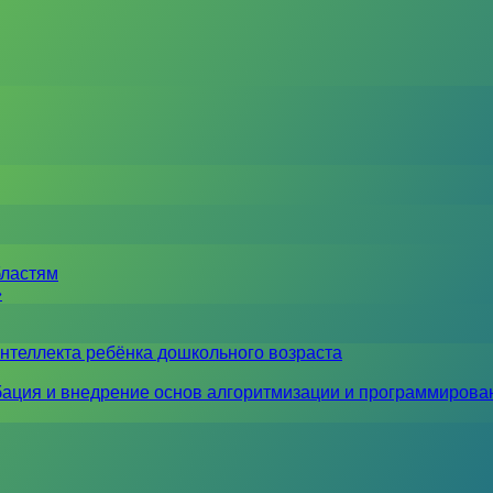
бластям
»
нтеллекта ребёнка дошкольного возраста
ация и внедрение основ алгоритмизации и программирова