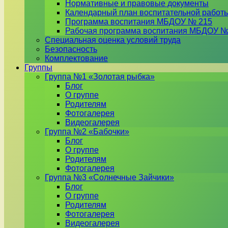
Нормативные и правовые документы
Календарный план воспитательной работ
Программа воспитания МБДОУ № 215
Рабочая программа воспитания МБДОУ №
Специальная оценка условий труда
Безопасность
Комплектование
Группы
Группа №1 «Золотая рыбка»
Блог
О группе
Родителям
Фотогалерея
Видеогалерея
Группа №2 «Бабочки»
Блог
О группе
Родителям
Фотогалерея
Группа №3 «Солнечные Зайчики»
Блог
О группе
Родителям
Фотогалерея
Видеогалерея