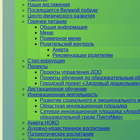
Наши достижения
Посвящается Великой победе
Центр физического развития
Горячее питание
Общая информация
Меню
Примерное меню
Родительский контроль
Анкета
Рекомендации родителям
Стоп-коррупция
Проекты
Проекты управления ДОО
Проекты обучения по образовательным о
Городской проект «Здоровый дошкольник
Дистанционное обучение
Инновационная деятельность
Развитие социального и эмоционального и
Областная инновационная площадка
Сетевая инновационная площадка «Апроб
образовательной среде ПиктоМир»
Анкета НОКО
Духовно-нравственное воспитание
Патриотическое воспитание
Экологическое воспитание