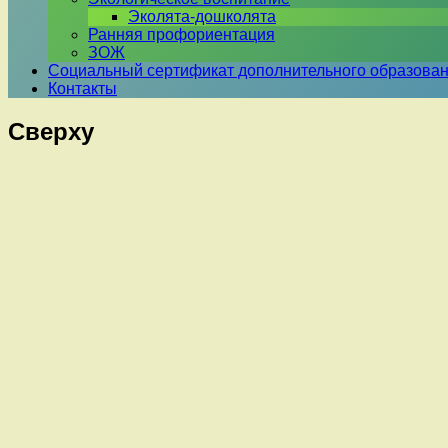
Эколята-дошколята
Ранняя профориентация
ЗОЖ
Социальный сертификат дополнительного образова
Контакты
Сверху