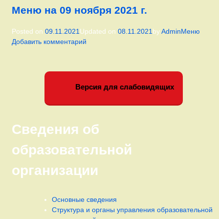
Меню на 09 ноября 2021 г.
Категории:
Posted on
09.11.2021
Updated on
08.11.2021
by
Admin
Меню
к
Добавить комментарий
записи
Меню
на
Левый сайдбар
09
Версия для слабовидящих
ноября
2021
г.
Сведения об
образовательной
организации
Основные сведения
Структура и органы управления образовательной