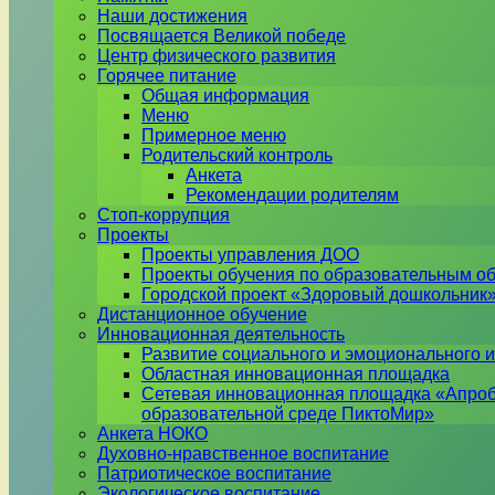
Наши достижения
Посвящается Великой победе
Центр физического развития
Горячее питание
Общая информация
Меню
Примерное меню
Родительский контроль
Анкета
Рекомендации родителям
Стоп-коррупция
Проекты
Проекты управления ДОО
Проекты обучения по образовательным о
Городской проект «Здоровый дошкольник
Дистанционное обучение
Инновационная деятельность
Развитие социального и эмоционального и
Областная инновационная площадка
Сетевая инновационная площадка «Апроб
образовательной среде ПиктоМир»
Анкета НОКО
Духовно-нравственное воспитание
Патриотическое воспитание
Экологическое воспитание