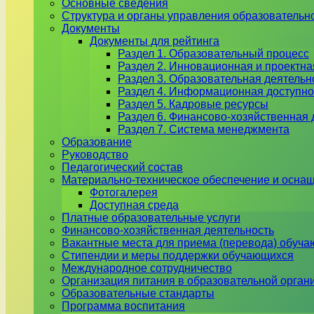
Основные сведения
Структура и органы управления образовательн
Документы
Документы для рейтинга
Раздел 1. Образовательный процесс
Раздел 2. Инновационная и проектна
Раздел 3. Образовательная деятель
Раздел 4. Информационная доступно
Раздел 5. Кадровые ресурсы
Раздел 6. Финансово-хозяйственная 
Раздел 7. Система менеджмента
Образование
Руководство
Педагогический состав
Материально-техническое обеспечение и оснащ
Фотогалерея
Доступная среда
Платные образовательные услуги
Финансово-хозяйственная деятельность
Вакантные места для приема (перевода) обуч
Стипендии и меры поддержки обучающихся
Международное сотрудничество
Организация питания в образовательной орган
Образовательные стандарты
Программа воспитания