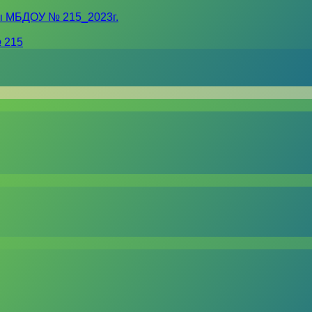
ы МБДОУ № 215_2023г.
 215