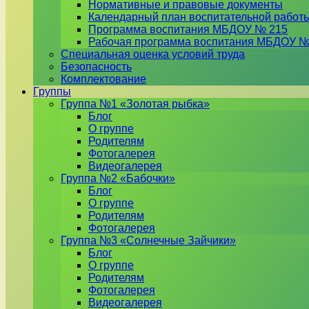
Нормативные и правовые документы
Календарный план воспитательной работ
Программа воспитания МБДОУ № 215
Рабочая программа воспитания МБДОУ №
Специальная оценка условий труда
Безопасность
Комплектование
Группы
Группа №1 «Золотая рыбка»
Блог
О группе
Родителям
Фотогалерея
Видеогалерея
Группа №2 «Бабочки»
Блог
О группе
Родителям
Фотогалерея
Группа №3 «Солнечные Зайчики»
Блог
О группе
Родителям
Фотогалерея
Видеогалерея