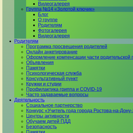
Видеогалерея
Группа №14 «Золотой ключик»
Блог
О группе
Родителям
Фотогалерея
Видеогалерея
Родителям
Программа просвещения родителей
Онлайн анкетирование
Оформление компенсации части родительской 
Объявления
Памятки
Психологическая служба
Консультативный пункт
Кружки и студии
Профилактика гриппа и COVID-19
Часто задаваемые вопросы
Деятельность
Социальное партнерство
Конкурс «Учитель года города Ростова-на-Дону
Центры активности
Обучаем детей ПДД
Безопасность
Памятки