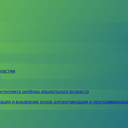
бластям
»
нтеллекта ребёнка дошкольного возраста
ация и внедрение основ алгоритмизации и программирова