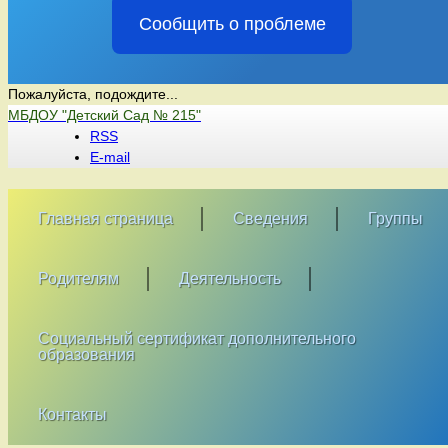
Сообщить о проблеме
Пожалуйста, подождите...
Перейти
МБДОУ "Детский Сад № 215"
к
RSS
содержимому
E-mail
Главная страница
Сведения
Группы
Родителям
Деятельность
Социальный сертификат дополнительного
образования
Контакты