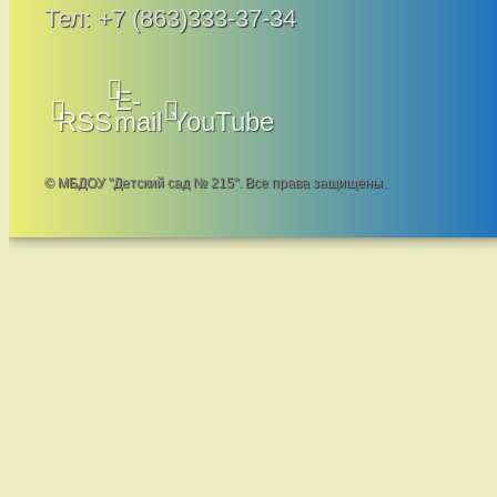
Тел:
+7 (863)333-37-34
E-
RSS
mail
YouTube
© МБДОУ "Детский сад № 215". Все права защищены.