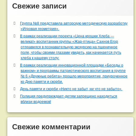
Свежие записи
Группа №8 представила авторскую методическую разработку
«Игровая геометрия».
В рамках реализации проекта «Цена крошки Хлеба —
велика!» воспитанник группы «Жар-птица» Сахнов Егор
отправился в познавательную экскурсию на пшеничное
поле, чтобы своими глазами увидеть, как начинается путь
хлеба к нашему столу.
В рамках реализации инновационной площадки «Беседы о
важном» и программы патриотического воспитания в группе
№ 6 «Дружные ребята» прошло мероприятие, приуроченное
ко Дню памяти и скорби.
День памяти и скорби «Никто не забыт, ни что не забыто».
Полиция предупреждает-детям запрещено находиться
вблизи водоемов!
Свежие комментарии