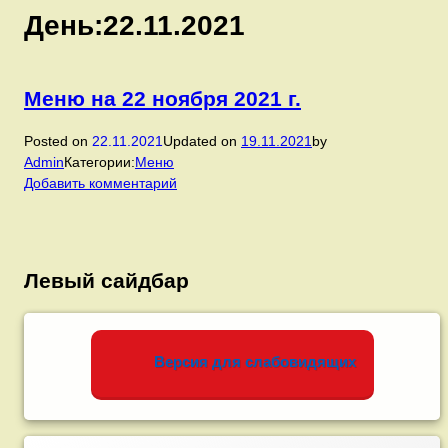
День:
22.11.2021
Меню на 22 ноября 2021 г.
Posted on
22.11.2021
Updated on
19.11.2021
by
Admin
Категории:
Меню
к
Добавить комментарий
записи
Меню
на
22
Левый сайдбар
ноября
2021
г.
Версия для слабовидящих