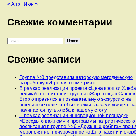
« Апр
Июн »
Свежие комментарии
Найти:
Свежие записи
Группа №8 представила авторскую методическую
разработку «Игровая геометрия».
В рамках реализации проекта «Цена крошки Хлеб
велика!» воспитанник группы «Жар-птица» Сахнов
Егор отправился в познавательную экскурсию на
пшеничное поле, чтобы своими глазами увидеть, к
начинается путь хлеба к нашему столу.
В рамках реализации инновационной площадки
«Беседы о важном» и программы патриотического
воспитания в группе № 6 «Дружные ребята» прош
мероприятие, приуроченное ко Дню памяти и скорб