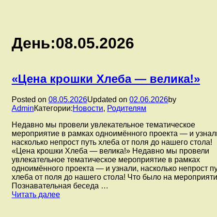
День:
08.05.2026
«Цена крошки Хлеба — велика!»
Posted on
08.05.2026
Updated on
02.06.2026
by
Admin
Категории:
Новости
,
Родителям
Недавно мы провели увлекательное тематическое
мероприятие в рамках одноимённого проекта — и узнал
насколько непрост путь хлеба от поля до нашего стола!
«Цена крошки Хлеба — велика!» Недавно мы провели
увлекательное тематическое мероприятие в рамках
одноимённого проекта — и узнали, насколько непрост п
хлеба от поля до нашего стола! Что было на мероприят
Познавательная беседа …
«Цена
Читать далее
крошки
Хлеба