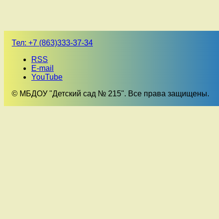
Тел:
+7 (863)333-37-34
RSS
E-mail
YouTube
© МБДОУ "Детский сад № 215". Все права защищены.