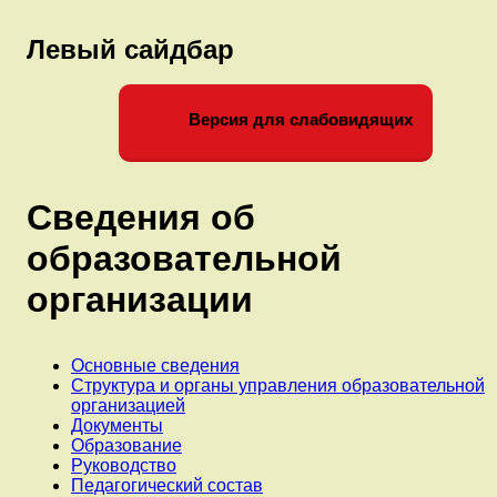
—
велика!»
Левый сайдбар
Версия для слабовидящих
Сведения об
образовательной
организации
Основные сведения
Структура и органы управления образовательной
организацией
Документы
Образование
Руководство
Педагогический состав