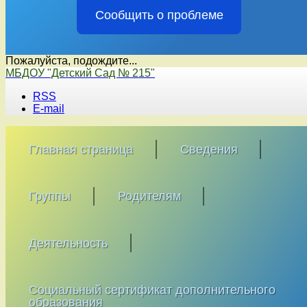
Сообщить о проблеме
Пожалуйста, подождите...
Перейти
МБДОУ "Детский Сад № 215"
к
RSS
содержимому
E-mail
Главная страница
Сведения
Группы
Родителям
Деятельность
Социальный сертификат дополнительного
образования