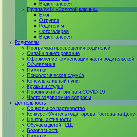
Видеогалерея
Группа №14 «Золотой ключик»
Блог
О группе
Родителям
Фотогалерея
Видеогалерея
Родителям
Программа просвещения родителей
Онлайн анкетирование
Оформление компенсации части родительской 
Объявления
Памятки
Психологическая служба
Консультативный пункт
Кружки и студии
Профилактика гриппа и COVID-19
Часто задаваемые вопросы
Деятельность
Социальное партнерство
Конкурс «Учитель года города Ростова-на-Дону
Центры активности
Обучаем детей ПДД
Безопасность
Памятки