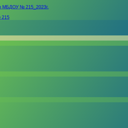
ы МБДОУ № 215_2023г.
 215