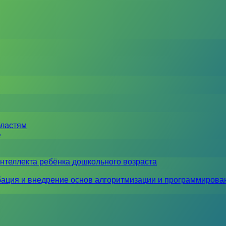
бластям
»
нтеллекта ребёнка дошкольного возраста
ация и внедрение основ алгоритмизации и программирова