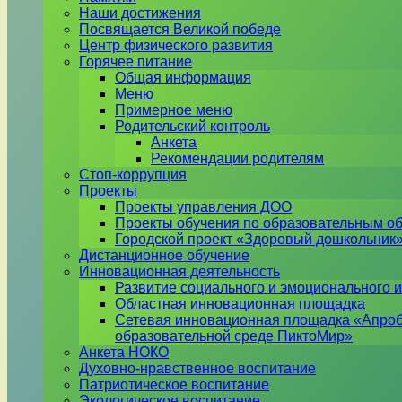
Наши достижения
Посвящается Великой победе
Центр физического развития
Горячее питание
Общая информация
Меню
Примерное меню
Родительский контроль
Анкета
Рекомендации родителям
Стоп-коррупция
Проекты
Проекты управления ДОО
Проекты обучения по образовательным о
Городской проект «Здоровый дошкольник
Дистанционное обучение
Инновационная деятельность
Развитие социального и эмоционального и
Областная инновационная площадка
Сетевая инновационная площадка «Апроб
образовательной среде ПиктоМир»
Анкета НОКО
Духовно-нравственное воспитание
Патриотическое воспитание
Экологическое воспитание