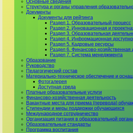
Основные сведения
Структура и органы управления образовательн
Документы
Документы для рейтинга
Раздел 1. Образовательный процесс
Раздел 2. Инновационная и проектна
Раздел 3. Образовательная деятель
Раздел 4. Информационная доступно
Раздел 5. Кадровые ресурсы
Раздел 6. Финансово-хозяйственная 
Раздел 7. Система менеджмента
Образование
Руководство
Педагогический состав
Материально-техническое обеспечение и оснащ
Фотогалерея
Доступная среда
Платные образовательные услуги
Финансово-хозяйственная деятельность
Вакантные места для приема (перевода) обуч
Стипендии и меры поддержки обучающихся
Международное сотрудничество
Организация питания в образовательной орган
Образовательные стандарты
Программа воспитания