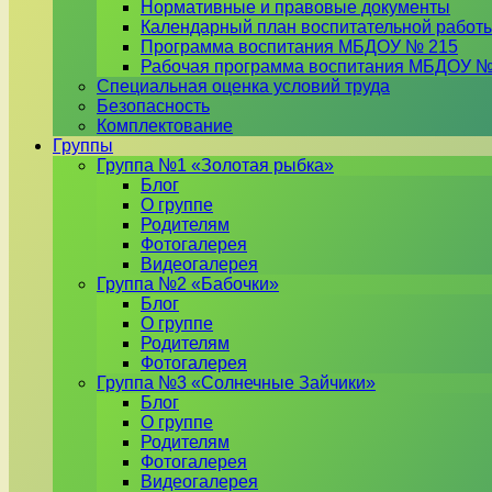
Нормативные и правовые документы
Календарный план воспитательной работ
Программа воспитания МБДОУ № 215
Рабочая программа воспитания МБДОУ №
Специальная оценка условий труда
Безопасность
Комплектование
Группы
Группа №1 «Золотая рыбка»
Блог
О группе
Родителям
Фотогалерея
Видеогалерея
Группа №2 «Бабочки»
Блог
О группе
Родителям
Фотогалерея
Группа №3 «Солнечные Зайчики»
Блог
О группе
Родителям
Фотогалерея
Видеогалерея