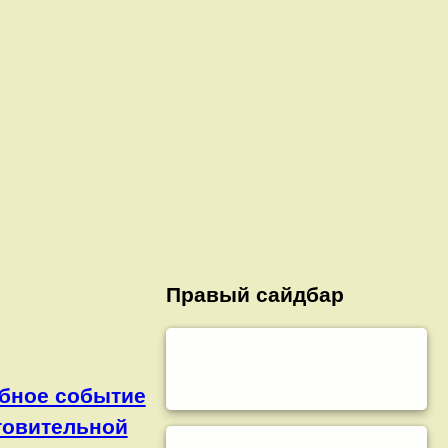
Правый сайдбар
ебное событие
товительной