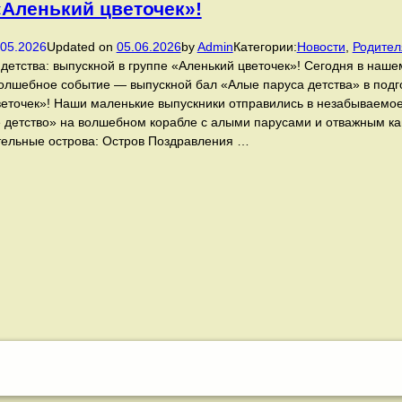
«Аленький цветочек»!
.05.2026
Updated on
05.06.2026
by
Admin
Категории:
Новости
,
Родите
детства: выпускной в группе «Аленький цветочек»! Сегодня в наше
олшебное событие — выпускной бал «Алые паруса детства» в подг
еточек»! Наши маленькие выпускники отправились в незабываемое
детство» на волшебном корабле с алыми парусами и отважным кап
тельные острова: Остров Поздравления …
Сегодня
в
нашем
детском
саду
состоялось
волшебное
событие
—
выпускной
бал
«Алые
паруса