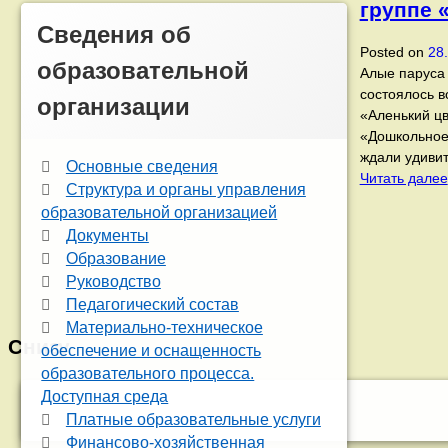
группе 
Сведения об
Posted on
28
образовательной
Алые паруса 
состоялось в
организации
«Аленький цв
«Дошкольное 
ждали удиви
Основные сведения
Читать далее
Структура и органы управления
образовательной организацией
Документы
Образование
Руководство
Педагогический состав
Материально-техническое
Снизу
обеспечение и оснащенность
образовательного процесса.
Доступная среда
Платные образовательные услуги
Финансово-хозяйственная