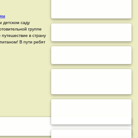
лям
м детском саду
отовительной группе
 путешествие в страну
итаном! В пути ребят