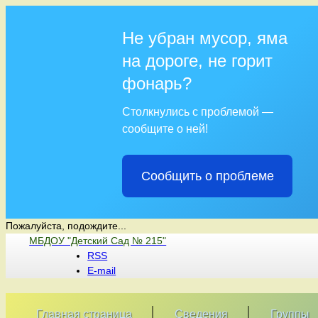
Не убран мусор, яма
на дороге, не горит
фонарь?
Столкнулись с проблемой —
сообщите о ней!
Сообщить о проблеме
Пожалуйста, подождите...
Перейти
МБДОУ "Детский Сад № 215"
к
RSS
содержимому
E-mail
Главная страница
Сведения
Группы