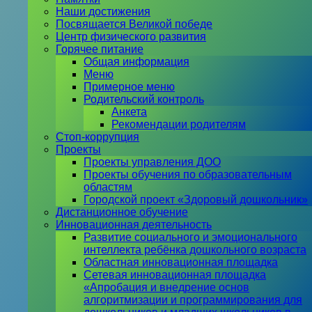
Наши достижения
Посвящается Великой победе
Центр физического развития
Горячее питание
Общая информация
Меню
Примерное меню
Родительский контроль
Анкета
Рекомендации родителям
Стоп-коррупция
Проекты
Проекты управления ДОО
Проекты обучения по образовательным
областям
Городской проект «Здоровый дошкольник»
Дистанционное обучение
Инновационная деятельность
Развитие социального и эмоционального
интеллекта ребёнка дошкольного возраста
Областная инновационная площадка
Сетевая инновационная площадка
«Апробация и внедрение основ
алгоритмизации и программирования для