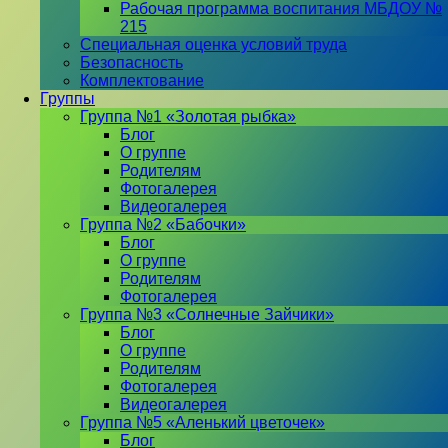
Рабочая программа воспитания МБДОУ №
215
Специальная оценка условий труда
Безопасность
Комплектование
Группы
Группа №1 «Золотая рыбка»
Блог
О группе
Родителям
Фотогалерея
Видеогалерея
Группа №2 «Бабочки»
Блог
О группе
Родителям
Фотогалерея
Группа №3 «Солнечные Зайчики»
Блог
О группе
Родителям
Фотогалерея
Видеогалерея
Группа №5 «Аленький цветочек»
Блог