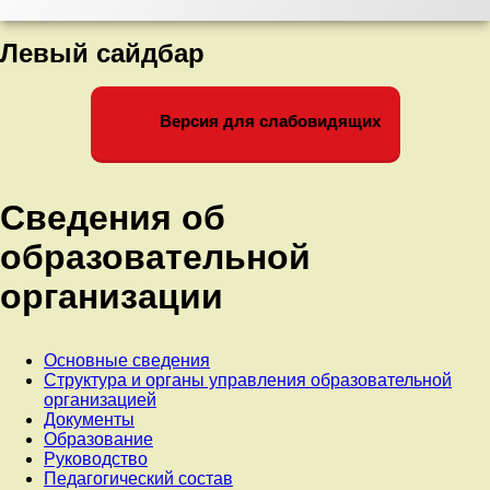
05.08.2022г.
Левый сайдбар
Версия для слабовидящих
Сведения об
образовательной
организации
Основные сведения
Структура и органы управления образовательной
организацией
Документы
Образование
Руководство
Педагогический состав