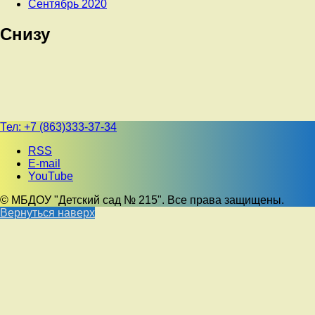
Сентябрь 2020
Снизу
Тел:
+7 (863)333-37-34
RSS
E-mail
YouTube
© МБДОУ "Детский сад № 215". Все права защищены.
Вернуться наверх