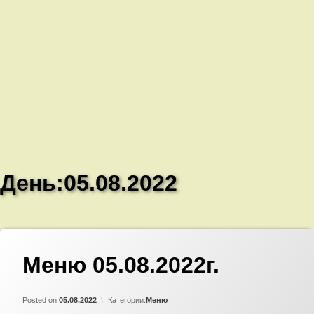
День:
05.08.2022
Меню 05.08.2022г.
Добавить
комментарий
к
Updated on
by
Admin
05.08.2022
записи
Posted on
05.08.2022
Категории:
Меню
Меню