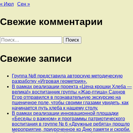
« Июл
Сен »
Свежие комментарии
Найти:
Свежие записи
Группа №8 представила авторскую методическую
разработку «Игровая геометрия».
В рамках реализации проекта «Цена крошки Хлеба —
велика!» воспитанник группы «Жар-птица» Сахнов
Егор отправился в познавательную экскурсию на
пшеничное поле, чтобы своими глазами увидеть, как
начинается путь хлеба к нашему столу.
В рамках реализации инновационной площадки
«Беседы о важном» и программы патриотического
воспитания в группе № 6 «Дружные ребята» прошло
мероприятие, приуроченное ко Дню памяти и скорби.