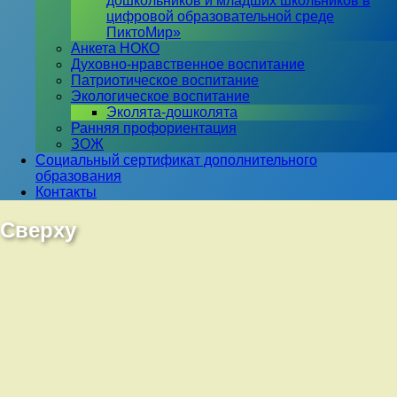
дошкольников и младших школьников в
цифровой образовательной среде
ПиктоМир»
Анкета НОКО
Духовно-нравственное воспитание
Патриотическое воспитание
Экологическое воспитание
Эколята-дошколята
Ранняя профориентация
ЗОЖ
Социальный сертификат дополнительного
образования
Контакты
Сверху