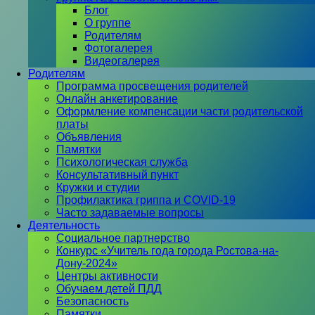
Блог
О группе
Родителям
Фотогалерея
Видеогалерея
Родителям
Программа просвещения родителей
Онлайн анкетирование
Оформление компенсации части родительской
платы
Объявления
Памятки
Психологическая служба
Консультативный пункт
Кружки и студии
Профилактика гриппа и COVID-19
Часто задаваемые вопросы
Деятельность
Социальное партнерство
Конкурс «Учитель года города Ростова-на-
Дону-2024»
Центры активности
Обучаем детей ПДД
Безопасность
Памятки