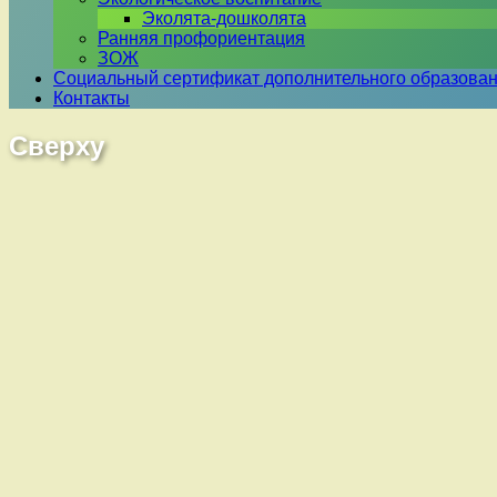
Эколята-дошколята
Ранняя профориентация
ЗОЖ
Социальный сертификат дополнительного образова
Контакты
Сверху