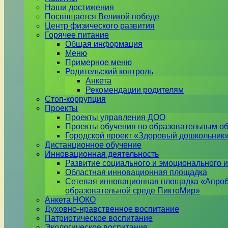
Наши достижения
Посвящается Великой победе
Центр физического развития
Горячее питание
Общая информация
Меню
Примерное меню
Родительский контроль
Анкета
Рекомендации родителям
Стоп-коррупция
Проекты
Проекты управления ДОО
Проекты обучения по образовательным о
Городской проект «Здоровый дошкольник
Дистанционное обучение
Инновационная деятельность
Развитие социального и эмоционального и
Областная инновационная площадка
Сетевая инновационная площадка «Апроб
образовательной среде ПиктоМир»
Анкета НОКО
Духовно-нравственное воспитание
Патриотическое воспитание
Экологическое воспитание