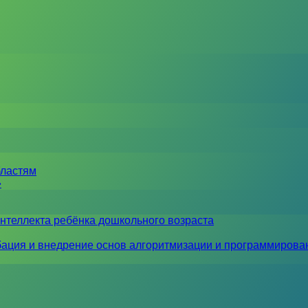
бластям
»
нтеллекта ребёнка дошкольного возраста
ация и внедрение основ алгоритмизации и программирова