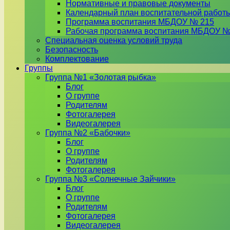
Нормативные и правовые документы
Календарный план воспитательной работ
Программа воспитания МБДОУ № 215
Рабочая программа воспитания МБДОУ №
Специальная оценка условий труда
Безопасность
Комплектование
Группы
Группа №1 «Золотая рыбка»
Блог
О группе
Родителям
Фотогалерея
Видеогалерея
Группа №2 «Бабочки»
Блог
О группе
Родителям
Фотогалерея
Группа №3 «Солнечные Зайчики»
Блог
О группе
Родителям
Фотогалерея
Видеогалерея