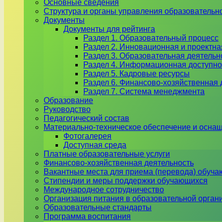
Основные сведения
Структура и органы управления образовательн
Документы
Документы для рейтинга
Раздел 1. Образовательный процесс
Раздел 2. Инновационная и проектна
Раздел 3. Образовательная деятель
Раздел 4. Информационная доступно
Раздел 5. Кадровые ресурсы
Раздел 6. Финансово-хозяйственная 
Раздел 7. Система менеджмента
Образование
Руководство
Педагогический состав
Материально-техническое обеспечение и оснащ
Фотогалерея
Доступная среда
Платные образовательные услуги
Финансово-хозяйственная деятельность
Вакантные места для приема (перевода) обуч
Стипендии и меры поддержки обучающихся
Международное сотрудничество
Организация питания в образовательной орган
Образовательные стандарты
Программа воспитания