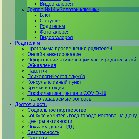
Видеогалерея
Группа №14 «Золотой ключик»
Блог
О группе
Родителям
Фотогалерея
Видеогалерея
Родителям
Программа просвещения родителей
Онлайн анкетирование
Оформление компенсации части родительской 
Объявления
Памятки
Психологическая служба
Консультативный пункт
Кружки и студии
Профилактика гриппа и COVID-19
Часто задаваемые вопросы
Деятельность
Социальное партнерство
Конкурс «Учитель года города Ростова-на-Дону
Центры активности
Обучаем детей ПДД
Безопасность
Памятки