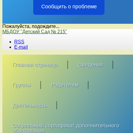
Сообщить о проблеме
Пожалуйста, подождите...
Перейти
МБДОУ "Детский Сад № 215"
к
RSS
содержимому
E-mail
Главная страница
Сведения
Группы
Родителям
Деятельность
Социальный сертификат дополнительного
образования