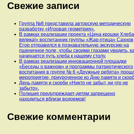
Свежие записи
Группа №8 представила авторскую методическую
разработку «Игровая геометрия».
В рамках реализации проекта «Цена крошки Хлеб
велика!» воспитанник группы «Жар-птица» Сахнов
Егор отправился в познавательную экскурсию на
пшеничное поле, чтобы своими глазами увидеть, к
начинается путь хлеба к нашему столу.
В рамках реализации инновационной площадки
«Беседы о важном» и программы патриотического
воспитания в группе № 6 «Дружные ребята» прош
мероприятие, приуроченное ко Дню памяти и скорб
День памяти и скорби «Никто не забыт, ни что не
забыто».
Полиция предупреждает-детям запрещено
находиться вблизи водоемов!
Свежие комментарии