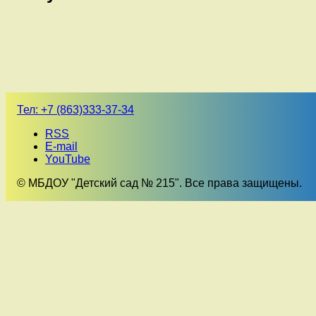
Тел:
+7 (863)333-37-34
RSS
E-mail
YouTube
© МБДОУ "Детский сад № 215". Все права защищены.