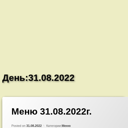
День:
31.08.2022
Добавить
Меню 31.08.2022г.
комментарий
к
записи
Updated on
by
Admin
31.08.2022
Меню
Posted on
31.08.2022
Категории:
Меню