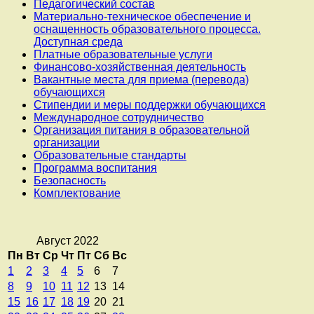
Педагогический состав
Материально-техническое обеспечение и
оснащенность образовательного процесса.
Доступная среда
Платные образовательные услуги
Финансово-хозяйственная деятельность
Вакантные места для приема (перевода)
обучающихся
Стипендии и меры поддержки обучающихся
Международное сотрудничество
Организация питания в образовательной
организации
Образовательные стандарты
Программа воспитания
Безопасность
Комплектование
Август 2022
Пн
Вт
Ср
Чт
Пт
Сб
Вс
1
2
3
4
5
6
7
8
9
10
11
12
13
14
15
16
17
18
19
20
21