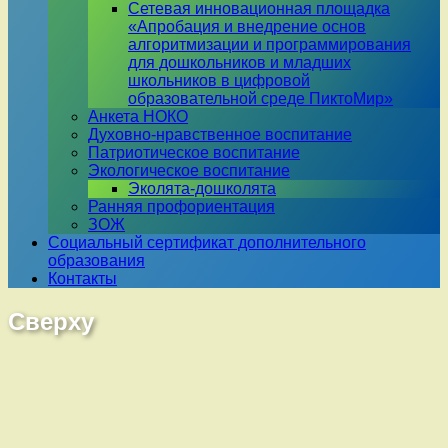
Сетевая инновационная площадка
«Апробация и внедрение основ
алгоритмизации и программирования
для дошкольников и младших
школьников в цифровой
образовательной среде ПиктоМир»
Анкета НОКО
Духовно-нравственное воспитание
Патриотическое воспитание
Экологическое воспитание
Эколята-дошколята
Ранняя профориентация
ЗОЖ
Социальный сертификат дополнительного
образования
Контакты
Сверху