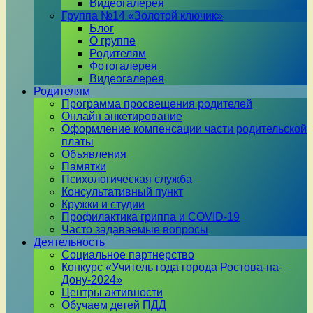
Видеогалерея
Группа №14 «Золотой ключик»
Блог
О группе
Родителям
Фотогалерея
Видеогалерея
Родителям
Программа просвещения родителей
Онлайн анкетирование
Оформление компенсации части родительской
платы
Объявления
Памятки
Психологическая служба
Консультативный пункт
Кружки и студии
Профилактика гриппа и COVID-19
Часто задаваемые вопросы
Деятельность
Социальное партнерство
Конкурс «Учитель года города Ростова-на-
Дону-2024»
Центры активности
Обучаем детей ПДД