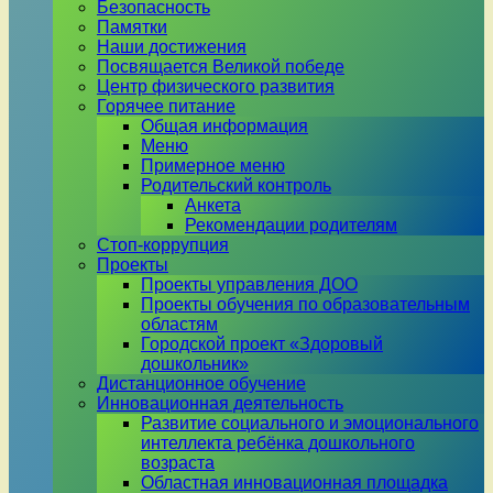
Безопасность
Памятки
Наши достижения
Посвящается Великой победе
Центр физического развития
Горячее питание
Общая информация
Меню
Примерное меню
Родительский контроль
Анкета
Рекомендации родителям
Стоп-коррупция
Проекты
Проекты управления ДОО
Проекты обучения по образовательным
областям
Городской проект «Здоровый
дошкольник»
Дистанционное обучение
Инновационная деятельность
Развитие социального и эмоционального
интеллекта ребёнка дошкольного
возраста
Областная инновационная площадка