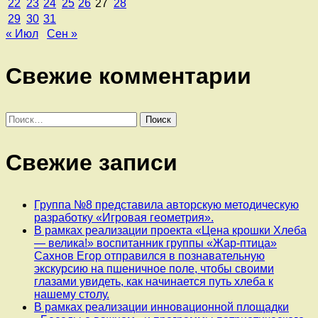
22
23
24
25
26
27
28
29
30
31
« Июл
Сен »
Свежие комментарии
Найти:
Свежие записи
Группа №8 представила авторскую методическую
разработку «Игровая геометрия».
В рамках реализации проекта «Цена крошки Хлеба
— велика!» воспитанник группы «Жар-птица»
Сахнов Егор отправился в познавательную
экскурсию на пшеничное поле, чтобы своими
глазами увидеть, как начинается путь хлеба к
нашему столу.
В рамках реализации инновационной площадки