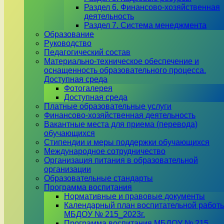
Раздел 6. Финансово-хозяйственная
деятельность
Раздел 7. Система менеджмента
Образование
Руководство
Педагогический состав
Материально-техническое обеспечение и
оснащенность образовательного процесса.
Доступная среда
Фотогалерея
Доступная среда
Платные образовательные услуги
Финансово-хозяйственная деятельность
Вакантные места для приема (перевода)
обучающихся
Стипендии и меры поддержки обучающихся
Международное сотрудничество
Организация питания в образовательной
организации
Образовательные стандарты
Программа воспитания
Нормативные и правовые документы
Календарный план воспитательной работ
МБДОУ № 215_2023г.
Программа воспитания МБДОУ № 215