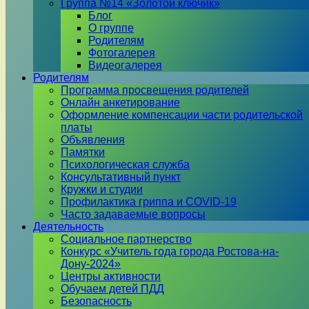
Группа №14 «Золотой ключик»
Блог
О группе
Родителям
Фотогалерея
Видеогалерея
Родителям
Программа просвещения родителей
Онлайн анкетирование
Оформление компенсации части родительской
платы
Объявления
Памятки
Психологическая служба
Консультативный пункт
Кружки и студии
Профилактика гриппа и COVID-19
Часто задаваемые вопросы
Деятельность
Социальное партнерство
Конкурс «Учитель года города Ростова-на-
Дону-2024»
Центры активности
Обучаем детей ПДД
Безопасность