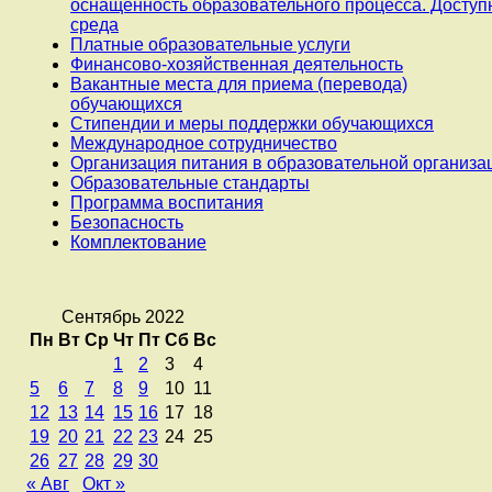
оснащенность образовательного процесса. Доступ
среда
Платные образовательные услуги
Финансово-хозяйственная деятельность
Вакантные места для приема (перевода)
обучающихся
Стипендии и меры поддержки обучающихся
Международное сотрудничество
Организация питания в образовательной организа
Образовательные стандарты
Программа воспитания
Безопасность
Комплектование
Сентябрь 2022
Пн
Вт
Ср
Чт
Пт
Сб
Вс
1
2
3
4
5
6
7
8
9
10
11
12
13
14
15
16
17
18
19
20
21
22
23
24
25
26
27
28
29
30
« Авг
Окт »