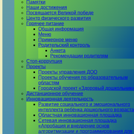
Памятки
Наши достижения
Посвящается Великой победе
Центр физического развития
Горячее питание
Общая информация
Меню
Примерное меню
Родительский контроль
Анкета
Рекомендации родителям
Стоп-коррупция
Проекты
Проекты управления ДОО
Проекты обучения по образовательным
областям
Городской проект «Здоровый дошкольник
Дистанционное обучение
Инновационная деятельность
Развитие социального и эмоционального
интеллекта ребёнка дошкольного возраста
Областная инновационная площадка
Сетевая инновационная площадка
«Апробация и внедрение основ
алгоритмизации и программирования для