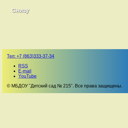
Снизу
Тел:
+7 (863)333-37-34
RSS
E-mail
YouTube
© МБДОУ "Детский сад № 215". Все права защищены.