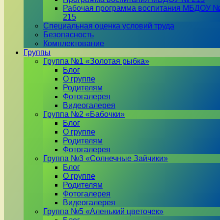
Рабочая программа воспитания МБДОУ 
215
Специальная оценка условий труда
Безопасность
Комплектование
Группы
Группа №1 «Золотая рыбка»
Блог
О группе
Родителям
Фотогалерея
Видеогалерея
Группа №2 «Бабочки»
Блог
О группе
Родителям
Фотогалерея
Группа №3 «Солнечные Зайчики»
Блог
О группе
Родителям
Фотогалерея
Видеогалерея
Группа №5 «Аленький цветочек»