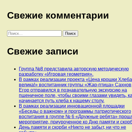
Свежие комментарии
Найти:
Свежие записи
Группа №8 представила авторскую методическую
разработку «Игровая геометрия».
В рамках реализации проекта «Цена крошки Хлеб
велика!» воспитанник группы «Жар-птица» Сахнов
Егор отправился в познавательную экскурсию на
пшеничное поле, чтобы своими глазами увидеть, к
начинается путь хлеба к нашему столу.
В рамках реализации инновационной площадки
«Беседы о важном» и программы патриотического
воспитания в группе № 6 «Дружные ребята» прош
мероприятие, приуроченное ко Дню памяти и скорб
День памяти и скорби «Никто не забыт, ни что не