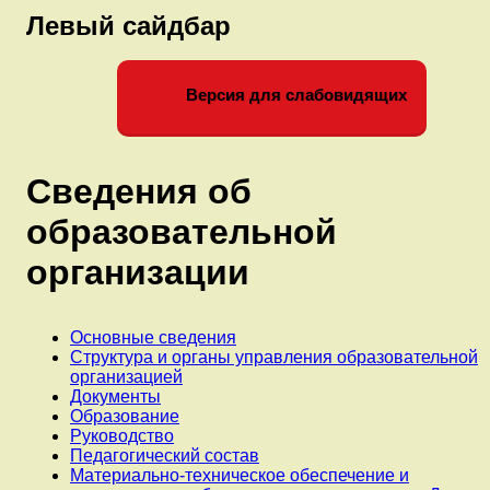
19.09.2022г
Левый сайдбар
Версия для слабовидящих
Сведения об
образовательной
организации
Основные сведения
Структура и органы управления образовательной
организацией
Документы
Образование
Руководство
Педагогический состав
Материально-техническое обеспечение и