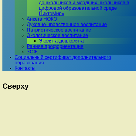
дошкольников и младших школьников в
цифровой образовательной среде
ПиктоМир»
Анкета НОКО
Духовно-нравственное воспитание
Патриотическое воспитание
Экологическое воспитание
Эколята-дошколята
Ранняя профориентация
ЗОЖ
Социальный сертификат дополнительного
образования
Контакты
Сверху