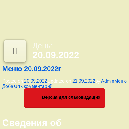
День:
20.09.2022
Меню 20.09.2022г
Катего
Posted on
20.09.2022
Updated on
21.09.2022
by
Admin
Меню
к
Добавить комментарий
записи
Левый сайдбар
Меню
Версия для слабовидящих
20.09.2022г
Сведения об