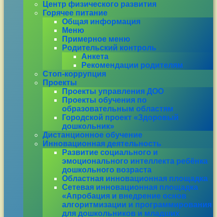
Центр физического развития
Горячее питание
Общая информация
Меню
Примерное меню
Родительский контроль
Анкета
Рекомендации родителям
Стоп-коррупция
Проекты
Проекты управления ДОО
Проекты обучения по
образовательным областям
Городской проект «Здоровый
дошкольник»
Дистанционное обучение
Инновационная деятельность
Развитие социального и
эмоционального интеллекта ребёнка
дошкольного возраста
Областная инновационная площадка
Сетевая инновационная площадка
«Апробация и внедрение основ
алгоритмизации и программирования
для дошкольников и младших