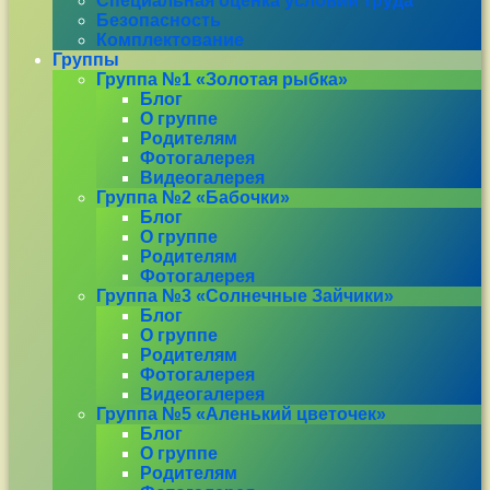
Специальная оценка условий труда
Безопасность
Комплектование
Группы
Группа №1 «Золотая рыбка»
Блог
О группе
Родителям
Фотогалерея
Видеогалерея
Группа №2 «Бабочки»
Блог
О группе
Родителям
Фотогалерея
Группа №3 «Солнечные Зайчики»
Блог
О группе
Родителям
Фотогалерея
Видеогалерея
Группа №5 «Аленький цветочек»
Блог
О группе
Родителям