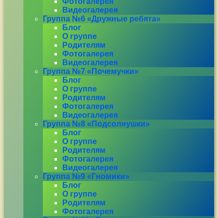
Фотогалерея
Видеогалерея
Группа №6 «Дружные ребята»
Блог
О группе
Родителям
Фотогалерея
Видеогалерея
Группа №7 «Почемучки»
Блог
О группе
Родителям
Фотогалерея
Видеогалерея
Группа №8 «Подсолнушки»
Блог
О группе
Родителям
Фотогалерея
Видеогалерея
Группа №9 «Гномики»
Блог
О группе
Родителям
Фотогалерея