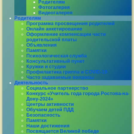
Родителям
Фотогалерея
Видеогалерея
Родителям
Программа просвещения родителей
Онлайн анкетирование
Оформление компенсации части
родительской платы
Объявления
Памятки
Психологическая служба
Консультативный пункт
Кружки и студии
Профилактика гриппа и COVID-19
Часто задаваемые вопросы
Деятельность
Социальное партнерство
Конкурс «Учитель года города Ростова-на-
Дону-2024»
Центры активности
Обучаем детей ПДД
Безопасность
Памятки
Наши достижения
Посвящается Великой победе