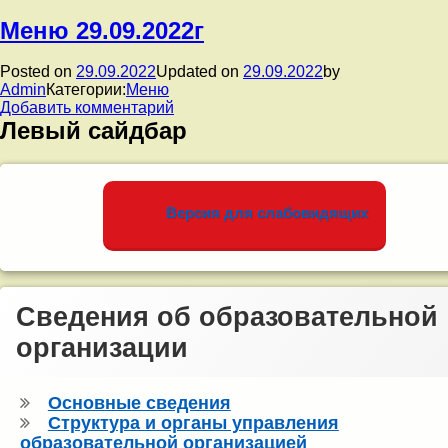
Меню 29.09.2022г
Posted on
29.09.2022
Updated on
29.09.2022
by
Admin
Категории:
Меню
к
Добавить комментарий
записи
Левый сайдбар
Меню
29.09.2022г
Версия для слабовидящих
Сведения об образовательной
организации
Основные сведения
Структура и органы управления
образовательной организацией