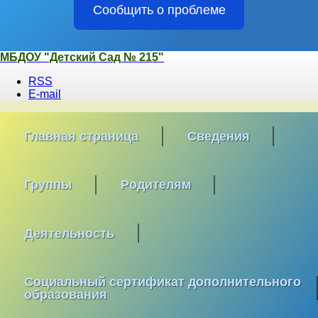
Сообщить о проблеме
Перейти
МБДОУ "Детский Сад № 215"
к
RSS
содержимому
E-mail
Главная страница
Сведения
Группы
Родителям
Деятельность
Социальный сертификат дополнительного
образования