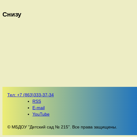
Снизу
Тел:
+7 (863)333-37-34
RSS
E-mail
YouTube
© МБДОУ "Детский сад № 215". Все права защищены.