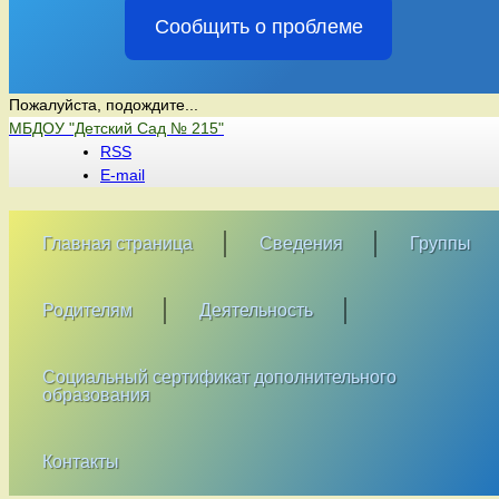
Сообщить о проблеме
Пожалуйста, подождите...
Перейти
МБДОУ "Детский Сад № 215"
к
RSS
содержимому
E-mail
Главная страница
Сведения
Группы
Родителям
Деятельность
Социальный сертификат дополнительного
образования
Контакты