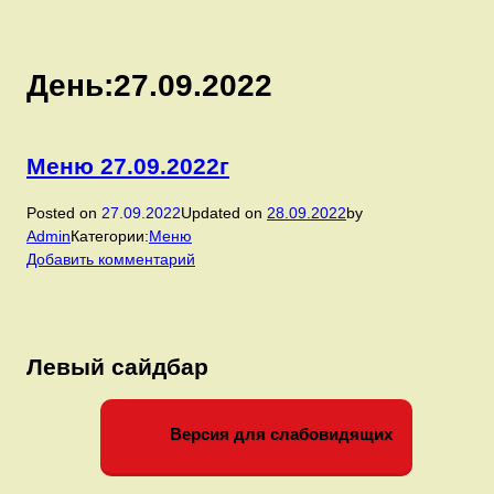
День:
27.09.2022
Меню 27.09.2022г
Posted on
27.09.2022
Updated on
28.09.2022
by
Admin
Категории:
Меню
к
Добавить комментарий
записи
Меню
27.09.2022г
Левый сайдбар
Версия для слабовидящих