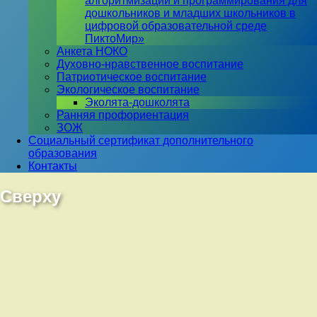
алгоритмизации и программирования для
дошкольников и младших школьников в
цифровой образовательной среде
ПиктоМир»
Анкета НОКО
Духовно-нравственное воспитание
Патриотическое воспитание
Экологическое воспитание
Эколята-дошколята
Ранняя профориентация
ЗОЖ
Социальный сертификат дополнительного
образования
Контакты
Сверху