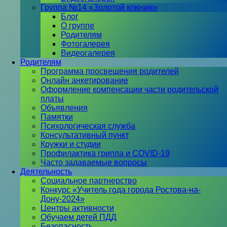
Группа №14 «Золотой ключик»
Блог
О группе
Родителям
Фотогалерея
Видеогалерея
Родителям
Программа просвещения родителей
Онлайн анкетирование
Оформление компенсации части родительской
платы
Объявления
Памятки
Психологическая служба
Консультативный пункт
Кружки и студии
Профилактика гриппа и COVID-19
Часто задаваемые вопросы
Деятельность
Социальное партнерство
Конкурс «Учитель года города Ростова-на-
Дону-2024»
Центры активности
Обучаем детей ПДД
Безопасность