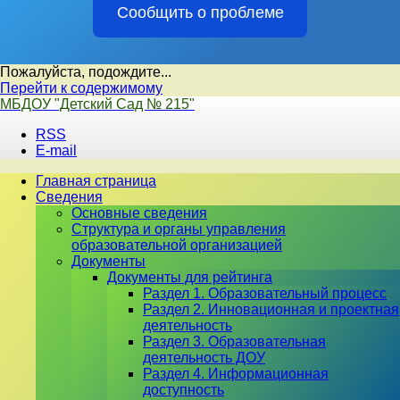
Сообщить о проблеме
Пожалуйста, подождите...
Перейти к содержимому
МБДОУ "Детский Сад № 215"
RSS
E-mail
Главная страница
Сведения
Основные сведения
Структура и органы управления
образовательной организацией
Документы
Документы для рейтинга
Раздел 1. Образовательный процесс
Раздел 2. Инновационная и проектная
деятельность
Раздел 3. Образовательная
деятельность ДОУ
Раздел 4. Информационная
доступность