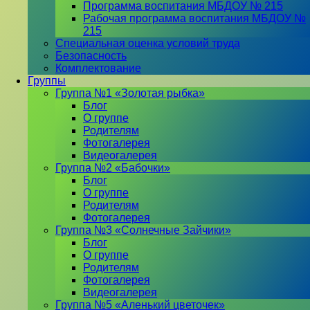
Программа воспитания МБДОУ № 215
Рабочая программа воспитания МБДОУ №
215
Специальная оценка условий труда
Безопасность
Комплектование
Группы
Группа №1 «Золотая рыбка»
Блог
О группе
Родителям
Фотогалерея
Видеогалерея
Группа №2 «Бабочки»
Блог
О группе
Родителям
Фотогалерея
Группа №3 «Солнечные Зайчики»
Блог
О группе
Родителям
Фотогалерея
Видеогалерея
Группа №5 «Аленький цветочек»