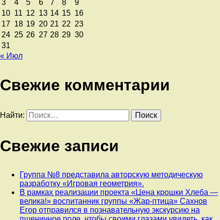
3
4
5
6
7
8
9
10
11
12
13
14
15
16
17
18
19
20
21
22
23
24
25
26
27
28
29
30
31
« Июл
Свежие комментарии
Найти:
Свежие записи
Группа №8 представила авторскую методическую
разработку «Игровая геометрия».
В рамках реализации проекта «Цена крошки Хлеба —
велика!» воспитанник группы «Жар-птица» Сахнов
Егор отправился в познавательную экскурсию на
пшеничное поле, чтобы своими глазами увидеть, как