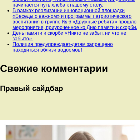
начинается путь хлеба к нашему столу.
В рамках реализации инновационной площадки
«Беседы о важном» и программы патриотического
воспитания в группе № 6 «Дружные ребята» прошло
мероприятие, приуроченное ко Дню памяти и скорби.
День памяти и скорби «Никто не забыт, ни что не
забыто».
Полиция предупреждает-детям запрещено
находиться вблизи водоемов!
Свежие комментарии
Правый сайдбар