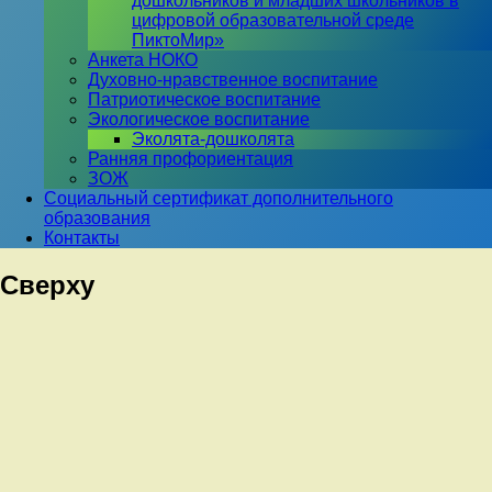
дошкольников и младших школьников в
цифровой образовательной среде
ПиктоМир»
Анкета НОКО
Духовно-нравственное воспитание
Патриотическое воспитание
Экологическое воспитание
Эколята-дошколята
Ранняя профориентация
ЗОЖ
Социальный сертификат дополнительного
образования
Контакты
Сверху