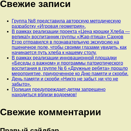
Свежие записи
Группа №8 представила авторскую методическую
разработку «Игровая геометрия».
В рамках реализации проекта «Цена крошки Хлеба —
велика!» воспитанник группы «Жар-птица» Сахнов
Егор отправился в познавательную экскурсию на
пшеничное поле, чтобы своими глазами увидеть, как
начинается путь хлеба к нашему столу.
В рамках реализации инновационной площадки
«Беседы о важном» и программы патриотического
воспитания в группе № 6 «Дружные ребята» прошло
мероприятие, приуроченное ко Дню памяти и скорби.
День памяти и скорби «Никто не забыт, ни что не
забыто».
Полиция предупреждает-детям запрещено
находиться вблизи водоемов!
Свежие комментарии
Правый сайдбар