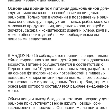
высшей нервной деятельности.
Основным принципом питания дошкольников
долж
служить максимальное разнообразие их пищевых
рационов. Только при включении в повседневные рац
всех основных групп продуктов — мяса, рыбы, молока 
молочных продуктов, яиц, пищевых жиров, овощей и
фруктов, сахара и кондитерских изделий, хлеба, круп и 
можно обеспечить детей всеми необходимыми им
пищевыми веществами.
В МБДОУ № 215 соблюдаются принципы рациональног
сбалансированного питания детей раннего и дошкольн
возраста. Питание осуществляется в соответствии с
Перспективным 10-дневным планом-меню, разработа
на основе физиологических потребностей в пищевых
веществах и норм питания детей дошкольного возраста
согласованным и утвержденным Роспотребнадзором, 
основании которого составляется рабочее ежедневное
меню.
Объем пищи и выход блюд соответствуют возрасту дете
рационе присутствуют свежие фрукты, овощи, соки,
кисломолочные продукты. Основанием для приготовле