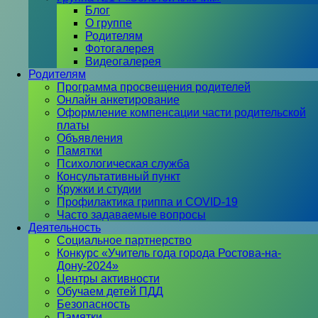
Блог
О группе
Родителям
Фотогалерея
Видеогалерея
Родителям
Программа просвещения родителей
Онлайн анкетирование
Оформление компенсации части родительской
платы
Объявления
Памятки
Психологическая служба
Консультативный пункт
Кружки и студии
Профилактика гриппа и COVID-19
Часто задаваемые вопросы
Деятельность
Социальное партнерство
Конкурс «Учитель года города Ростова-на-
Дону-2024»
Центры активности
Обучаем детей ПДД
Безопасность
Памятки