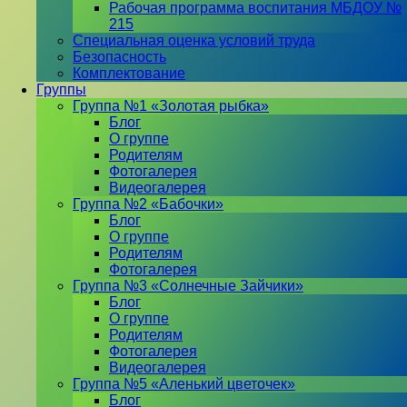
Рабочая программа воспитания МБДОУ №
215
Специальная оценка условий труда
Безопасность
Комплектование
Группы
Группа №1 «Золотая рыбка»
Блог
О группе
Родителям
Фотогалерея
Видеогалерея
Группа №2 «Бабочки»
Блог
О группе
Родителям
Фотогалерея
Группа №3 «Солнечные Зайчики»
Блог
О группе
Родителям
Фотогалерея
Видеогалерея
Группа №5 «Аленький цветочек»
Блог