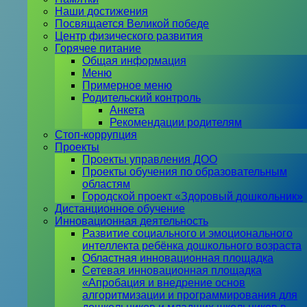
Наши достижения
Посвящается Великой победе
Центр физического развития
Горячее питание
Общая информация
Меню
Примерное меню
Родительский контроль
Анкета
Рекомендации родителям
Стоп-коррупция
Проекты
Проекты управления ДОО
Проекты обучения по образовательным
областям
Городской проект «Здоровый дошкольник»
Дистанционное обучение
Инновационная деятельность
Развитие социального и эмоционального
интеллекта ребёнка дошкольного возраста
Областная инновационная площадка
Сетевая инновационная площадка
«Апробация и внедрение основ
алгоритмизации и программирования для