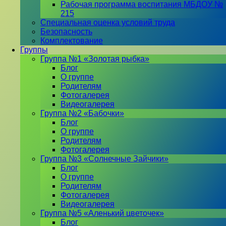
Рабочая программа воспитания МБДОУ №
215
Специальная оценка условий труда
Безопасность
Комплектование
Группы
Группа №1 «Золотая рыбка»
Блог
О группе
Родителям
Фотогалерея
Видеогалерея
Группа №2 «Бабочки»
Блог
О группе
Родителям
Фотогалерея
Группа №3 «Солнечные Зайчики»
Блог
О группе
Родителям
Фотогалерея
Видеогалерея
Группа №5 «Аленький цветочек»
Блог