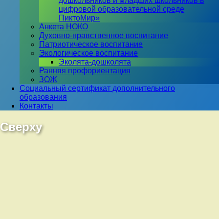
дошкольников и младших школьников в
цифровой образовательной среде
ПиктоМир»
Анкета НОКО
Духовно-нравственное воспитание
Патриотическое воспитание
Экологическое воспитание
Эколята-дошколята
Ранняя профориентация
ЗОЖ
Социальный сертификат дополнительного
образования
Контакты
Сверху