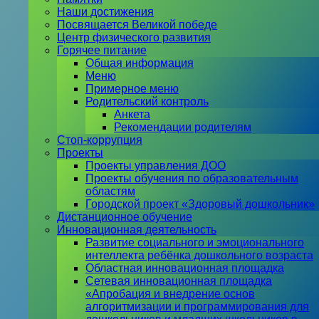
Наши достижения
Посвящается Великой победе
Центр физического развития
Горячее питание
Общая информация
Меню
Примерное меню
Родительский контроль
Анкета
Рекомендации родителям
Стоп-коррупция
Проекты
Проекты управления ДОО
Проекты обучения по образовательным
областям
Городской проект «Здоровый дошкольник»
Дистанционное обучение
Инновационная деятельность
Развитие социального и эмоционального
интеллекта ребёнка дошкольного возраста
Областная инновационная площадка
Сетевая инновационная площадка
«Апробация и внедрение основ
алгоритмизации и программирования для