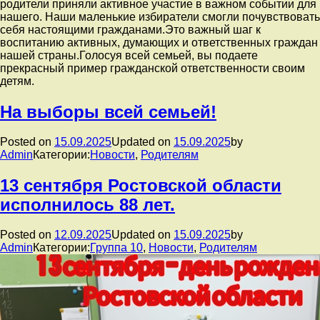
родители приняли активное участие в важном событии для
нашего. Наши маленькие избиратели смогли почувствовать
себя настоящими гражданами.Это важный шаг к
воспитанию активных, думающих и ответственных граждан
нашей страны.Голосуя всей семьей, вы подаете
прекрасный пример гражданской ответственности своим
детям.
На выборы всей семьей!
Posted on
15.09.2025
Updated on
15.09.2025
by
Admin
Категории:
Новости
,
Родителям
13 сентября Ростовской области
исполнилось 88 лет.
Posted on
12.09.2025
Updated on
15.09.2025
by
Admin
Категории:
Группа 10
,
Новости
,
Родителям