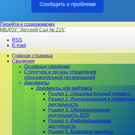
Сообщить о проблеме
Перейти к содержимому
МБДОУ "Детский Сад № 215"
RSS
E-mail
Главная страница
Сведения
Основные сведения
Структура и органы управления
образовательной организацией
Документы
Документы для рейтинга
Раздел 1. Образовательный процесс
Раздел 2. Инновационная и проектная
деятельность
Раздел 3. Образовательная
деятельность ДОУ
Раздел 4. Информационная
доступность
Раздел 5. Кадровые ресурсы