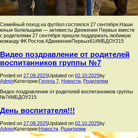
️Семейный поход на футбол состоялся 27 сентября.Наши
юные болельщики — активисты Движения Первых вместе
с родителями 27 сентября пришли поддержать любимую
команду ФК Ростов.#ДвижениеПервых61#МБДОУ215
Видео поздравление от родителей
воспитанников группы №7
Posted on
27.09.2025
Updated on
02.10.2025
by
Admin
Категории:
Группа 7
,
Новости
,
Родителям
Видео поздравление от родителей воспитанников группы
№7#МБДОУ215
День воспитателя!!!
Posted on
27.09.2025
Updated on
02.10.2025
by
Admin
Категории:
Новости
,
Родителям