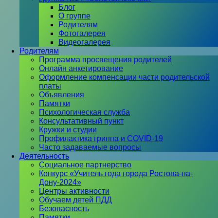
Блог
О группе
Родителям
Фотогалерея
Видеогалерея
Родителям
Программа просвещения родителей
Онлайн анкетирование
Оформление компенсации части родительской
платы
Объявления
Памятки
Психологическая служба
Консультативный пункт
Кружки и студии
Профилактика гриппа и COVID-19
Часто задаваемые вопросы
Деятельность
Социальное партнерство
Конкурс «Учитель года города Ростова-на-
Дону-2024»
Центры активности
Обучаем детей ПДД
Безопасность
Памятки