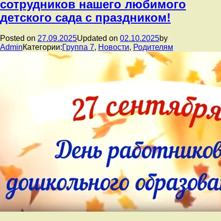
сотрудников нашего любимого
детского сада с праздником!
Posted on
27.09.2025
Updated on
02.10.2025
by
Admin
Категории:
Группа 7
,
Новости
,
Родителям