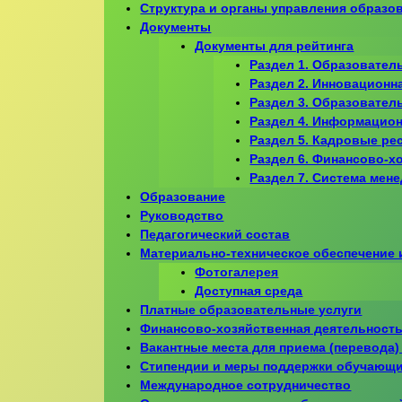
Структура и органы управления образо
Документы
Документы для рейтинга
Раздел 1. Образовател
Раздел 2. Инновационн
Раздел 3. Образовател
Раздел 4. Информацион
Раздел 5. Кадровые ре
Раздел 6. Финансово-х
Раздел 7. Система мен
Образование
Руководство
Педагогический состав
Материально-техническое обеспечение 
Фотогалерея
Доступная среда
Платные образовательные услуги
Финансово-хозяйственная деятельност
Вакантные места для приема (перевода
Стипендии и меры поддержки обучающ
Международное сотрудничество