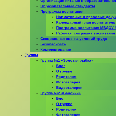
Организация питания в образовательно
Образовательные стандарты
Программа воспитания
Нормативные и правовые доку
Календарный план воспитатель
Программа воспитания МБДОУ 
Рабочая программа воспитани
Специальная оценка условий труда
Безопасность
Комплектование
Группы
Группа №1 «Золотая рыбка»
Блог
О группе
Родителям
Фотогалерея
Видеогалерея
Группа №2 «Бабочки»
Блог
О группе
Родителям
Фотогалерея