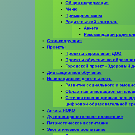
Общая информация
Меню
Примерное меню
Родительский контроль
Анкета
Рекомендации родител
Стоп-коррупция
Проекты
Проекты управления ДОО
Проекты обучения по образова
Городской проект «Здоровый 
Дистанционное обучение
Инновационная деятельность
Развитие социального и эмоци
Областная инновационная пло
Сетевая инновационная площад
цифровой образовательной ср
Анкета НОКО
Духовно-нравственное воспитание
Патриотическое воспитание
Экологическое воспитание