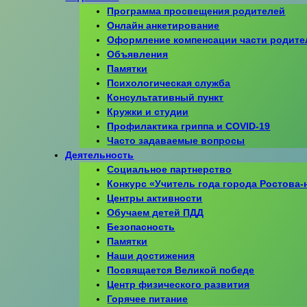
Программа просвещения родителей
Онлайн анкетирование
Оформление компенсации части родите
Объявления
Памятки
Психологическая служба
Консультативный пункт
Кружки и студии
Профилактика гриппа и COVID-19
Часто задаваемые вопросы
Деятельность
Социальное партнерство
Конкурс «Учитель года города Ростова-
Центры активности
Обучаем детей ПДД
Безопасность
Памятки
Наши достижения
Посвящается Великой победе
Центр физического развития
Горячее питание