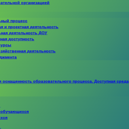
вательной организацией
ьный процесс
ая и проектная деятельность
ьная деятельность ДОУ
ная доступность
сурсы
озяйственная деятельность
еджмента
и оснащенность образовательного процесса. Доступная среда
ь
) обучающихся
ихся