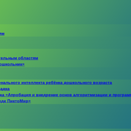
ям
тельным областям
дошкольник»
онального интеллекта ребёнка дошкольного возраста
щадка
ка «Апробация и внедрение основ алгоритмизации и програ
еде ПиктоМир»