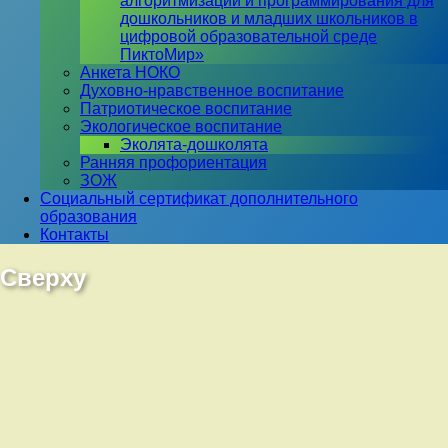
алгоритмизации и программирования для
дошкольников и младших школьников в
цифровой образовательной среде
ПиктоМир»
Анкета НОКО
Духовно-нравственное воспитание
Патриотическое воспитание
Экологическое воспитание
Эколята-дошколята
Ранняя профориентация
ЗОЖ
Социальный сертификат дополнительного
образования
Контакты
Сверху