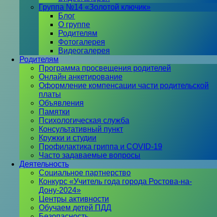
Группа №14 «Золотой ключик»
Блог
О группе
Родителям
Фотогалерея
Видеогалерея
Родителям
Программа просвещения родителей
Онлайн анкетирование
Оформление компенсации части родительской
платы
Объявления
Памятки
Психологическая служба
Консультативный пункт
Кружки и студии
Профилактика гриппа и COVID-19
Часто задаваемые вопросы
Деятельность
Социальное партнерство
Конкурс «Учитель года города Ростова-на-
Дону-2024»
Центры активности
Обучаем детей ПДД
Безопасность