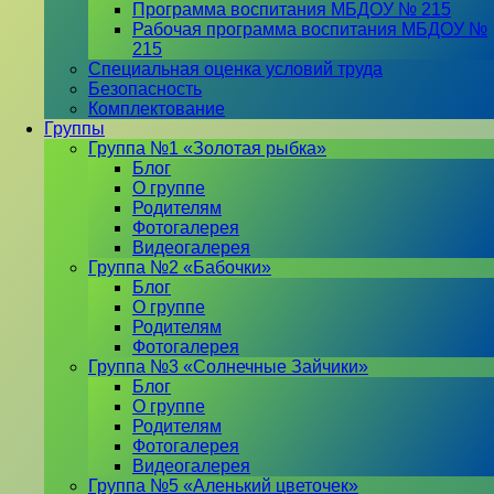
Программа воспитания МБДОУ № 215
Рабочая программа воспитания МБДОУ №
215
Специальная оценка условий труда
Безопасность
Комплектование
Группы
Группа №1 «Золотая рыбка»
Блог
О группе
Родителям
Фотогалерея
Видеогалерея
Группа №2 «Бабочки»
Блог
О группе
Родителям
Фотогалерея
Группа №3 «Солнечные Зайчики»
Блог
О группе
Родителям
Фотогалерея
Видеогалерея
Группа №5 «Аленький цветочек»