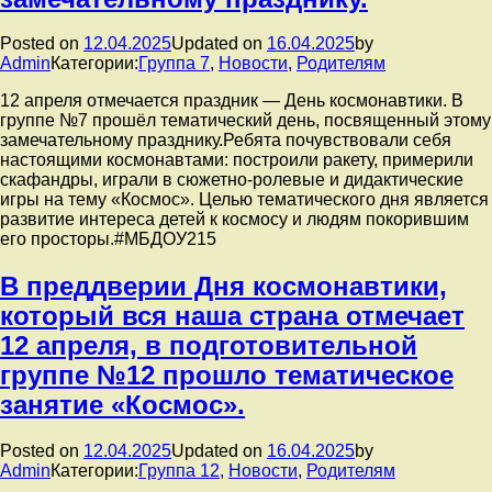
древонасаждения».
Ежегодно
Posted on
12.04.2025
Updated on
16.04.2025
by
во
Admin
Категории:
Группа 7
,
Новости
,
Родителям
вторую
субботу
12 апреля отмечается праздник — День космонавтики. В
апреля
группе №7 прошёл тематический день, посвященный этому
тысячи
замечательному празднику.Ребята почувствовали себя
жителей
настоящими космонавтами: построили ракету, примерили
области
скафандры, играли в сюжетно-ролевые и дидактические
выходят
игры на тему «Космос». Целью тематического дня является
на
развитие интереса детей к космосу и людям покорившим
улицы
его просторы.#МБДОУ215
и
высаживают
В преддверии Дня космонавтики,
деревья.
который вся наша страна отмечает
12 апреля, в подготовительной
группе №12 прошло тематическое
занятие «Космос».
Posted on
12.04.2025
Updated on
16.04.2025
by
Admin
Категории:
Группа 12
,
Новости
,
Родителям