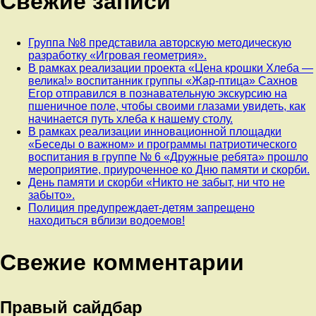
Свежие записи
Группа №8 представила авторскую методическую
разработку «Игровая геометрия».
В рамках реализации проекта «Цена крошки Хлеба —
велика!» воспитанник группы «Жар-птица» Сахнов
Егор отправился в познавательную экскурсию на
пшеничное поле, чтобы своими глазами увидеть, как
начинается путь хлеба к нашему столу.
В рамках реализации инновационной площадки
«Беседы о важном» и программы патриотического
воспитания в группе № 6 «Дружные ребята» прошло
мероприятие, приуроченное ко Дню памяти и скорби.
День памяти и скорби «Никто не забыт, ни что не
забыто».
Полиция предупреждает-детям запрещено
находиться вблизи водоемов!
Свежие комментарии
Правый сайдбар