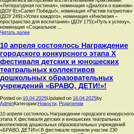
поделились авторскими воспитательными практиками:️
занятие
«Литературная гостиная», номинация «Диалоги о важном»
«Космос».
(ДОУ 8);️»Салют Победы!», номинация «Растим патриотов»
(ДОУ 249);️»Успех каждого», номинация «Инклюзия –
пространство для воспитания» (ДОУ 175);️»Путь к успеху»,
номинация «Социальное …
11.04.2025
Читать далее
в
Советском
10 апреля состоялось Награждение
районе
городского конкурсного этапа Х
прошли
мероприятия
фестиваля детских и юношеских
городского
театральных коллективов
Фестиваля
воспитательных
дошкольных образовательных
практик
учреждений «БРАВО, ДЕТИ!»!
ДОО.
Posted on
10.04.2025
Updated on
16.04.2025
by
Admin
Категории:
Новости
,
Родителям
10 апреля состоялось Награждение городского конкурсного
этапа Х фестиваля детских и юношеских театральных
коллективов дошкольных образовательных учреждений
«БРАВО, ДЕТИ!»! В фестивале приняли участие 230