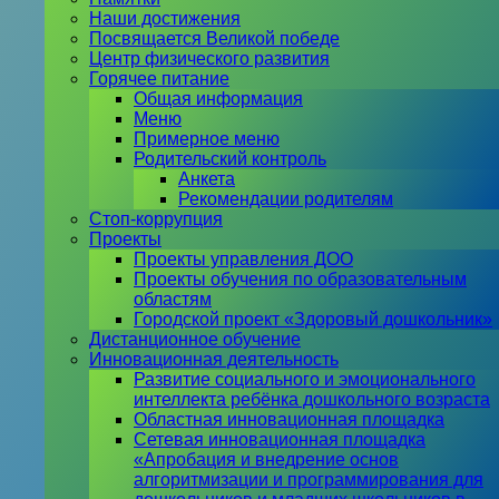
Наши достижения
Посвящается Великой победе
Центр физического развития
Горячее питание
Общая информация
Меню
Примерное меню
Родительский контроль
Анкета
Рекомендации родителям
Стоп-коррупция
Проекты
Проекты управления ДОО
Проекты обучения по образовательным
областям
Городской проект «Здоровый дошкольник»
Дистанционное обучение
Инновационная деятельность
Развитие социального и эмоционального
интеллекта ребёнка дошкольного возраста
Областная инновационная площадка
Сетевая инновационная площадка
«Апробация и внедрение основ
алгоритмизации и программирования для