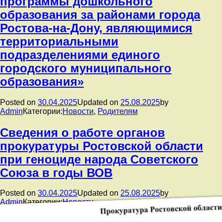
программы дошкольного
здесь
образования за районами города
Ростова-на-Дону, являющимися
территориальными
подразделениями единого
городского муниципального
образования»
Posted on
30.04.2025
Updated on
25.08.2025
by
Admin
Категории:
Новости
,
Родителям
Сведения о работе органов
прокуратуры Ростовской области
при геноциде народа Советского
Союза в годы ВОВ
Posted on
30.04.2025
Updated on
25.08.2025
by
Admin
Категории:
Новости