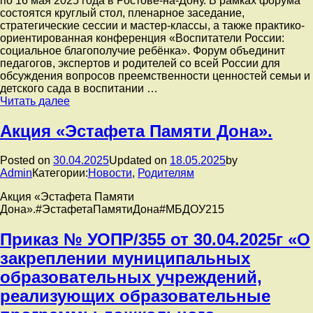
по 16 мая 2025 года в Ростове-на-Дону. В рамках форума
состоятся круглый стол, пленарное заседание,
стратегические сессии и мастер-классы, а также практико-
ориентированная конференция «Воспитатели России:
социальное благополучие ребёнка». Форум объединит
педагогов, экспертов и родителей со всей России для
обсуждения вопросов преемственности ценностей семьи и
детского сада в воспитании …
Всероссийский
Читать далее
форум
«Воспитатели
Акция «Эстафета Памяти Дона».
России»
пройдёт
Posted on
30.04.2025
Updated on
18.05.2025
by
с
Admin
Категории:
Новости
,
Родителям
14
по
Акция «Эстафета Памяти
16
Дона».#ЭстафетаПамятиДона#МБДОУ215
мая
2025
Приказ № УОПР/355 от 30.04.2025г «О
года
в
закреплении муниципальных
Ростове-
образовательных учреждений,
на-
Дону.
реализующих образовательные
Подробности