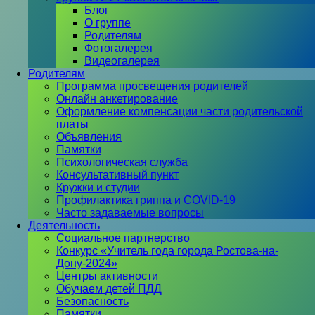
Блог
О группе
Родителям
Фотогалерея
Видеогалерея
Родителям
Программа просвещения родителей
Онлайн анкетирование
Оформление компенсации части родительской
платы
Объявления
Памятки
Психологическая служба
Консультативный пункт
Кружки и студии
Профилактика гриппа и COVID-19
Часто задаваемые вопросы
Деятельность
Социальное партнерство
Конкурс «Учитель года города Ростова-на-
Дону-2024»
Центры активности
Обучаем детей ПДД
Безопасность
Памятки