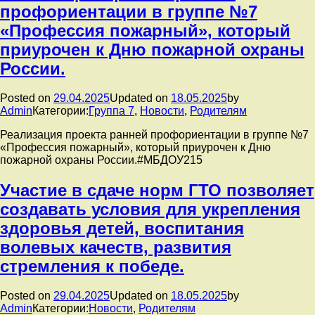
профориентации в группе №7
«Профессия пожарный», который
приурочен к Дню пожарной охраны
России.
Posted on
29.04.2025
Updated on
18.05.2025
by
Admin
Категории:
Группа 7
,
Новости
,
Родителям
Реализация проекта ранней профориентации в группе №7
«Профессия пожарный», который приурочен к Дню
пожарной охраны России.#МБДОУ215
Участие в сдаче норм ГТО позволяет
создавать условия для укрепления
здоровья детей, воспитания
волевых качеств, развития
стремления к победе.
Posted on
29.04.2025
Updated on
18.05.2025
by
Admin
Категории:
Новости
,
Родителям