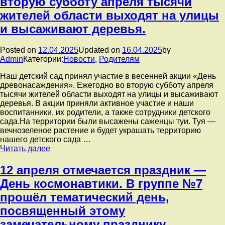
вторую субботу апреля тысячи
жителей области выходят на улицы
и высаживают деревья.
Posted on
12.04.2025
Updated on
16.04.2025
by
Admin
Категории:
Новости
,
Родителям
Наш детский сад принял участие в весенней акции «День
древонасаждения». Ежегодно во вторую субботу апреля
тысячи жителей области выходят на улицы и высаживают
деревья. В акции приняли активное участие и наши
воспитанники, их родители, а также сотрудники детского
сада.На территории были высажены саженцы туи. Туя —
вечнозеленое растение и будет украшать территорию
нашего детского сада …
Наш
Читать далее
детский
сад
12 апреля отмечается праздник —
принял
День космонавтики. В группе №7
участие
в
прошёл тематический день,
весенней
посвященный этому
акции
«День
замечательному празднику.