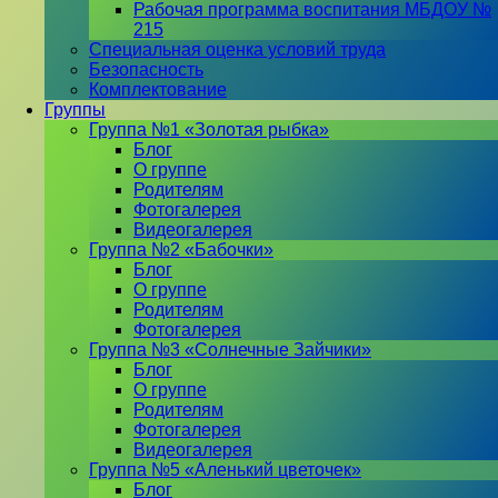
Рабочая программа воспитания МБДОУ №
215
Специальная оценка условий труда
Безопасность
Комплектование
Группы
Группа №1 «Золотая рыбка»
Блог
О группе
Родителям
Фотогалерея
Видеогалерея
Группа №2 «Бабочки»
Блог
О группе
Родителям
Фотогалерея
Группа №3 «Солнечные Зайчики»
Блог
О группе
Родителям
Фотогалерея
Видеогалерея
Группа №5 «Аленький цветочек»
Блог