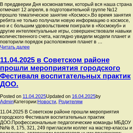
В преддверии Дня космонавтики, который вся наша страна
отмечает 12 апреля, в подготовительной группе №12
прошло тематическое занятие «Космос».Во время занятия
ребята не только получали новую информацию о космосе,
но и с большим удовольствием поиграли в «Космокуб» и
другие интеллектуальные игры, совершенствовали навыки
количественного счета, наглядно увидели модели планет и
повторили порядок расположения планет в …
В
Читать далее
преддверии
Дня
11.04.2025 в Советском районе
космонавтики,
прошли мероприятия городского
который
вся
Фестиваля воспитательных практик
наша
ДОО.
страна
отмечает
12
Posted on
11.04.2025
Updated on
16.04.2025
by
апреля,
Admin
Категории:
Новости
,
Родителям
в
подготовительной
️11.04.2025 В Советском районе прошли мероприятия
группе
городского Фестиваля воспитательных практик
№12
ДОО.️Профессиональные педагогические команды МБДОУ
прошло
№№ 8, 175, 321, 249 пригласили коллег на мастер-классы и
тематическое