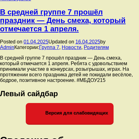
о
комплектовании
В средней группе 7 прошёл
2025
праздник — День смеха, который
г.
отмечается 1 апреля.
Posted on
01.04.2025
Updated on
16.04.2025
by
Admin
Категории:
Группа 7
,
Новости
,
Родителям
В средней группе 7 прошёл праздник — День смеха,
который отмечается 1 апреля. Ребята с удовольствием
принимали участие в конкурсах, розыгрышах, играх. На
протяжении всего праздника детей не покидали весёлое,
бодрое, позитивное настроение. #МБДОУ215
Левый сайдбар
Версия для слабовидящих