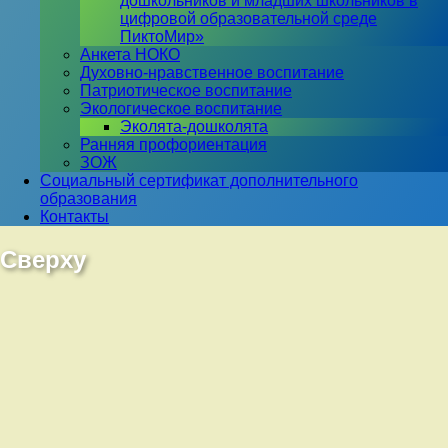
дошкольников и младших школьников в
цифровой образовательной среде
ПиктоМир»
Анкета НОКО
Духовно-нравственное воспитание
Патриотическое воспитание
Экологическое воспитание
Эколята-дошколята
Ранняя профориентация
ЗОЖ
Социальный сертификат дополнительного
образования
Контакты
Сверху