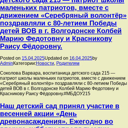
маленьких патриотов, вместе с
движением «Серебряный волонтёр»
поздравляли с 80-летием Победы
детей ВОВ в г. Волгодонске Колбей
Марию Федотовну и Красникову
Раису Фёдоровну.
Posted on
15.04.2025
Updated on
16.04.2025
by
Admin
Категории:
Новости
,
Родителям
Соколова Варвара, воспитаница детского сада 215 —
патриот школы маленьких патриотов, вместе с движением
«Серебряный волонтёр» поздравляли с 80-летием Победы
детей ВОВ в г. Волгодонске Колбей Марию Федотовну и
Красникову Раису Фёдоровну.#МБДОУ215
Наш детский сад принял участие в
весенней акции «День
древонасаждения». Ежегодно во