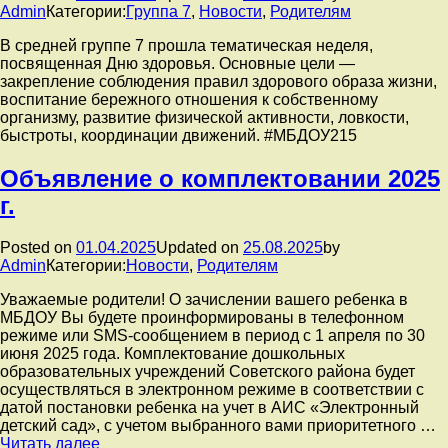
Admin
Категории:
Группа 7
,
Новости
,
Родителям
В средней группе 7 прошла тематическая неделя,
посвященная Дню здоровья. Основные цели —
закрепление соблюдения правил здорового образа жизни,
воспитание бережного отношения к собственному
организму, развитие физической активности, ловкости,
быстроты, координации движений. #МБДОУ215
Объявление о комплектовании 2025
г.
Posted on
01.04.2025
Updated on
25.08.2025
by
Admin
Категории:
Новости
,
Родителям
Уважаемые родители! О зачислении вашего ребенка в
МБДОУ Вы будете проинформированы в телефонном
режиме или SMS-сообщением в период с 1 апреля по 30
июня 2025 года. Комплектование дошкольных
образовательных учреждений Советского района будет
осуществляться в электронном режиме в соответствии с
датой постановки ребенка на учет в АИС «Электронный
детский сад», с учетом выбранного вами приоритетного …
Объявление
Читать далее