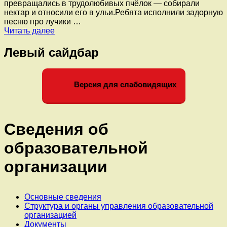
превращались в трудолюбивых пчёлок — собирали
нектар и относили его в ульи.Ребята исполнили задорную
песню про лучики …
1
Читать далее
июня
в
Левый сайдбар
замечательный
праздник
День
Версия для слабовидящих
защиты
детей
юных
воспитанников
группы
Сведения об
3,
8,
образовательной
12
ждали
организации
весёлые
приключения:
в
гости
Основные сведения
к
Структура и органы управления образовательной
ребятам
организацией
пришёл
Документы