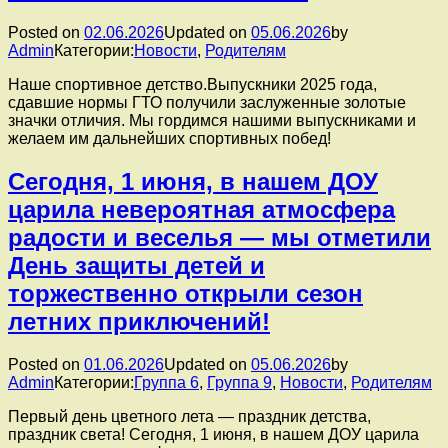
Posted on
02.06.2026
Updated on
05.06.2026
by
Admin
Категории:
Новости
,
Родителям
Наше спортивное детство.Выпускники 2025 года,
сдавшие нормы ГТО получили заслуженные золотые
значки отличия. Мы гордимся нашими выпускниками и
желаем им дальнейших спортивных побед!
Сегодня, 1 июня, в нашем ДОУ
царила невероятная атмосфера
радости и веселья — мы отметили
День защиты детей и
торжественно открыли сезон
летних приключений!
Posted on
01.06.2026
Updated on
05.06.2026
by
Admin
Категории:
Группа 6
,
Группа 9
,
Новости
,
Родителям
Первый день цветного лета — праздник детства,
праздник света! Сегодня, 1 июня, в нашем ДОУ царила