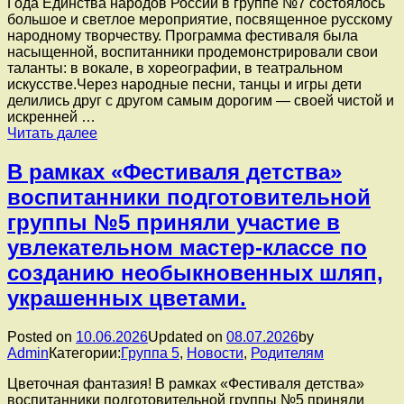
Года Единства народов России в группе №7 состоялось
большое и светлое мероприятие, посвященное русскому
народному творчеству. Программа фестиваля была
насыщенной, воспитанники продемонстрировали свои
таланты: в вокале, в хореографии, в театральном
искусстве.Через народные песни, танцы и игры дети
делились друг с другом самым дорогим — своей чистой и
искренней …
В
Читать далее
рамках
«Фестиваля
В рамках «Фестиваля детства»
детства»
воспитанники подготовительной
и
Года
группы №5 приняли участие в
Единства
увлекательном мастер-классе по
народов
России
созданию необыкновенных шляп,
в
украшенных цветами.
группе
№7
состоялось
Posted on
10.06.2026
Updated on
08.07.2026
by
большое
Admin
Категории:
Группа 5
,
Новости
,
Родителям
и
светлое
Цветочная фантазия! В рамках «Фестиваля детства»
мероприятие,
воспитанники подготовительной группы №5 приняли