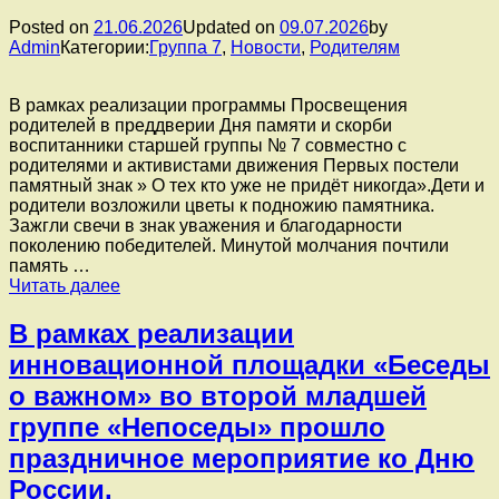
Posted on
21.06.2026
Updated on
09.07.2026
by
Admin
Категории:
Группа 7
,
Новости
,
Родителям
В рамках реализации программы Просвещения
родителей в преддверии Дня памяти и скорби
воспитанники старшей группы № 7 совместно с
родителями и активистами движения Первых постели
памятный знак » О тех кто уже не придёт никогда».Дети и
родители возложили цветы к подножию памятника.
Зажгли свечи в знак уважения и благодарности
поколению победителей. Минутой молчания почтили
память …
В
Читать далее
рамках
реализации
В рамках реализации
программы
инновационной площадки «Беседы
Просвещения
родителей
о важном» во второй младшей
в
группе «Непоседы» прошло
преддверии
Дня
праздничное мероприятие ко Дню
памяти
России.
и