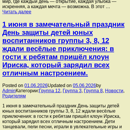
мир, где каждый день — открытие, каждая улыбка —
торжественно
искренняя, а каждая мечта — возможна. В этот …
открыли
Сегодня,
Читать далее
сезон
в
летних
первый
приключений!
1 июня в замечательный праздник
день
День защиты детей юных
лета,
подготовительная
воспитанников группы 3, 8, 12
группа
ждали весёлые приключения: в
«Аленький
цветочек»
гости к ребятам пришёл клоун
отмечает
Ириска, который зарядил всех
особенный
праздник
отличным настроением.
—
День
защиты
Posted on
01.06.2026
Updated on
05.06.2026
by
детей!
Admin
Категории:
Группа 12
,
Группа 3
,
Группа 8
,
Новости
,
Родителям
1 июня в замечательный праздник День защиты детей
юных воспитанников группы 3, 8, 12 ждали весёлые
приключения: в гости к ребятам пришёл клоун Ириска,
который зарядил всех отличным настроением. Дети
танцевали, пели песни, играли в увлекательные игры и