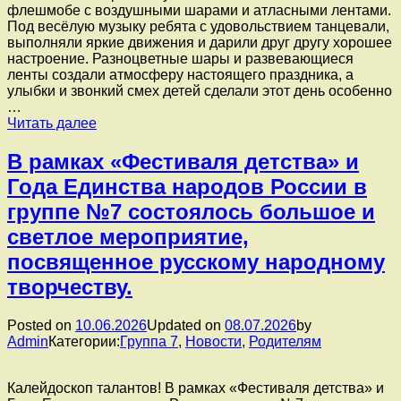
флешмобе с воздушными шарами и атласными лентами.
Под весёлую музыку ребята с удовольствием танцевали,
выполняли яркие движения и дарили друг другу хорошее
настроение. Разноцветные шары и развевающиеся
ленты создали атмосферу настоящего праздника, а
улыбки и звонкий смех детей сделали этот день особенно
…
В
Читать далее
рамках
«Фестиваля
В рамках «Фестиваля детства» и
детства»
Года Единства народов России в
наши
воспитанники
группе №7 состоялось большое и
приняли
светлое мероприятие,
участие
в
посвященное русскому народному
зажигательном
творчеству.
флешмобе
с
воздушными
Posted on
10.06.2026
Updated on
08.07.2026
by
шарами
Admin
Категории:
Группа 7
,
Новости
,
Родителям
и
атласными
лентами.
Калейдоскоп талантов! В рамках «Фестиваля детства» и