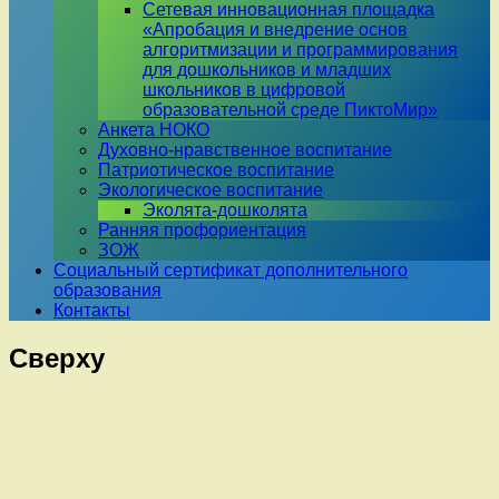
Сетевая инновационная площадка
«Апробация и внедрение основ
алгоритмизации и программирования
для дошкольников и младших
школьников в цифровой
образовательной среде ПиктоМир»
Анкета НОКО
Духовно-нравственное воспитание
Патриотическое воспитание
Экологическое воспитание
Эколята-дошколята
Ранняя профориентация
ЗОЖ
Социальный сертификат дополнительного
образования
Контакты
Сверху