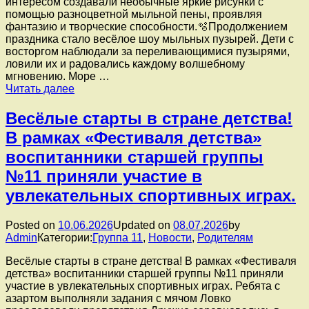
интересом создавали необычные яркие рисунки с
шляп,
помощью разноцветной мыльной пены, проявляя
украшенных
фантазию и творческие способности.🫧Продолжением
цветами.
праздника стало весёлое шоу мыльных пузырей. Дети с
восторгом наблюдали за переливающимися пузырями,
ловили их и радовались каждому волшебному
мгновению. Море …
В
Читать далее
рамках
«Фестиваля
️Весёлые старты в стране детства!
детства»
В рамках «Фестиваля детства»
воспитанники
средней
воспитанники старшей группы
группы
№11 приняли участие в
№1
окунулись
увлекательных спортивных играх.
в
удивительный
мир
Posted on
10.06.2026
Updated on
08.07.2026
by
мыльных
Admin
Категории:
Группа 11
,
Новости
,
Родителям
пузырей.
️Весёлые старты в стране детства! В рамках «Фестиваля
детства» воспитанники старшей группы №11 приняли
участие в увлекательных спортивных играх. ️Ребята с
азартом выполняли задания с мячом Ловко