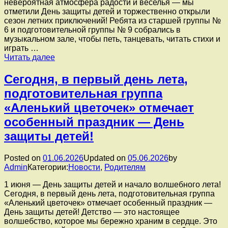
невероятная атмосфера радости и веселья — мы
отметили День защиты детей и торжественно открыли
сезон летних приключений! Ребята из старшей группы №
6 и подготовительной группы № 9 собрались в
музыкальном зале, чтобы петь, танцевать, читать стихи и
играть …
Сегодня,
Читать далее
1
июня,
Сегодня, в первый день лета,
в
подготовительная группа
нашем
ДОУ
«Аленький цветочек» отмечает
царила
особенный праздник — День
невероятная
атмосфера
защиты детей!
радости
и
веселья
Posted on
01.06.2026
Updated on
05.06.2026
by
—
Admin
Категории:
Новости
,
Родителям
мы
1 июня — День защиты детей и начало волшебного лета!
отметили
Сегодня, в первый день лета, подготовительная группа
День
«Аленький цветочек» отмечает особенный праздник —
защиты
День защиты детей! Детство — это настоящее
детей
волшебство, которое мы бережно храним в сердце. Это
и