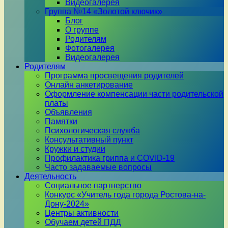
Видеогалерея
Группа №14 «Золотой ключик»
Блог
О группе
Родителям
Фотогалерея
Видеогалерея
Родителям
Программа просвещения родителей
Онлайн анкетирование
Оформление компенсации части родительской
платы
Объявления
Памятки
Психологическая служба
Консультативный пункт
Кружки и студии
Профилактика гриппа и COVID-19
Часто задаваемые вопросы
Деятельность
Социальное партнерство
Конкурс «Учитель года города Ростова-на-
Дону-2024»
Центры активности
Обучаем детей ПДД