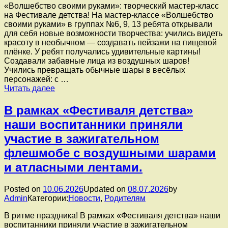
«Волшебство своими руками»: творческий мастер‑класс
«Непоседы»
на Фестивале детства! На мастер‑классе «Волшебство
прошло
своими руками» в группах №6, 9, 13 ребята открывали
праздничное
для себя новые возможности творчества: ️учились видеть
мероприятие
красоту в необычном — создавать пейзажи на пищевой
ко
плёнке. У ребят получались удивительные картины!
Дню
️Создавали забавные лица из воздушных шаров!
России.
Учились превращать обычные шары в весёлых
персонажей: с …
«Волшебство
Читать далее
своими
руками»:
В рамках «Фестиваля детства»
творческий
наши воспитанники приняли
мастер‑класс
на
участие в зажигательном
Фестивале
флешмобе с воздушными шарами
детства!
и атласными лентами.
Posted on
10.06.2026
Updated on
08.07.2026
by
Admin
Категории:
Новости
,
Родителям
В ритме праздника! В рамках «Фестиваля детства» наши
воспитанники приняли участие в зажигательном