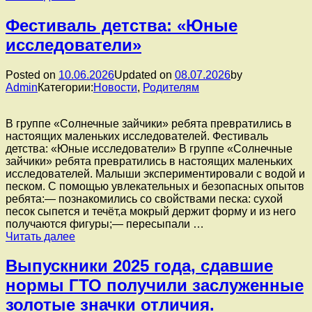
рамках
Фестиваля
Фестиваль детства: «Юные
детства
исследователи»
воспитанники
младшей
группы
Posted on
10.06.2026
Updated on
08.07.2026
by
№2
Admin
Категории:
Новости
,
Родителям
приняли
участие
в
В группе «Солнечные зайчики» ребята превратились в
увлекательном
настоящих маленьких исследователей. Фестиваль
творческом
детства: «Юные исследователи» В группе «Солнечные
мероприятии
зайчики» ребята превратились в настоящих маленьких
—
исследователей. Малыши экспериментировали с водой и
рисовании
песком. С помощью увлекательных и безопасных опытов
цветными
ребята:— познакомились со свойствами песка: сухой
мелками
песок сыпется и течёт,а мокрый держит форму и из него
на
получаются фигуры;— пересыпали …
асфальте.
Фестиваль
Читать далее
детства:
«Юные
Выпускники 2025 года, сдавшие
исследователи»
нормы ГТО получили заслуженные
золотые значки отличия.