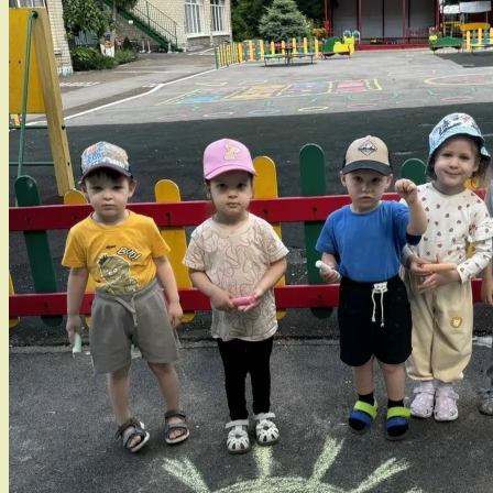
воспитания
«Цена
крошки
Хлеба-
велика!».