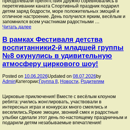
преодолевали препятствия Дружно соревновались в
перетягивании каната ️Спортивный праздник подарил
детям заряд бодрости, море положительных эмоций и
отличное настроение. День получился ярким, весёлым и
запомнился всем участникам радостными …
️Весёлые
Читать далее
старты
в
В рамках Фестиваля детства
стране
воспитанники2-й младшей группы
детства!
В
№8 окунулись в удивительную
рамках
атмосферу циркового шоу!
«Фестиваля
детства»
воспитанники
Posted on
10.06.2026
Updated on
08.07.2026
by
старшей
Admin
Категории:
Группа 8
,
Новости
,
Родителям
группы
№11
приняли
Цирковые приключения! Вместе с весёлым клоуном
участие
ребята: учились жонглировать, участвовали в
в
интересных играх и конкурсах много смеялись и
увлекательных
веселились.Яркие эмоции, звонкий смех и радостные
спортивных
улыбки сделали этот день по-настоящему праздничным и
играх.
подарили детям незабываемые впечатления!