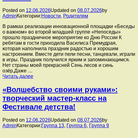
скорби
воспитанники
Posted on
12.06.2026
Updated on
08.07.2026
by
старшей
Admin
Категории:
Новости
,
Родителям
группы
№
В рамках реализации инновационной площадки «Беседы
7
о важном» во второй младшей группе «Непоседы»
совместно
прошло праздничное мероприятие ко Дню России К
с
ребятам в гости приходила Василиса Премудрая,
родителями
которая наполнила праздник радостью и хорошим
и
настроением. Вместе дети пели песни, танцевали, играли
активистами
в игры. Праздник получился ярким и запоминающимся.
движения
Нет страны моей прекрасней Сень лесов и синь
Первых
озёр,Даже …
постели
В
Читать далее
памятный
рамках
знак
реализации
«Волшебство своими руками»:
»
инновационной
О
творческий мастер‑класс на
площадки
тех
«Беседы
Фестивале детства!
кто
о
уже
важном»
не
Posted on
12.06.2026
Updated on
08.07.2026
by
во
придёт
Admin
Категории:
Группа 13
,
Группа 6
,
Группа 9
второй
никогда».
младшей
группе