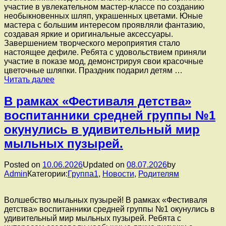
посвященное
участие в увлекательном мастер-классе по созданию
русскому
необыкновенных шляп, украшенных цветами. Юные
народному
мастера с большим интересом проявляли фантазию,
творчеству.
создавая яркие и оригинальные аксессуары.
Завершением творческого мероприятия стало
настоящее дефиле. Ребята с удовольствием приняли
участие в показе мод, демонстрируя свои красочные
цветочные шляпки. ️Праздник подарил детям …
В
Читать далее
рамках
«Фестиваля
В рамках «Фестиваля детства»
детства»
воспитанники средней группы №1
воспитанники
подготовительной
окунулись в удивительный мир
группы
мыльных пузырей.
№5
приняли
участие
Posted on
10.06.2026
Updated on
08.07.2026
by
в
Admin
Категории:
Группа1
,
Новости
,
Родителям
увлекательном
мастер-
классе
Волшебство мыльных пузырей! В рамках «Фестиваля
по
детства» воспитанники средней группы №1 окунулись в
созданию
удивительный мир мыльных пузырей. Ребята с
необыкновенных