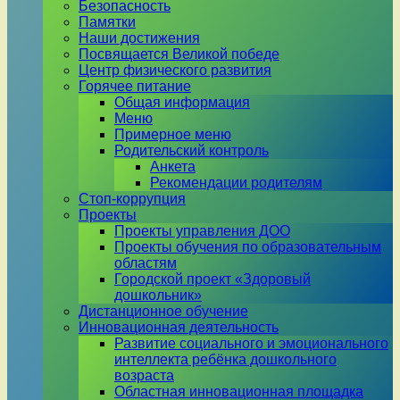
Безопасность
Памятки
Наши достижения
Посвящается Великой победе
Центр физического развития
Горячее питание
Общая информация
Меню
Примерное меню
Родительский контроль
Анкета
Рекомендации родителям
Стоп-коррупция
Проекты
Проекты управления ДОО
Проекты обучения по образовательным
областям
Городской проект «Здоровый
дошкольник»
Дистанционное обучение
Инновационная деятельность
Развитие социального и эмоционального
интеллекта ребёнка дошкольного
возраста
Областная инновационная площадка