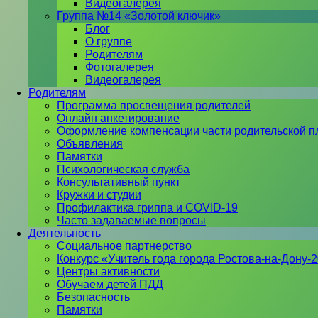
Видеогалерея
Группа №14 «Золотой ключик»
Блог
О группе
Родителям
Фотогалерея
Видеогалерея
Родителям
Программа просвещения родителей
Онлайн анкетирование
Оформление компенсации части родительской п
Объявления
Памятки
Психологическая служба
Консультативный пункт
Кружки и студии
Профилактика гриппа и COVID-19
Часто задаваемые вопросы
Деятельность
Социальное партнерство
Конкурс «Учитель года города Ростова-на-Дону-
Центры активности
Обучаем детей ПДД
Безопасность
Памятки