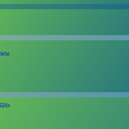
латы
2024»