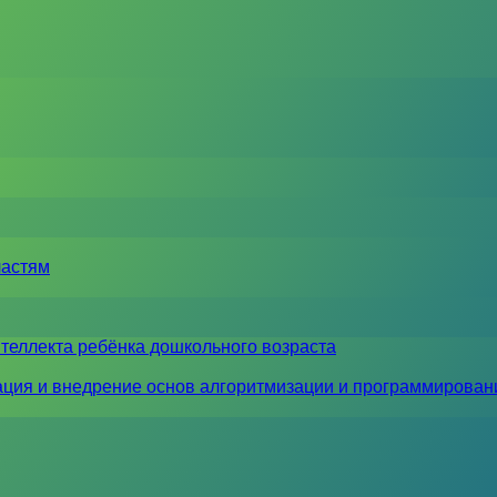
ластям
теллекта ребёнка дошкольного возраста
ция и внедрение основ алгоритмизации и программирован