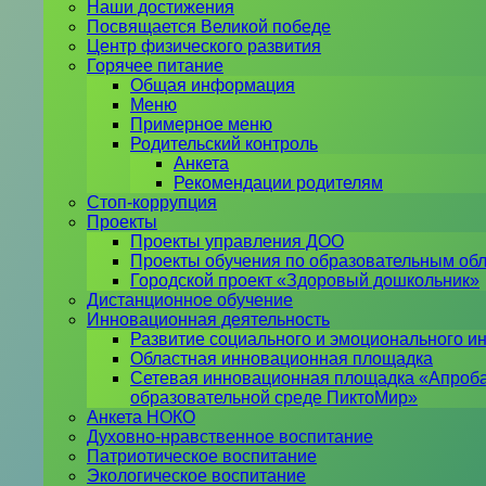
Наши достижения
Посвящается Великой победе
Центр физического развития
Горячее питание
Общая информация
Меню
Примерное меню
Родительский контроль
Анкета
Рекомендации родителям
Стоп-коррупция
Проекты
Проекты управления ДОО
Проекты обучения по образовательным об
Городской проект «Здоровый дошкольник»
Дистанционное обучение
Инновационная деятельность
Развитие социального и эмоционального ин
Областная инновационная площадка
Сетевая инновационная площадка «Апроба
образовательной среде ПиктоМир»
Анкета НОКО
Духовно-нравственное воспитание
Патриотическое воспитание
Экологическое воспитание