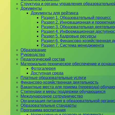
Структура и органы управления образовательно
Документы
Документы для рейтинга
Раздел 1. Образовательный процесс
Раздел 2. Инновационная и проектная
Раздел 3. Образовательная деятельн
Раздел 4. Информационная доступнос
Раздел 5. Кадровые ресурсы
Раздел 6. Финансово-хозяйственная д
Раздел 7. Система менеджмента
Образование
Руководство
Педагогический состав
Материально-техническое обеспечение и оснаще
Фотогалерея
Доступная среда
Платные образовательные услуги
Финансово-хозяйственная деятельность
Вакантные места для приема (перевода) обуча
Стипендии и меры поддержки обучающихся
Международное сотрудничество
Организация питания в образовательной органи
Образовательные стандарты
Программа воспитания
Нормативные и правовые документы