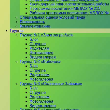
Календарный план воспитательной работы
Программа воспитания МБДОУ № 215
Рабочая программа воспитания МБДОУ № 
Специальная оценка условий труда
Безопасность
Комплектование
Группы
Группа №1 «Золотая рыбка»
Блог
О группе
Родителям
Фотогалерея
Видеогалерея
Группа №2 «Бабочки»
Блог
О группе
Родителям
Фотогалерея
Группа №3 «Солнечные Зайчики»
Блог
О группе
Родителям
Фотогалерея
Видеогалерея