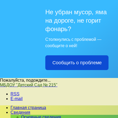
Не убран мусор, яма
на дороге, не горит
фонарь?
Столкнулись с проблемой —
сообщите о ней!
Сообщить о проблеме
Пожалуйста, подождите...
Перейти
МБДОУ "Детский Сад № 215"
к
RSS
содержимому
E-mail
Главная страница
Сведения
Основные сведения