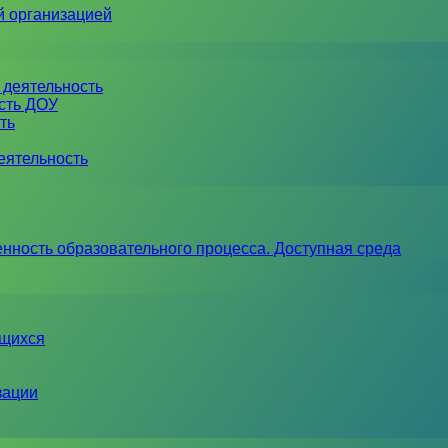
й организацией
 деятельность
ость ДОУ
ть
еятельность
нность образовательного процесса. Доступная среда
ющихся
зации