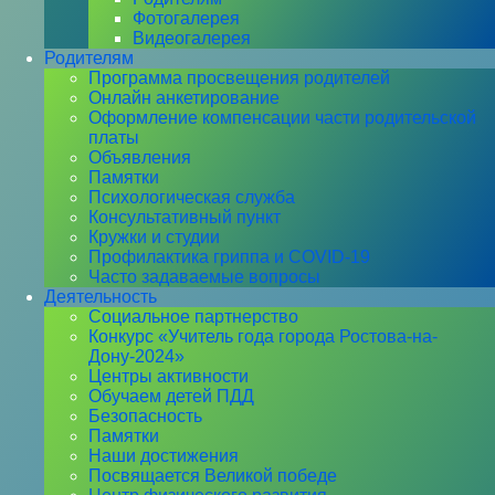
Фотогалерея
Видеогалерея
Родителям
Программа просвещения родителей
Онлайн анкетирование
Оформление компенсации части родительской
платы
Объявления
Памятки
Психологическая служба
Консультативный пункт
Кружки и студии
Профилактика гриппа и COVID-19
Часто задаваемые вопросы
Деятельность
Социальное партнерство
Конкурс «Учитель года города Ростова-на-
Дону-2024»
Центры активности
Обучаем детей ПДД
Безопасность
Памятки
Наши достижения
Посвящается Великой победе