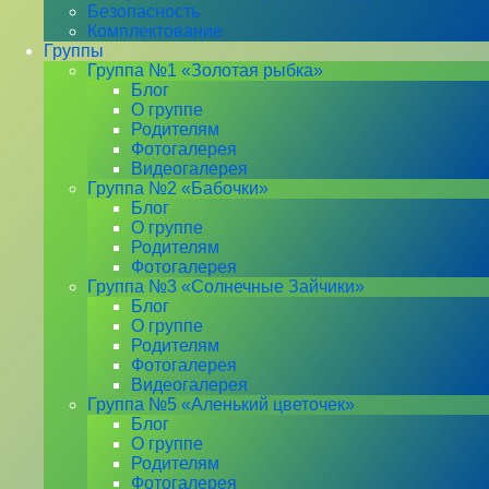
Безопасность
Комплектование
Группы
Группа №1 «Золотая рыбка»
Блог
О группе
Родителям
Фотогалерея
Видеогалерея
Группа №2 «Бабочки»
Блог
О группе
Родителям
Фотогалерея
Группа №3 «Солнечные Зайчики»
Блог
О группе
Родителям
Фотогалерея
Видеогалерея
Группа №5 «Аленький цветочек»
Блог
О группе
Родителям
Фотогалерея