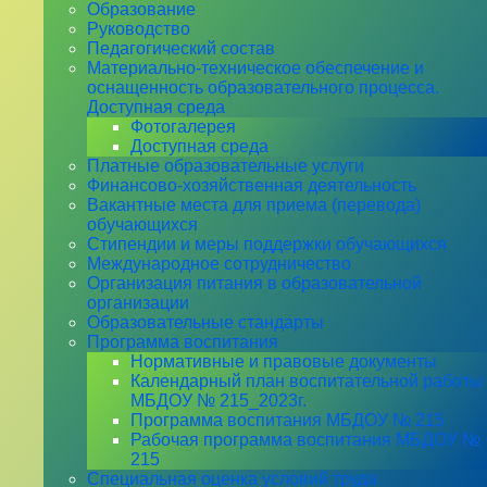
Образование
Руководство
Педагогический состав
Материально-техническое обеспечение и
оснащенность образовательного процесса.
Доступная среда
Фотогалерея
Доступная среда
Платные образовательные услуги
Финансово-хозяйственная деятельность
Вакантные места для приема (перевода)
обучающихся
Стипендии и меры поддержки обучающихся
Международное сотрудничество
Организация питания в образовательной
организации
Образовательные стандарты
Программа воспитания
Нормативные и правовые документы
Календарный план воспитательной работы
МБДОУ № 215_2023г.
Программа воспитания МБДОУ № 215
Рабочая программа воспитания МБДОУ №
215
Специальная оценка условий труда