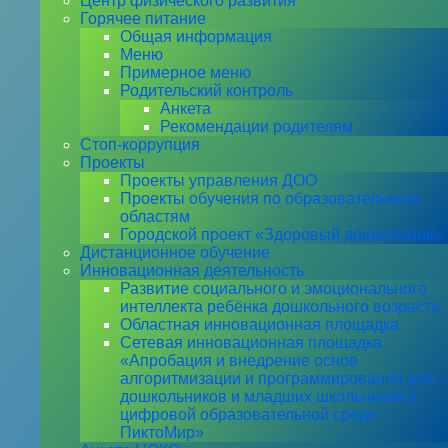
Центр физического развития
Горячее питание
Общая информация
Меню
Примерное меню
Родительский контроль
Анкета
Рекомендации родителям
Стоп-коррупция
Проекты
Проекты управления ДОО
Проекты обучения по образовательным
областям
Городской проект «Здоровый дошкольник»
Дистанционное обучение
Инновационная деятельность
Развитие социального и эмоционального
интеллекта ребёнка дошкольного возраста
Областная инновационная площадка
Сетевая инновационная площадка
«Апробация и внедрение основ
алгоритмизации и программирования для
дошкольников и младших школьников в
цифровой образовательной среде
ПиктоМир»