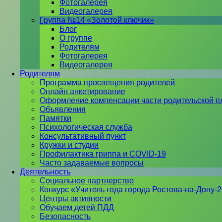
Фотогалерея
Видеогалерея
Группа №14 «Золотой ключик»
Блог
О группе
Родителям
Фотогалерея
Видеогалерея
Родителям
Программа просвещения родителей
Онлайн анкетирование
Оформление компенсации части родительской п
Объявления
Памятки
Психологическая служба
Консультативный пункт
Кружки и студии
Профилактика гриппа и COVID-19
Часто задаваемые вопросы
Деятельность
Социальное партнерство
Конкурс «Учитель года города Ростова-на-Дону-
Центры активности
Обучаем детей ПДД
Безопасность