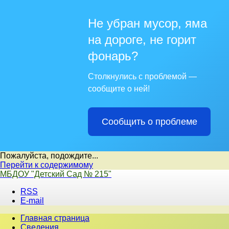
Не убран мусор, яма
на дороге, не горит
фонарь?
Столкнулись с проблемой —
сообщите о ней!
Сообщить о проблеме
Пожалуйста, подождите...
Перейти к содержимому
МБДОУ "Детский Сад № 215"
RSS
E-mail
Главная страница
Сведения