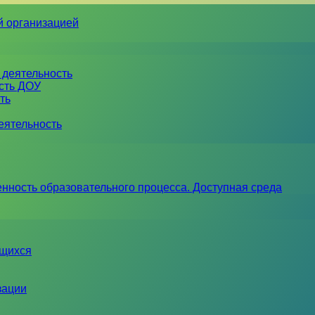
й организацией
 деятельность
ость ДОУ
ть
еятельность
нность образовательного процесса. Доступная среда
ющихся
зации