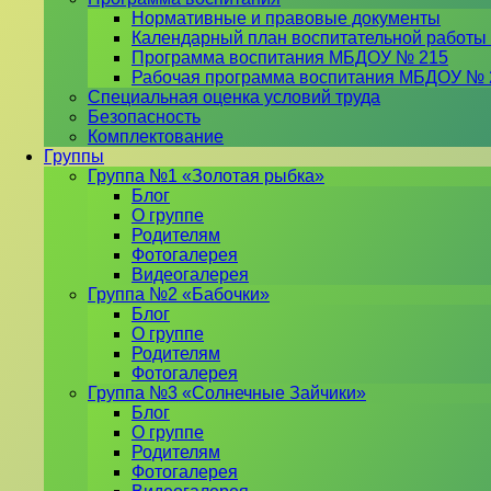
Нормативные и правовые документы
Календарный план воспитательной работы
Программа воспитания МБДОУ № 215
Рабочая программа воспитания МБДОУ № 
Специальная оценка условий труда
Безопасность
Комплектование
Группы
Группа №1 «Золотая рыбка»
Блог
О группе
Родителям
Фотогалерея
Видеогалерея
Группа №2 «Бабочки»
Блог
О группе
Родителям
Фотогалерея
Группа №3 «Солнечные Зайчики»
Блог
О группе
Родителям
Фотогалерея