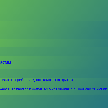
ластям
теллекта ребёнка дошкольного возраста
ция и внедрение основ алгоритмизации и программирован