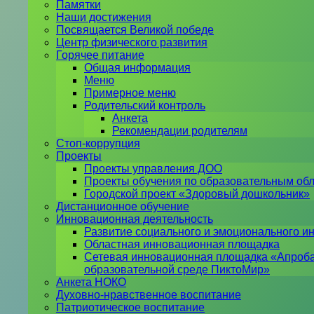
Памятки
Наши достижения
Посвящается Великой победе
Центр физического развития
Горячее питание
Общая информация
Меню
Примерное меню
Родительский контроль
Анкета
Рекомендации родителям
Стоп-коррупция
Проекты
Проекты управления ДОО
Проекты обучения по образовательным об
Городской проект «Здоровый дошкольник»
Дистанционное обучение
Инновационная деятельность
Развитие социального и эмоционального ин
Областная инновационная площадка
Сетевая инновационная площадка «Апроба
образовательной среде ПиктоМир»
Анкета НОКО
Духовно-нравственное воспитание
Патриотическое воспитание