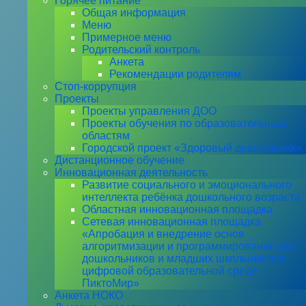
Горячее питание
Общая информация
Меню
Примерное меню
Родительский контроль
Анкета
Рекомендации родителям
Стоп-коррупция
Проекты
Проекты управления ДОО
Проекты обучения по образовательным
областям
Городской проект «Здоровый дошкольник»
Дистанционное обучение
Инновационная деятельность
Развитие социального и эмоционального
интеллекта ребёнка дошкольного возраста
Областная инновационная площадка
Сетевая инновационная площадка
«Апробация и внедрение основ
алгоритмизации и программирования для
дошкольников и младших школьников в
цифровой образовательной среде
ПиктоМир»
Анкета НОКО