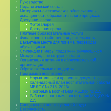
Руководство
Педагогический состав
Материально-техническое обеспечение и
оснащенность образовательного процесса.
Доступная среда
Фотогалерея
Доступная среда
Платные образовательные услуги
Финансово-хозяйственная деятельность
Вакантные места для приема (перевода)
обучающихся
Стипендии и меры поддержки обучающихся
Международное сотрудничество
Организация питания в образовательной
организации
Образовательные стандарты
Программа воспитания
Нормативные и правовые документы
Календарный план воспитательной работы
МБДОУ № 215_2023г.
Программа воспитания МБДОУ № 215
Рабочая программа воспитания МБДОУ №
215
Специальная оценка условий труда
Безопасность