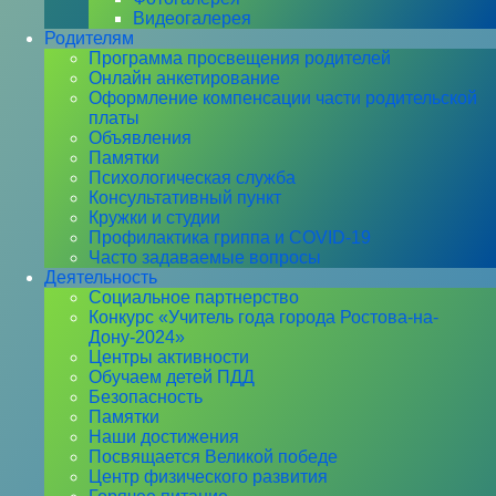
Видеогалерея
Родителям
Программа просвещения родителей
Онлайн анкетирование
Оформление компенсации части родительской
платы
Объявления
Памятки
Психологическая служба
Консультативный пункт
Кружки и студии
Профилактика гриппа и COVID-19
Часто задаваемые вопросы
Деятельность
Социальное партнерство
Конкурс «Учитель года города Ростова-на-
Дону-2024»
Центры активности
Обучаем детей ПДД
Безопасность
Памятки
Наши достижения
Посвящается Великой победе
Центр физического развития