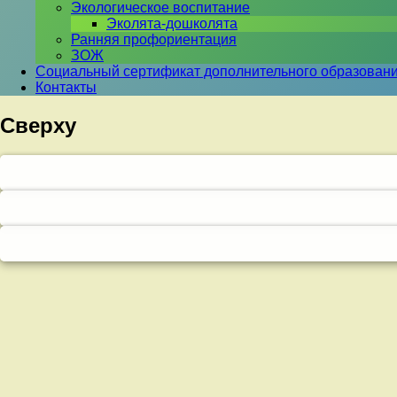
Экологическое воспитание
Эколята-дошколята
Ранняя профориентация
ЗОЖ
Социальный сертификат дополнительного образован
Контакты
Сверху