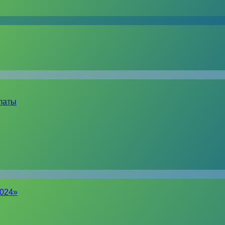
латы
2024»