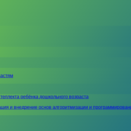
ластям
теллекта ребёнка дошкольного возраста
ция и внедрение основ алгоритмизации и программирован