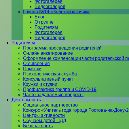
Фотогалерея
Видеогалерея
Группа №14 «Золотой ключик»
Блог
О группе
Родителям
Фотогалерея
Видеогалерея
Родителям
Программа просвещения родителей
Онлайн анкетирование
Оформление компенсации части родительской п
Объявления
Памятки
Психологическая служба
Консультативный пункт
Кружки и студии
Профилактика гриппа и COVID-19
Часто задаваемые вопросы
Деятельность
Социальное партнерство
Конкурс «Учитель года города Ростова-на-Дону-
Центры активности
Обучаем детей ПДД
Безопасность