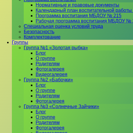
Нормативные и правовые документы
Календарный план воспитательной работы
Программа воспитания МБДОУ № 215
Рабочая программа воспитания МБДОУ № 
Специальная оценка условий труда
Безопасность
Комплектование
Группы
Группа №1 «Золотая рыбка»
Блог
О группе
Родителям
Фотогалерея
Видеогалерея
Группа №2 «Бабочки»
Блог
О группе
Родителям
Фотогалерея
Группа №3 «Солнечные Зайчики»
Блог
О группе
Родителям
Фотогалерея