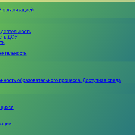
й организацией
 деятельность
ость ДОУ
ть
еятельность
нность образовательного процесса. Доступная среда
ющихся
зации