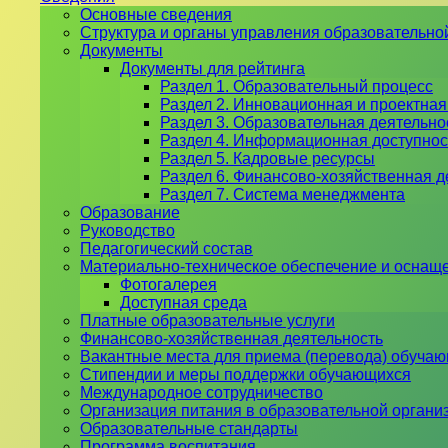
Основные сведения
Структура и органы управления образовательно
Документы
Документы для рейтинга
Раздел 1. Образовательный процесс
Раздел 2. Инновационная и проектная
Раздел 3. Образовательная деятельн
Раздел 4. Информационная доступнос
Раздел 5. Кадровые ресурсы
Раздел 6. Финансово-хозяйственная д
Раздел 7. Система менеджмента
Образование
Руководство
Педагогический состав
Материально-техническое обеспечение и оснаще
Фотогалерея
Доступная среда
Платные образовательные услуги
Финансово-хозяйственная деятельность
Вакантные места для приема (перевода) обуча
Стипендии и меры поддержки обучающихся
Международное сотрудничество
Организация питания в образовательной органи
Образовательные стандарты
Программа воспитания