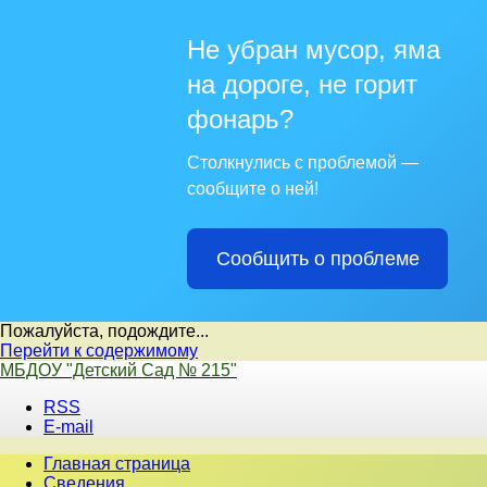
Не убран мусор, яма
на дороге, не горит
фонарь?
Столкнулись с проблемой —
сообщите о ней!
Сообщить о проблеме
Пожалуйста, подождите...
Перейти к содержимому
МБДОУ "Детский Сад № 215"
RSS
E-mail
Главная страница
Сведения