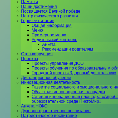
Памятки
Наши достижения
Посвящается Великой победе
Центр физического развития
Горячее питание
Общая информация
Меню
Примерное меню
Родительский контроль
Анкета
Рекомендации родителям
Стоп-коррупция
Проекты
Проекты управления ДОО
Проекты обучения по образовательным об
Городской проект «Здоровый дошкольник»
Дистанционное обучение
Инновационная деятельность
Развитие социального и эмоционального ин
Областная инновационная площадка
Сетевая инновационная площадка «Апроба
образовательной среде ПиктоМир»
Анкета НОКО
Духовно-нравственное воспитание
Патриотическое воспитание