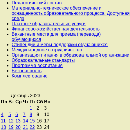
Педагогический состав
Материально-техническое обеспечение и
оснащенность образовательного процесса. Доступная
среда
Платные образовательные услуги
Финансово-хозяйственная деятельность
Вакантные места для приема (перевода)
обучающихся
Стипендии и меры поддержки обучающихся
Международное сотрудничество
Организация питания в образовательной организации
Образовательные стандарты
Программа воспитания
Безопасность
Комплектование
Декабрь 2023
Пн
Вт
Ср
Чт
Пт
Сб
Вс
1
2
3
4
5
6
7
8
9
10
11
12
13
14
15
16
17
18
19
20
21
22
23
24