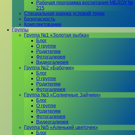
Рабочая программа воспитания МБДОУ №
215
Специальная оценка условий труда
Безопасность
Комплектование
Группы
Группа №1 «Золотая рыбка»
Блог
О группе
Родителям
Фотогалерея
Видеогалерея
Группа №2 «Бабочки»
Блог
О группе
Родителям
Фотогалерея
Группа №3 «Солнечные Зайчики»
Блог
О группе
Родителям
Фотогалерея
Видеогалерея
Группа №5 «Аленький цветочек»
Блог