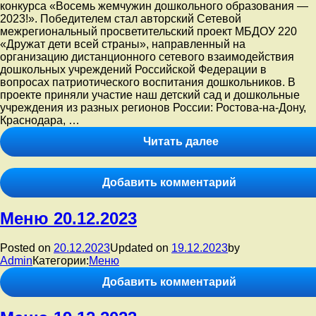
конкурса «Восемь жемчужин дошкольного образования —
2023!». Победителем стал авторский Сетевой
межрегиональный просветительский проект МБДОУ 220
«Дружат дети всей страны», направленный на
организацию дистанционного сетевого взаимодействия
дошкольных учреждений Российской Федерации в
вопросах патриотического воспитания дошкольников. В
проекте приняли участие наш детский сад и дошкольные
учреждения из разных регионов России: Ростова-на-Дону,
Краснодара, …
Подведены
Читать далее
итоги
Федерального
научно-
к
Добавить комментарий
общественного
записи
конкурса
Подведены
Меню 20.12.2023
«Восемь
итоги
жемчужин
Федеральног
дошкольного
научно-
Posted on
20.12.2023
Updated on
19.12.2023
by
образования
общественно
Admin
Категории:
Меню
—
конкурса
2023!».
к
Добавить комментарий
«Восемь
записи
жемчужин
Меню
дошкольного