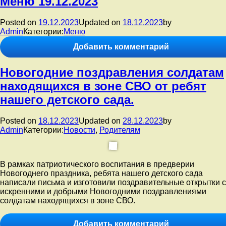
Меню 19.12.2023
20.12.2023
образования
—
2023!».
Posted on
19.12.2023
Updated on
18.12.2023
by
Admin
Категории:
Меню
к
Добавить комментарий
записи
Меню
Новогодние поздравления солдатам
19.12.2023
находящихся в зоне СВО от ребят
нашего детского сада.
Posted on
18.12.2023
Updated on
28.12.2023
by
Admin
Категории:
Новости
,
Родителям
В рамках патриотического воспитания в предверии
Новогоднего праздника, ребята нашего детского сада
написали письма и изготовили поздравительные открытки с
искренними и добрыми Новогодними поздравлениями
солдатам находящихся в зоне СВО.
к
Добавить комментарий