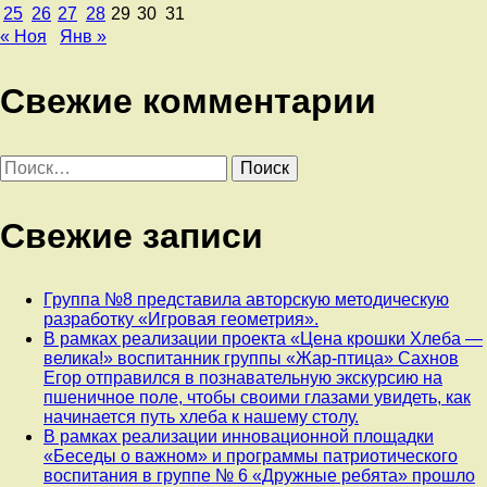
25
26
27
28
29
30
31
« Ноя
Янв »
Свежие комментарии
Найти:
Свежие записи
Группа №8 представила авторскую методическую
разработку «Игровая геометрия».
В рамках реализации проекта «Цена крошки Хлеба —
велика!» воспитанник группы «Жар-птица» Сахнов
Егор отправился в познавательную экскурсию на
пшеничное поле, чтобы своими глазами увидеть, как
начинается путь хлеба к нашему столу.
В рамках реализации инновационной площадки
«Беседы о важном» и программы патриотического
воспитания в группе № 6 «Дружные ребята» прошло