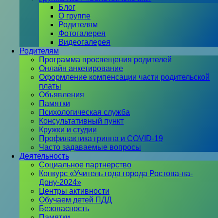
Блог
О группе
Родителям
Фотогалерея
Видеогалерея
Родителям
Программа просвещения родителей
Онлайн анкетирование
Оформление компенсации части родительской
платы
Объявления
Памятки
Психологическая служба
Консультативный пункт
Кружки и студии
Профилактика гриппа и COVID-19
Часто задаваемые вопросы
Деятельность
Социальное партнерство
Конкурс «Учитель года города Ростова-на-
Дону-2024»
Центры активности
Обучаем детей ПДД
Безопасность
Памятки