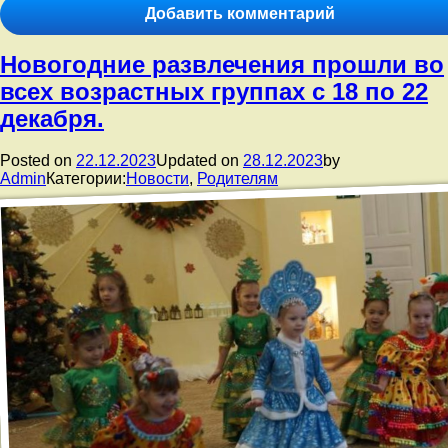
к
Добавить комментарий
записи
Меню
Новогодние развлечения прошли во
25.12.2023
всех возрастных группах с 18 по 22
декабря.
Posted on
22.12.2023
Updated on
28.12.2023
by
Admin
Категории:
Новости
,
Родителям