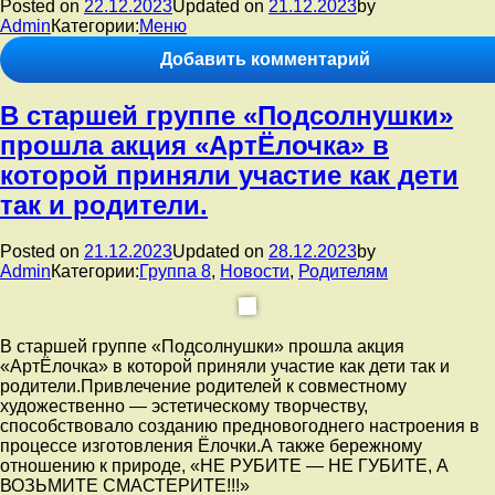
месяцев
Posted on
22.12.2023
Updated on
21.12.2023
by
—
Admin
Категории:
Меню
Новогодняя
к
Добавить комментарий
постановка.
записи
Меню
В старшей группе «Подсолнушки»
22.12.2023
прошла акция «АртЁлочка» в
которой приняли участие как дети
так и родители.
Posted on
21.12.2023
Updated on
28.12.2023
by
Admin
Категории:
Группа 8
,
Новости
,
Родителям
В старшей группе «Подсолнушки» прошла акция
«АртЁлочка» в которой приняли участие как дети так и
родители.Привлечение родителей к совместному
художественно — эстетическому творчеству,
способствовало созданию предновогоднего настроения в
процессе изготовления Ёлочки.А также бережному
отношению к природе, «НЕ РУБИТЕ — НЕ ГУБИТЕ, А
ВОЗЬМИТЕ СМАСТЕРИТЕ!!!»