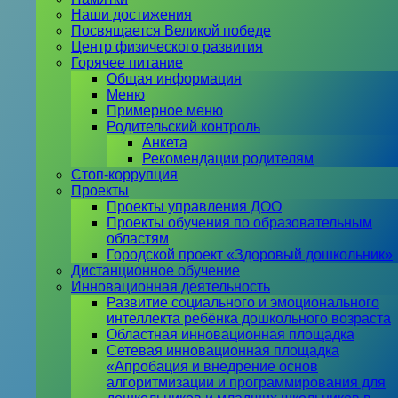
Наши достижения
Посвящается Великой победе
Центр физического развития
Горячее питание
Общая информация
Меню
Примерное меню
Родительский контроль
Анкета
Рекомендации родителям
Стоп-коррупция
Проекты
Проекты управления ДОО
Проекты обучения по образовательным
областям
Городской проект «Здоровый дошкольник»
Дистанционное обучение
Инновационная деятельность
Развитие социального и эмоционального
интеллекта ребёнка дошкольного возраста
Областная инновационная площадка
Сетевая инновационная площадка
«Апробация и внедрение основ
алгоритмизации и программирования для