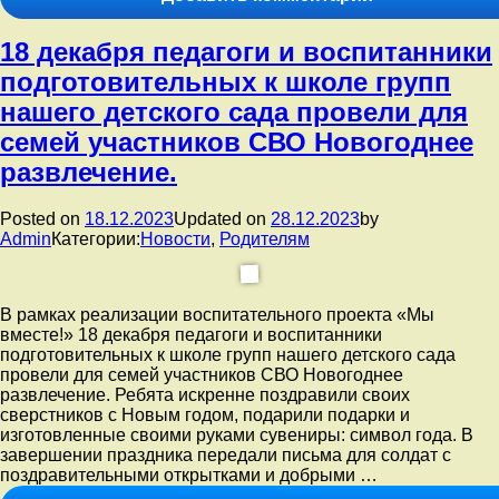
записи
Новогодние
18 декабря педагоги и воспитанники
поздравлени
солдатам
подготовительных к школе групп
находящихся
нашего детского сада провели для
в
зоне
семей участников СВО Новогоднее
СВО
развлечение.
от
ребят
нашего
Posted on
18.12.2023
Updated on
28.12.2023
by
детского
Admin
Категории:
Новости
,
Родителям
сада.
В рамках реализации воспитательного проекта «Мы
вместе!» 18 декабря педагоги и воспитанники
подготовительных к школе групп нашего детского сада
провели для семей участников СВО Новогоднее
развлечение. Ребята искренне поздравили своих
сверстников с Новым годом, подарили подарки и
изготовленные своими руками сувениры: символ года. В
завершении праздника передали письма для солдат с
поздравительными открытками и добрыми …