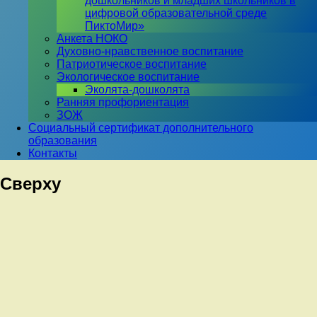
дошкольников и младших школьников в
цифровой образовательной среде
ПиктоМир»
Анкета НОКО
Духовно-нравственное воспитание
Патриотическое воспитание
Экологическое воспитание
Эколята-дошколята
Ранняя профориентация
ЗОЖ
Социальный сертификат дополнительного
образования
Контакты
Сверху