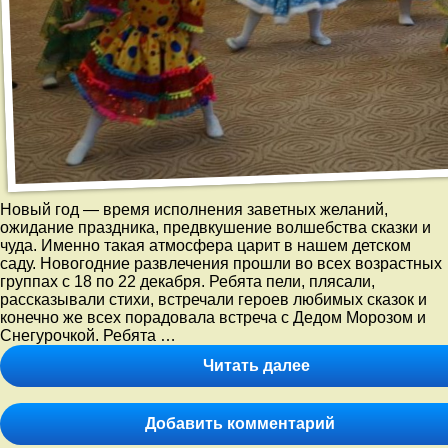
Новый год — время исполнения заветных желаний,
ожидание праздника, предвкушение волшебства сказки и
чуда. Именно такая атмосфера царит в нашем детском
саду. Новогодние развлечения прошли во всех возрастных
группах с 18 по 22 декабря. Ребята пели, плясали,
рассказывали стихи, встречали героев любимых сказок и
конечно же всех порадовала встреча с Дедом Морозом и
Снегурочкой. Ребята …
Новогодние
Читать далее
развлечения
прошли
во
к
Добавить комментарий
всех
записи