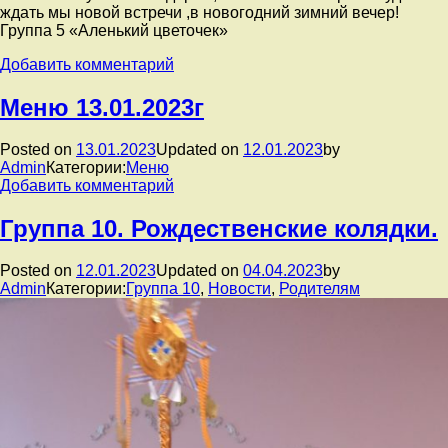
ждать мы новой встречи ,в новогодний зимний вечер!
Группа 5 «Аленький цветочек»
к
Добавить комментарий
записи
Группа
Меню 13.01.2023г
5.
Тематический
Posted on
13.01.2023
Updated on
12.01.2023
by
день
Admin
Категории:
Меню
:»Новогодняя
к
Добавить комментарий
ёлочка,
записи
до
Меню
Группа 10. Рождественские колядки.
свидания!»
13.01.2023г
Posted on
12.01.2023
Updated on
04.04.2023
by
Admin
Категории:
Группа 10
,
Новости
,
Родителям