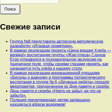
Свежие записи
Группа №8 представила авторскую методическую
разработку «Игровая геометрия».
В рамках реализации проекта «Цена крошки Хлеба —
велика!» воспитанник группы «Жар-птица» Сахнов
Егор отправился в познавательную экскурсию на
пшеничное поле, чтобы своими глазами увидеть, как
начинается путь хлеба к нашему столу.
В рамках реализации инновационной площадки
«Беседы о важном» и программы патриотического
воспитания в группе № 6 «Дружные ребята» прошло
мероприятие, приуроченное ко Дню памяти и скорби.
День памяти и скорби «Никто не забыт, ни что не
забыто».
Полиция предупреждает-детям запрещено
находиться вблизи водоемов!