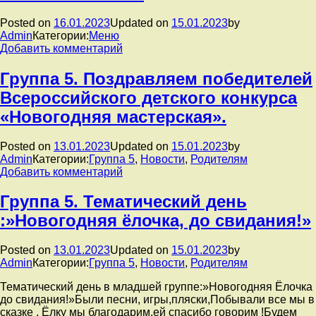
17.01.2023г
гости «.
Posted on
16.01.2023
Updated on
15.01.2023
by
Admin
Категории:
Меню
к
Добавить комментарий
записи
Меню
Группа 5. Поздравляем победителей
16.01.2023г
Всероссийского детского конкурса
«Новогодняя мастерская».
Posted on
13.01.2023
Updated on
15.01.2023
by
Admin
Категории:
Группа 5
,
Новости
,
Родителям
к
Добавить комментарий
записи
Группа
Группа 5. Тематический день
5.
:»Новогодняя ёлочка, до свидания!»
Поздравляем
победителей
Всероссийского
Posted on
13.01.2023
Updated on
15.01.2023
by
детского
Admin
Категории:
Группа 5
,
Новости
,
Родителям
конкурса
«Новогодняя
Тематический день в младшей группе:»Новогодняя Ёлочка
мастерская».
до свидания!»Были песни, игры,пляски,Побывали все мы в
сказке . Ёлку мы благодарим,ей спасибо говорим !Будем