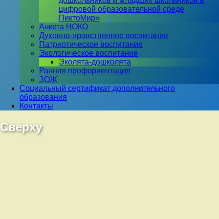
дошкольников и младших школьников в
цифровой образовательной среде
ПиктоМир»
Анкета НОКО
Духовно-нравственное воспитание
Патриотическое воспитание
Экологическое воспитание
Эколята-дошколята
Ранняя профориентация
ЗОЖ
Социальный сертификат дополнительного
образования
Контакты
Сверху