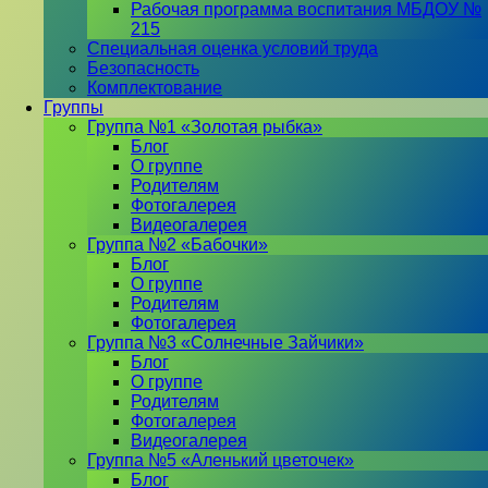
Рабочая программа воспитания МБДОУ №
215
Специальная оценка условий труда
Безопасность
Комплектование
Группы
Группа №1 «Золотая рыбка»
Блог
О группе
Родителям
Фотогалерея
Видеогалерея
Группа №2 «Бабочки»
Блог
О группе
Родителям
Фотогалерея
Группа №3 «Солнечные Зайчики»
Блог
О группе
Родителям
Фотогалерея
Видеогалерея
Группа №5 «Аленький цветочек»
Блог