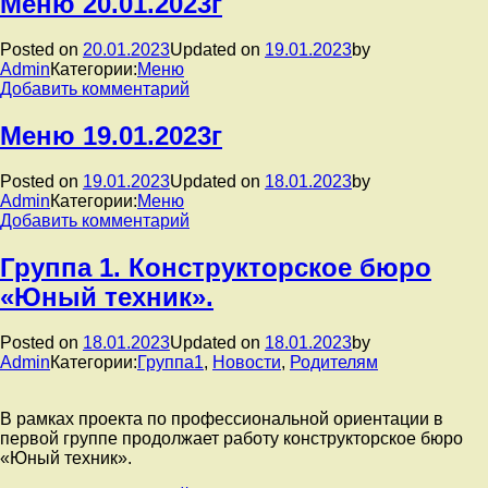
Меню 20.01.2023г
Праздник
Крещение
Posted on
20.01.2023
Updated on
19.01.2023
by
господня.
Admin
Категории:
Меню
к
Добавить комментарий
записи
Меню
Меню 19.01.2023г
20.01.2023г
Posted on
19.01.2023
Updated on
18.01.2023
by
Admin
Категории:
Меню
к
Добавить комментарий
записи
Меню
Группа 1. Конструкторское бюро
19.01.2023г
«Юный техник».
Posted on
18.01.2023
Updated on
18.01.2023
by
Admin
Категории:
Группа1
,
Новости
,
Родителям
В рамках проекта по профессиональной ориентации в
первой группе продолжает работу конструкторское бюро
«Юный техник».