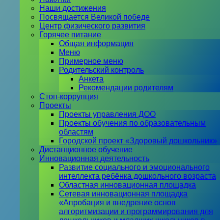
Наши достижения
Посвящается Великой победе
Центр физического развития
Горячее питание
Общая информация
Меню
Примерное меню
Родительский контроль
Анкета
Рекомендации родителям
Стоп-коррупция
Проекты
Проекты управления ДОО
Проекты обучения по образовательным
областям
Городской проект «Здоровый дошкольник»
Дистанционное обучение
Инновационная деятельность
Развитие социального и эмоционального
интеллекта ребёнка дошкольного возраста
Областная инновационная площадка
Сетевая инновационная площадка
«Апробация и внедрение основ
алгоритмизации и программирования для