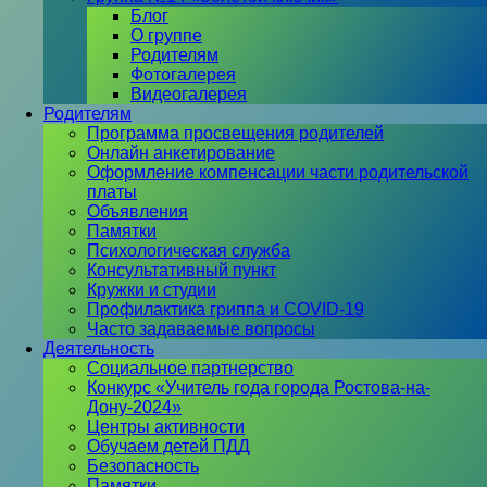
Блог
О группе
Родителям
Фотогалерея
Видеогалерея
Родителям
Программа просвещения родителей
Онлайн анкетирование
Оформление компенсации части родительской
платы
Объявления
Памятки
Психологическая служба
Консультативный пункт
Кружки и студии
Профилактика гриппа и COVID-19
Часто задаваемые вопросы
Деятельность
Социальное партнерство
Конкурс «Учитель года города Ростова-на-
Дону-2024»
Центры активности
Обучаем детей ПДД
Безопасность
Памятки