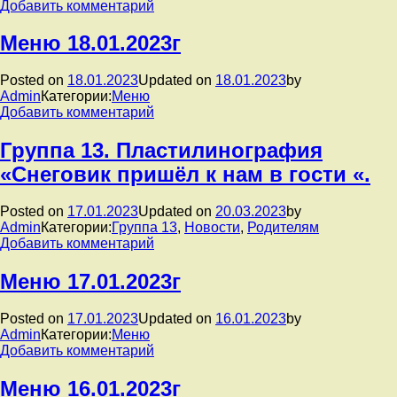
к
Добавить комментарий
записи
Группа
Меню 18.01.2023г
1.
Конструкторское
Posted on
18.01.2023
Updated on
18.01.2023
by
бюро
Admin
Категории:
Меню
«Юный
к
Добавить комментарий
техник».
записи
Меню
Группа 13. Пластилинография
18.01.2023г
«Снеговик пришёл к нам в гости «.
Posted on
17.01.2023
Updated on
20.03.2023
by
Admin
Категории:
Группа 13
,
Новости
,
Родителям
к
Добавить комментарий
записи
Группа
Меню 17.01.2023г
13.
Пластилинография
Posted on
17.01.2023
Updated on
16.01.2023
by
«Снеговик
Admin
Категории:
Меню
пришёл
к
Добавить комментарий
к
записи
нам
Меню
Меню 16.01.2023г
в