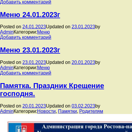
к
Добавить комментарий
записи
Меню
Меню 24.01.2023г
25.01.2023г
Posted on
24.01.2023
Updated on
23.01.2023
by
Admin
Категории:
Меню
к
Добавить комментарий
записи
Меню
Меню 23.01.2023г
24.01.2023г
Posted on
23.01.2023
Updated on
20.01.2023
by
Admin
Категории:
Меню
к
Добавить комментарий
записи
Меню
Памятка. Праздник Крещение
23.01.2023г
господня.
Posted on
20.01.2023
Updated on
03.02.2023
by
Admin
Категории:
Новости
,
Памятки
,
Родителям