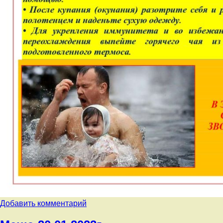
к
Добавить комментарий
записи
Памятка.