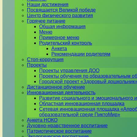
Наши достижения
Посвящается Великой победе
Центр физического развития
Горячее питание
Общая информация
Меню
Примерное меню
Родительский контроль
Анкета
Рекомендации родителям
Стоп-коррупция
Проекты
Проекты управления ДОО
Проекты обучения по образовательным о
Городской проект «Здоровый дошкольник
Дистанционное обучение
Инновационная деятельность
Развитие социального и эмоционального и
Областная инновационная площадка
Сетевая инновационная площадка «Апроб
образовательной среде ПиктоМир»
Анкета НОКО
Духовно-нравственное воспитание
Патриотическое воспитание
Экологическое воспитание