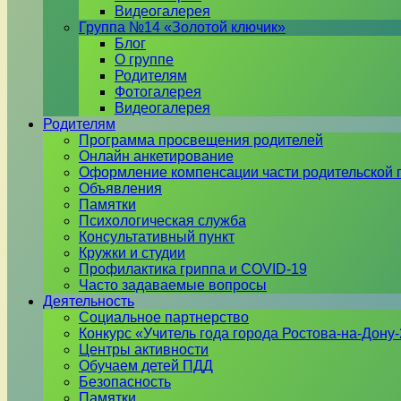
Видеогалерея
Группа №14 «Золотой ключик»
Блог
О группе
Родителям
Фотогалерея
Видеогалерея
Родителям
Программа просвещения родителей
Онлайн анкетирование
Оформление компенсации части родительской 
Объявления
Памятки
Психологическая служба
Консультативный пункт
Кружки и студии
Профилактика гриппа и COVID-19
Часто задаваемые вопросы
Деятельность
Социальное партнерство
Конкурс «Учитель года города Ростова-на-Дону
Центры активности
Обучаем детей ПДД
Безопасность
Памятки