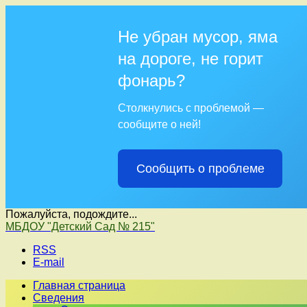
Не убран мусор, яма
на дороге, не горит
фонарь?
Столкнулись с проблемой —
сообщите о ней!
Сообщить о проблеме
Пожалуйста, подождите...
Перейти
МБДОУ "Детский Сад № 215"
к
RSS
содержимому
E-mail
Главная страница
Сведения