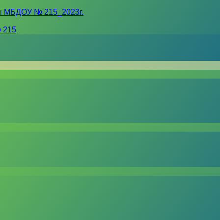
ы МБДОУ № 215_2023г.
 215