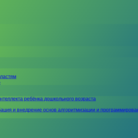
бластям
»
нтеллекта ребёнка дошкольного возраста
ация и внедрение основ алгоритмизации и программирова