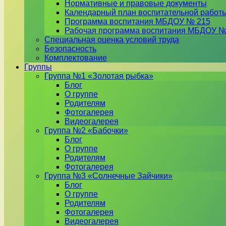
Нормативные и правовые документы
Календарный план воспитательной работ
Программа воспитания МБДОУ № 215
Рабочая программа воспитания МБДОУ №
Специальная оценка условий труда
Безопасность
Комплектование
Группы
Группа №1 «Золотая рыбка»
Блог
О группе
Родителям
Фотогалерея
Видеогалерея
Группа №2 «Бабочки»
Блог
О группе
Родителям
Фотогалерея
Группа №3 «Солнечные Зайчики»
Блог
О группе
Родителям
Фотогалерея
Видеогалерея