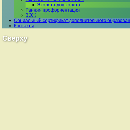
Эколята-дошколята
Ранняя профориентация
ЗОЖ
Социальный сертификат дополнительного образова
Контакты
Сверху