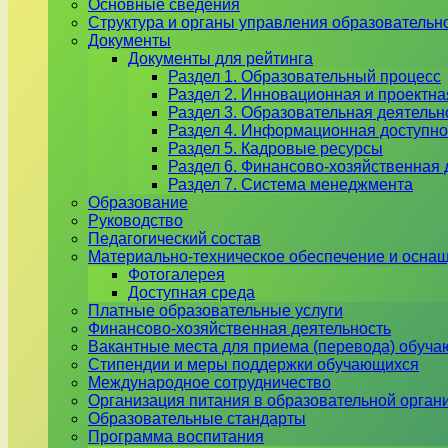
Основные сведения
Структура и органы управления образовательн
Документы
Документы для рейтинга
Раздел 1. Образовательный процесс
Раздел 2. Инновационная и проектна
Раздел 3. Образовательная деятель
Раздел 4. Информационная доступно
Раздел 5. Кадровые ресурсы
Раздел 6. Финансово-хозяйственная 
Раздел 7. Система менеджмента
Образование
Руководство
Педагогический состав
Материально-техническое обеспечение и оснащ
Фотогалерея
Доступная среда
Платные образовательные услуги
Финансово-хозяйственная деятельность
Вакантные места для приема (перевода) обуч
Стипендии и меры поддержки обучающихся
Международное сотрудничество
Организация питания в образовательной орган
Образовательные стандарты
Программа воспитания