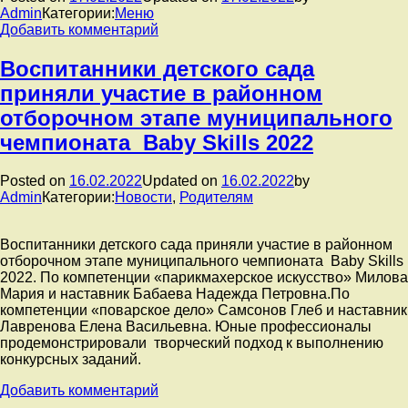
февраля
Admin
Категории:
Меню
2022
к
Добавить комментарий
г.
записи
Меню
Воспитанники детского сада
на
приняли участие в районном
17
февраля
отборочном этапе муниципального
2022
чемпионата Baby Skills 2022
г.
Posted on
16.02.2022
Updated on
16.02.2022
by
Admin
Категории:
Новости
,
Родителям
Воспитанники детского сада приняли участие в районном
отборочном этапе муниципального чемпионата Baby Skills
2022. По компетенции «парикмахерское искусство» Милова
Мария и наставник Бабаева Надежда Петровна.По
компетенции «поварское дело» Самсонов Глеб и наставник
Лавренова Елена Васильевна. Юные профессионалы
продемонстрировали творческий подход к выполнению
конкурсных заданий.
к
Добавить комментарий
записи