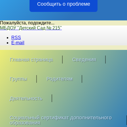
Сообщить о проблеме
Пожалуйста, подождите...
Перейти
МБДОУ "Детский Сад № 215"
к
RSS
содержимому
E-mail
Главная страница
Сведения
Группы
Родителям
Деятельность
Социальный сертификат дополнительного
образования