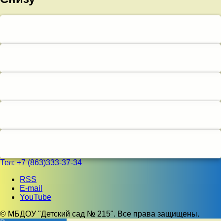
Тел:
+7 (863)333-37-34
RSS
E-mail
YouTube
© МБДОУ "Детский сад № 215". Все права защищены.