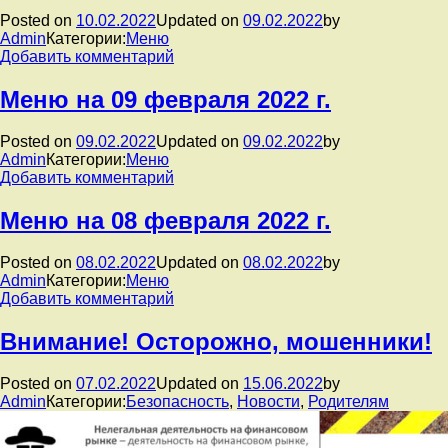
в
Posted on
10.02.2022
Updated on
09.02.2022
by
поддержку
Admin
Категории:
Меню
сборной
к
Добавить комментарий
России
записи
на
Меню
Меню на 09 февраля 2022 г.
XXIV
на
Зимних
10
Олимпийских
Posted on
09.02.2022
Updated on
09.02.2022
by
февраля
играх
Admin
Категории:
Меню
2022
в
к
Добавить комментарий
г.
Пекине.
записи
Меню
Меню на 08 февраля 2022 г.
на
09
Posted on
08.02.2022
Updated on
08.02.2022
by
февраля
Admin
Категории:
Меню
2022
к
Добавить комментарий
г.
записи
Меню
Внимание! Осторожно, мошенники!
на
08
Posted on
07.02.2022
Updated on
15.06.2022
by
февраля
Admin
Категории:
Безопасность
,
Новости
,
Родителям
2022
г.