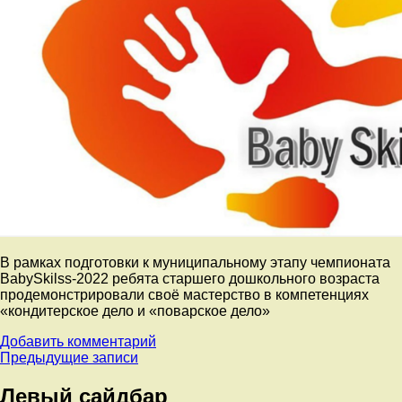
В рамках подготовки к муниципальному этапу чемпионата
BabySkilss-2022 ребята старшего дошкольного возраста
продемонстрировали своё мастерство в компетенциях
«кондитерское дело и «поварское дело»
к
Добавить комментарий
Навигация
записи
Предыдущие записи
Участие
по
в
Левый сайдбар