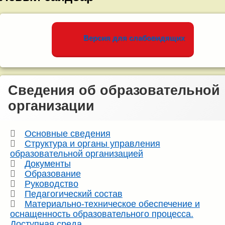
записям
чемпионате
BabySkilss-
2022
Версия для слабовидящих
Сведения об образовательной
организации
Основные сведения
Структура и органы управления
образовательной организацией
Документы
Образование
Руководство
Педагогический состав
Материально-техническое обеспечение и
оснащенность образовательного процесса.
Доступная среда