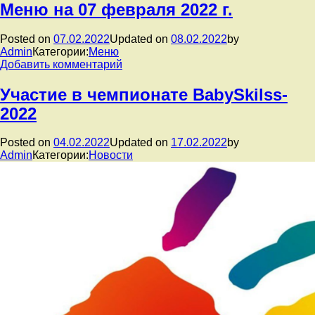
Внимание!
Меню на 07 февраля 2022 г.
Осторожно,
мошенники!
Posted on
07.02.2022
Updated on
08.02.2022
by
Admin
Категории:
Меню
к
Добавить комментарий
записи
Меню
Участие в чемпионате BabySkilss-
на
2022
07
февраля
2022
Posted on
04.02.2022
Updated on
17.02.2022
by
г.
Admin
Категории:
Новости