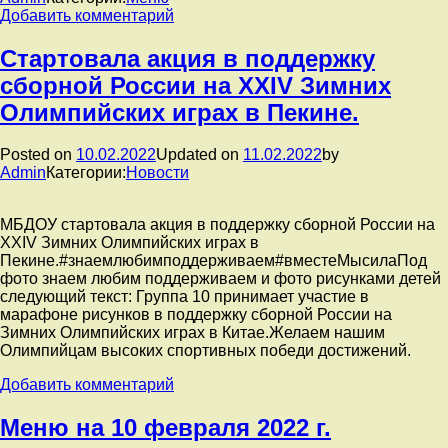
2022
к
Добавить комментарий
г.
записи
Меню
Cтартовала акция в поддержку
на
сборной России на XXIV Зимних
11
февраля
Олимпийских играх в Пекине.
2022
г.
Posted on
10.02.2022
Updated on
11.02.2022
by
Admin
Категории:
Новости
МБДОУ стартовала акция в поддержку сборной России на
XXIV Зимних Олимпийских играх в
Пекине.#знаемлюбимподдерживаем#вместеМысилаПод
фото знаем любим поддерживаем и фото рисунками детей
следующий текст: Группа 10 принимает участие в
марафоне рисунков в поддержку сборной России на
Зимних Олимпийских играх в Китае.Желаем нашим
Олимпийцам высоких спортивных победи достижений.
к
Добавить комментарий
записи
Cтартовала
Меню на 10 февраля 2022 г.
акция