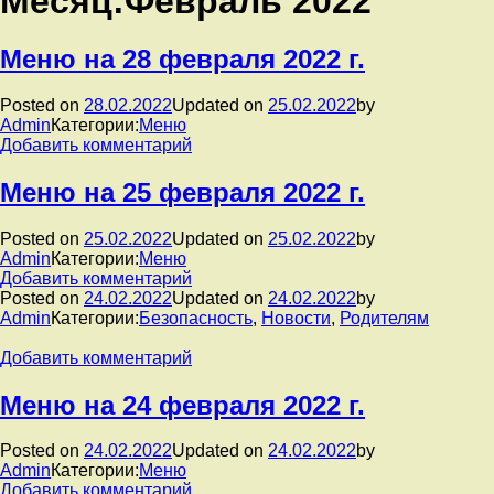
Месяц:
Февраль 2022
Меню на 28 февраля 2022 г.
Posted on
28.02.2022
Updated on
25.02.2022
by
Admin
Категории:
Меню
к
Добавить комментарий
записи
Меню
Меню на 25 февраля 2022 г.
на
28
Posted on
25.02.2022
Updated on
25.02.2022
by
февраля
Admin
Категории:
Меню
2022
к
Добавить комментарий
г.
записи
Posted on
24.02.2022
Updated on
24.02.2022
by
Меню
Admin
Категории:
Безопасность
,
Новости
,
Родителям
на
25
к
Добавить комментарий
февраля
записи
2022
Меню на 24 февраля 2022 г.
г.
Posted on
24.02.2022
Updated on
24.02.2022
by
Admin
Категории:
Меню
к
Добавить комментарий