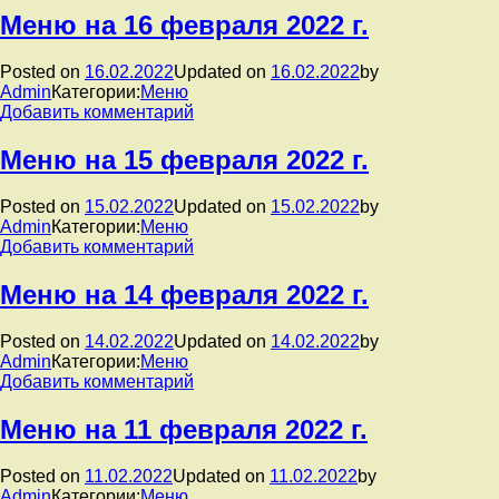
Воспитанники
Меню на 16 февраля 2022 г.
детского
сада
Posted on
16.02.2022
Updated on
16.02.2022
by
приняли
Admin
Категории:
Меню
участие
к
Добавить комментарий
в
записи
районном
Меню
Меню на 15 февраля 2022 г.
отборочном
на
этапе
16
муниципального
Posted on
15.02.2022
Updated on
15.02.2022
by
февраля
чемпионата
Admin
Категории:
Меню
2022
Baby
к
Добавить комментарий
г.
Skills
записи
2022
Меню
Меню на 14 февраля 2022 г.
на
15
Posted on
14.02.2022
Updated on
14.02.2022
by
февраля
Admin
Категории:
Меню
2022
к
Добавить комментарий
г.
записи
Меню
Меню на 11 февраля 2022 г.
на
14
Posted on
11.02.2022
Updated on
11.02.2022
by
февраля
Admin
Категории:
Меню