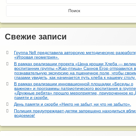
Свежие записи
Группа №8 представила авторскую методическую разработк
«Игровая геометрия».
В рамках реализации проекта «Цена крошки Хлеба — велик
воспитанник группы «Жар-птица» Сахнов Егор отправился 
познавательную экскурсию на пшеничное поле, чтобы свои
глазами увидеть, как начинается путь хлеба к нашему столу.
В рамках реализации инновационной площадки «Беседы о
важном» и программы патриотического воспитания в групп
«Дружные ребята» прошло мероприятие, приуроченное ко
памяти и скорби.
День памяти и скорби «Никто не забыт, ни что не забыто».
Полиция предупреждает-детям запрещено находиться вбли
водоемов!