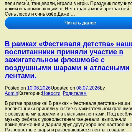
пели песни, танцевали, играли в игры. Праздник получил
движения
ярким и запоминающимся. Нет страны моей прекрасней
Первых
Сень лесов и синь озёр,Даже …
постели
памятный
В
Читать далее
знак
рамках
»
реализации
О
инновационно
тех
В рамках «Фестиваля детства» наш
площадки
кто
«Беседы
воспитанники приняли участие в
уже
о
не
зажигательном флешмобе с
важном»
придёт
во
воздушными шарами и атласными
никогда».
второй
лентами.
младшей
группе
«Непоседы»
Posted on
10.06.2026
Updated on
08.07.2026
by
прошло
Admin
Категории:
Новости
,
Родителям
праздничное
мероприятие
В ритме праздника! В рамках «Фестиваля детства» наши
ко
воспитанники приняли участие в зажигательном флешмо
Дню
с воздушными шарами и атласными лентами. Под весёл
России.
музыку ребята с удовольствием танцевали, выполняли
яркие движения и дарили друг другу хорошее настроение
Разноцветные шары и развевающиеся ленты создали