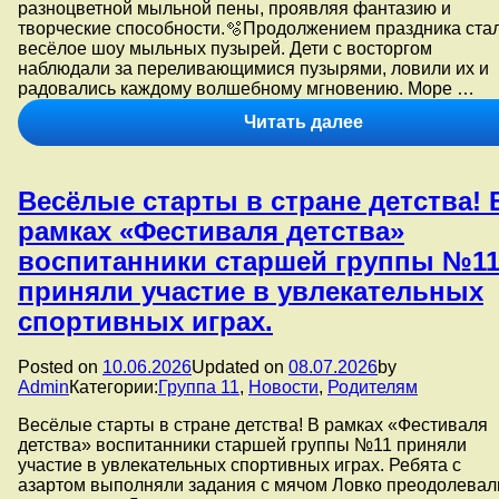
разноцветной мыльной пены, проявляя фантазию и
цветами.
творческие способности.🫧Продолжением праздника ста
весёлое шоу мыльных пузырей. Дети с восторгом
наблюдали за переливающимися пузырями, ловили их и
радовались каждому волшебному мгновению. Море …
В
Читать далее
рамках
«Фестиваля
детства»
️Весёлые старты в стране детства! 
воспитанники
средней
рамках «Фестиваля детства»
группы
воспитанники старшей группы №1
№1
окунулись
приняли участие в увлекательных
в
спортивных играх.
удивительный
мир
мыльных
Posted on
10.06.2026
Updated on
08.07.2026
by
пузырей.
Admin
Категории:
Группа 11
,
Новости
,
Родителям
️Весёлые старты в стране детства! В рамках «Фестиваля
детства» воспитанники старшей группы №11 приняли
участие в увлекательных спортивных играх. ️Ребята с
азартом выполняли задания с мячом Ловко преодолевал