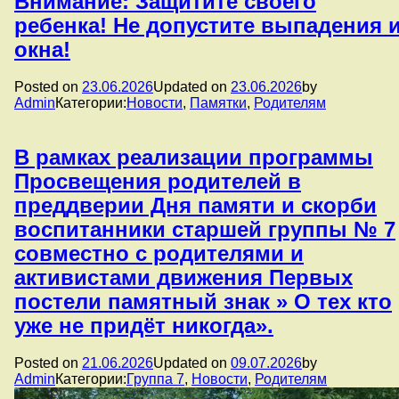
Внимание: Защитите своего
ребенка! Не допустите выпадения 
окна!
Posted on
23.06.2026
Updated on
23.06.2026
by
Admin
Категории:
Новости
,
Памятки
,
Родителям
В рамках реализации программы
Просвещения родителей в
преддверии Дня памяти и скорби
воспитанники старшей группы № 7
совместно с родителями и
активистами движения Первых
постели памятный знак » О тех кто
уже не придёт никогда».
Posted on
21.06.2026
Updated on
09.07.2026
by
Admin
Категории:
Группа 7
,
Новости
,
Родителям