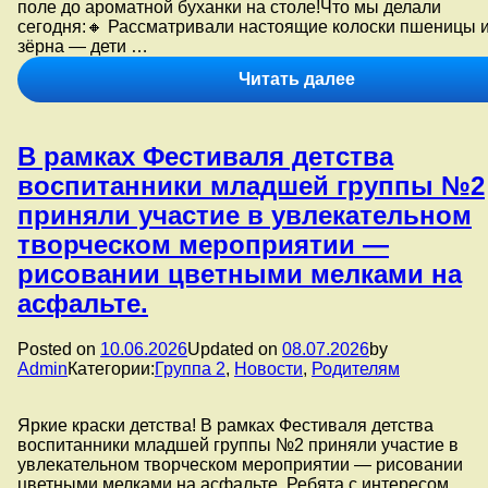
поле до ароматной буханки на столе!Что мы делали
сегодня:🔸 Рассматривали настоящие колоски пшеницы 
зёрна — дети …
Тематический
Читать далее
день
«Цена
крошки
В рамках Фестиваля детства
Хлеба
—
воспитанники младшей группы №2
велика!»
приняли участие в увлекательном
в
старшей
творческом мероприятии —
группе
рисовании цветными мелками на
№ 7.
Сегодня
асфальте.
в
старшей
Posted on
10.06.2026
Updated on
08.07.2026
by
группе
Admin
Категории:
Группа 2
,
Новости
,
Родителям
№ 7
состоялся
тематический
Яркие краски детства! В рамках Фестиваля детства
день
воспитанники младшей группы №2 приняли участие в
в
увлекательном творческом мероприятии — рисовании
рамках
цветными мелками на асфальте. Ребята с интересом