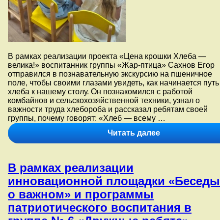
В рамках реализации проекта «Цена крошки Хлеба —
велика!» воспитанник группы «Жар-птица» Сахнов Егор
отправился в познавательную экскурсию на пшеничное
поле, чтобы своими глазами увидеть, как начинается путь
хлеба к нашему столу. Он познакомился с работой
комбайнов и сельскохозяйственной техники, узнал о
важности труда хлебороба и рассказал ребятам своей
группы, почему говорят: «Хлеб — всему …
В
Читать далее
рамках
реализации
проекта
В рамках реализации
«Цена
крошки
инновационной площадки «Беседы
Хлеба
о важном» и программы
—
велика!»
патриотического воспитания в
воспитанник