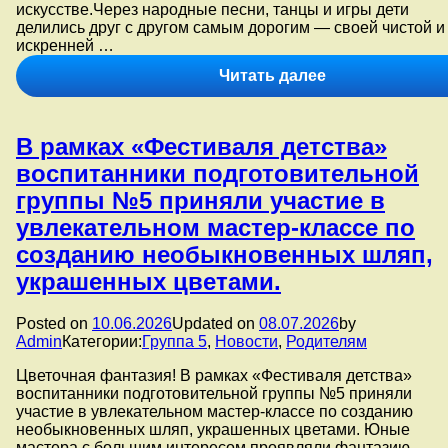
искусстве.Через народные песни, танцы и игры дети
делились друг с другом самым дорогим — своей чистой и
искренней …
В
Читать далее
рамках
«Фестиваля
детства»
В рамках «Фестиваля детства»
и
Года
воспитанники подготовительной
Единства
группы №5 приняли участие в
народов
России
увлекательном мастер-классе по
в
созданию необыкновенных шляп,
группе
№7
украшенных цветами.
состоялось
большое
Posted on
10.06.2026
Updated on
08.07.2026
by
и
Admin
Категории:
Группа 5
,
Новости
,
Родителям
светлое
мероприятие,
Цветочная фантазия! В рамках «Фестиваля детства»
посвященное
воспитанники подготовительной группы №5 приняли
русскому
участие в увлекательном мастер-классе по созданию
народному
необыкновенных шляп, украшенных цветами. Юные
творчеству.
мастера с большим интересом проявляли фантазию,