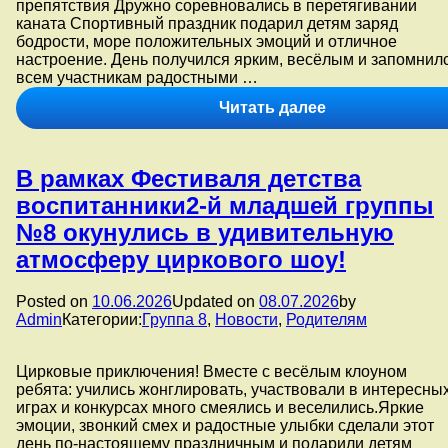
препятствия Дружно соревновались в перетягивании
каната ️Спортивный праздник подарил детям заряд
бодрости, море положительных эмоций и отличное
настроение. День получился ярким, весёлым и запомнил
всем участникам радостными …
️Весёлые
Читать далее
старты
в
стране
В рамках Фестиваля детства
детства!
В
воспитанники2-й младшей группы
рамках
№8 окунулись в удивительную
«Фестиваля
детства»
атмосферу циркового шоу!
воспитанники
старшей
Posted on
10.06.2026
Updated on
08.07.2026
by
группы
Admin
Категории:
Группа 8
,
Новости
,
Родителям
№11
приняли
участие
Цирковые приключения! Вместе с весёлым клоуном
в
ребята: учились жонглировать, участвовали в интересны
увлекательны
играх и конкурсах много смеялись и веселились.Яркие
спортивных
эмоции, звонкий смех и радостные улыбки сделали этот
играх.
день по-настоящему праздничным и подарили детям