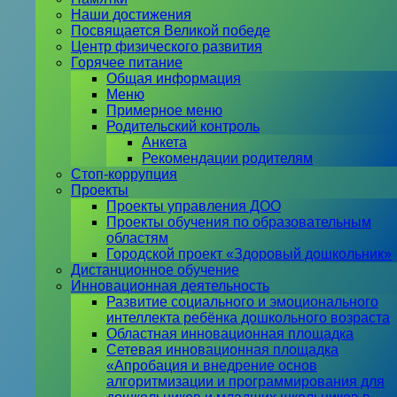
Наши достижения
Посвящается Великой победе
Центр физического развития
Горячее питание
Общая информация
Меню
Примерное меню
Родительский контроль
Анкета
Рекомендации родителям
Стоп-коррупция
Проекты
Проекты управления ДОО
Проекты обучения по образовательным
областям
Городской проект «Здоровый дошкольник»
Дистанционное обучение
Инновационная деятельность
Развитие социального и эмоционального
интеллекта ребёнка дошкольного возраста
Областная инновационная площадка
Сетевая инновационная площадка
«Апробация и внедрение основ
алгоритмизации и программирования для