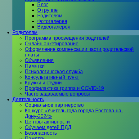
Блог
О группе
Родителям
Фотогалерея
Видеогалерея
Родителям
Программа просвещения родителей
Онлайн анкетирование
Оформление компенсации части родительской
платы
Объявления
Памятки
Психологическая служба
Консультативный пункт
Кружки и студии
Профилактика гриппа и COVID-19
Часто задаваемые вопросы
Деятельность
Социальное партнерство
Конкурс «Учитель года города Ростова-на-
Дону-2024»
Центры активности
Обучаем детей ПДД
Безопасность
Памятки