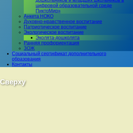
дошкольников и младших школьников в
цифровой образовательной среде
ПиктоМир»
Анкета НОКО
Духовно-нравственное воспитание
Патриотическое воспитание
Экологическое воспитание
Эколята-дошколята
Ранняя профориентация
ЗОЖ
Социальный сертификат дополнительного
образования
Контакты
Сверху