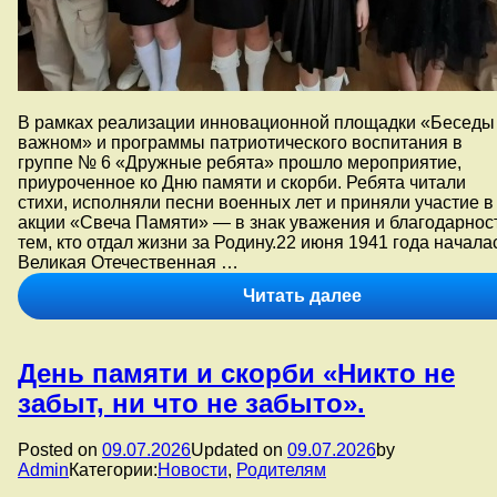
В рамках реализации инновационной площадки «Беседы
важном» и программы патриотического воспитания в
группе № 6 «Дружные ребята» прошло мероприятие,
приуроченное ко Дню памяти и скорби. Ребята читали
стихи, исполняли песни военных лет и приняли участие в
акции «Свеча Памяти» — в знак уважения и благодарнос
тем, кто отдал жизни за Родину.22 июня 1941 года начала
Великая Отечественная …
В
Читать далее
рамках
реализации
инновационно
День памяти и скорби «Никто не
площадки
«Беседы
забыт, ни что не забыто».
о
важном»
Posted on
09.07.2026
Updated on
09.07.2026
by
и
Admin
Категории:
Новости
,
Родителям
программы
патриотическо