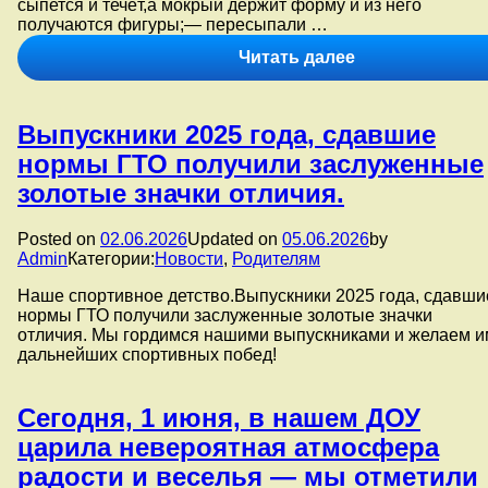
сыпется и течёт,а мокрый держит форму и из него
асфальте.
получаются фигуры;— пересыпали …
Фестиваль
Читать далее
детства:
«Юные
исследователи
Выпускники 2025 года, сдавшие
нормы ГТО получили заслуженные
золотые значки отличия.
Posted on
02.06.2026
Updated on
05.06.2026
by
Admin
Категории:
Новости
,
Родителям
Наше спортивное детство.Выпускники 2025 года, сдавши
нормы ГТО получили заслуженные золотые значки
отличия. Мы гордимся нашими выпускниками и желаем и
дальнейших спортивных побед!
Сегодня, 1 июня, в нашем ДОУ
царила невероятная атмосфера
радости и веселья — мы отметили