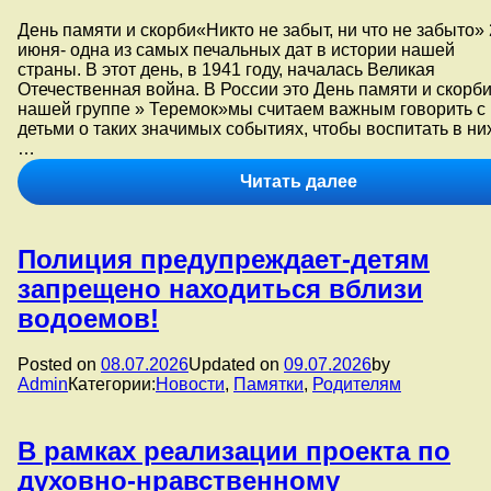
воспитания
День памяти и скорби«Никто не забыт, ни что не забыто»
в
июня- одна из самых печальных дат в истории нашей
группе
страны. В этот день, в 1941 году, началась Великая
№ 6
Отечественная война. В России это День памяти и скорби
«Дружные
нашей группе » Теремок»мы считаем важным говорить с
ребята»
детьми о таких значимых событиях, чтобы воспитать в ни
прошло
…
мероприятие,
приуроченное
День
Читать далее
ко
памяти
Дню
и
памяти
скорби
и
Полиция предупреждает-детям
«Никто
скорби.
не
запрещено находиться вблизи
забыт,
водоемов!
ни
что
не
Posted on
08.07.2026
Updated on
09.07.2026
by
забыто».
Admin
Категории:
Новости
,
Памятки
,
Родителям
В рамках реализации проекта по
духовно-нравственному