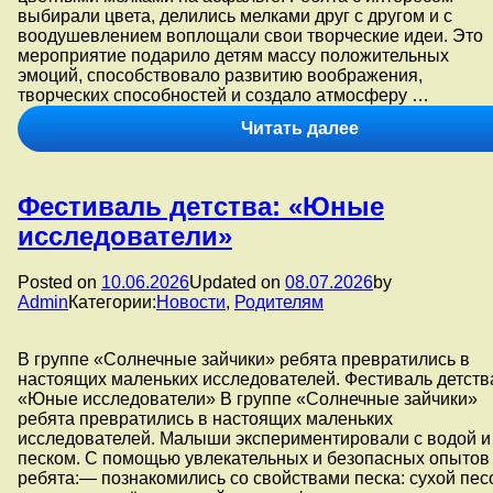
проекта
выбирали цвета, делились мелками друг с другом и с
духовно‑нравс
воодушевлением воплощали свои творческие идеи. Это
воспитания
мероприятие подарило детям массу положительных
«Цена
эмоций, способствовало развитию воображения,
крошки
творческих способностей и создало атмосферу …
Хлеба-
велика!».
В
Читать далее
рамках
Фестиваля
детства
Фестиваль детства: «Юные
воспитанники
младшей
исследователи»
группы
№2
Posted on
10.06.2026
Updated on
08.07.2026
by
приняли
Admin
Категории:
Новости
,
Родителям
участие
в
увлекательно
В группе «Солнечные зайчики» ребята превратились в
творческом
настоящих маленьких исследователей. Фестиваль детств
мероприятии
«Юные исследователи» В группе «Солнечные зайчики»
—
ребята превратились в настоящих маленьких
рисовании
исследователей. Малыши экспериментировали с водой и
цветными
песком. С помощью увлекательных и безопасных опытов
мелками
ребята:— познакомились со свойствами песка: сухой пес
на