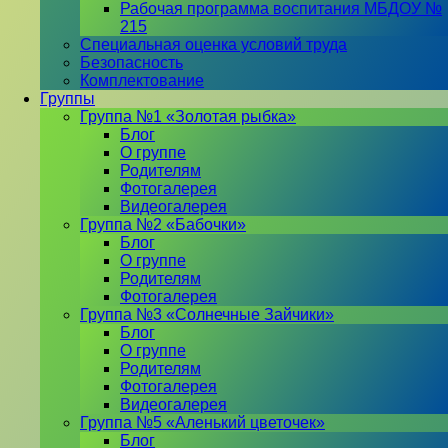
Рабочая программа воспитания МБДОУ №
215
Специальная оценка условий труда
Безопасность
Комплектование
Группы
Группа №1 «Золотая рыбка»
Блог
О группе
Родителям
Фотогалерея
Видеогалерея
Группа №2 «Бабочки»
Блог
О группе
Родителям
Фотогалерея
Группа №3 «Солнечные Зайчики»
Блог
О группе
Родителям
Фотогалерея
Видеогалерея
Группа №5 «Аленький цветочек»
Блог