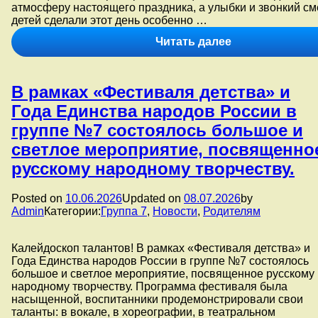
атмосферу настоящего праздника, а улыбки и звонкий см
детей сделали этот день особенно …
В
Читать далее
рамках
«Фестиваля
детства»
В рамках «Фестиваля детства» и
наши
воспитанники
Года Единства народов России в
приняли
группе №7 состоялось большое и
участие
в
светлое мероприятие, посвященно
зажигательном
русскому народному творчеству.
флешмобе
с
воздушными
Posted on
10.06.2026
Updated on
08.07.2026
by
шарами
Admin
Категории:
Группа 7
,
Новости
,
Родителям
и
атласными
лентами.
Калейдоскоп талантов! В рамках «Фестиваля детства» и
Года Единства народов России в группе №7 состоялось
большое и светлое мероприятие, посвященное русскому
народному творчеству. Программа фестиваля была
насыщенной, воспитанники продемонстрировали свои
таланты: в вокале, в хореографии, в театральном