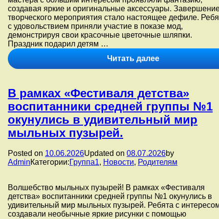
создавая яркие и оригинальные аксессуары. Завершени
творческого мероприятия стало настоящее дефиле. Ребя
с удовольствием приняли участие в показе мод,
демонстрируя свои красочные цветочные шляпки.
️Праздник подарил детям …
В
Читать далее
рамках
«Фестиваля
детства»
В рамках «Фестиваля детства»
воспитанники
подготовитель
воспитанники средней группы №1
группы
окунулись в удивительный мир
№5
приняли
мыльных пузырей.
участие
в
Posted on
10.06.2026
Updated on
08.07.2026
by
увлекательно
Admin
Категории:
Группа1
,
Новости
,
Родителям
мастер-
классе
по
Волшебство мыльных пузырей! В рамках «Фестиваля
созданию
детства» воспитанники средней группы №1 окунулись в
необыкновенн
удивительный мир мыльных пузырей. Ребята с интересо
шляп,
создавали необычные яркие рисунки с помощью
украшенных