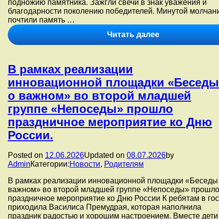
подножию памятника. Зажгли свечи в знак уважения и
благодарности поколению победителей. Минутой молчан
почтили память …
В
Читать далее
рамках
реализации
программы
В рамках реализации
Просвещения
родителей
инновационной площадки «Беседы
в
о важном» во второй младшей
преддверии
Дня
группе «Непоседы» прошло
памяти
праздничное мероприятие ко Дню
и
скорби
России.
воспитанники
старшей
Posted on
12.06.2026
Updated on
08.07.2026
by
группы
Admin
Категории:
Новости
,
Родителям
№
7
В рамках реализации инновационной площадки «Беседы
совместно
важном» во второй младшей группе «Непоседы» прошл
с
праздничное мероприятие ко Дню России К ребятам в гос
родителями
приходила Василиса Премудрая, которая наполнила
и
праздник радостью и хорошим настроением. Вместе дети
активистами