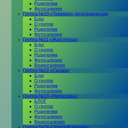
Родителям
Фотогалерея
Группа №10 «Теремок» логопедическая
Блог
О группе
Родителям
Фотогалерея
Группа №11 «Жар-птица»
Блог
О группе
Родителям
Фотогалерея
Видеогалерея
Группа №12 «Сказка»
Блог
О группе
Родителям
Фотогалерея
Группа №13 «Непоседы»
БЛОГ
О группе
Родителям
Фотогалерея
Видеогалерея
Группа №14 «Золотой ключик»