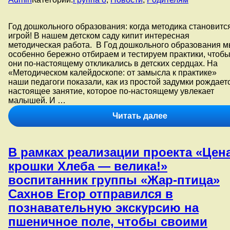
️Год дошкольного образования: когда методика становитс
игрой! ️В нашем детском саду кипит интересная
методическая работа. В Год дошкольного образования 
особенно бережно отбираем и тестируем практики, чтоб
они по-настоящему откликались в детских сердцах. На
«Методическом калейдоскопе: от замысла к практике»
наши педагоги показали, как из простой задумки рождает
настоящее занятие, которое по-настоящему увлекает
малышей. И …
Группа
Читать далее
№8
представила
авторскую
В рамках реализации проекта «Цен
методическую
разработку
крошки Хлеба — велика!»
«Игровая
воспитанник группы «Жар-птица»
геометрия».
Сахнов Егор отправился в
познавательную экскурсию на
пшеничное поле, чтобы своими