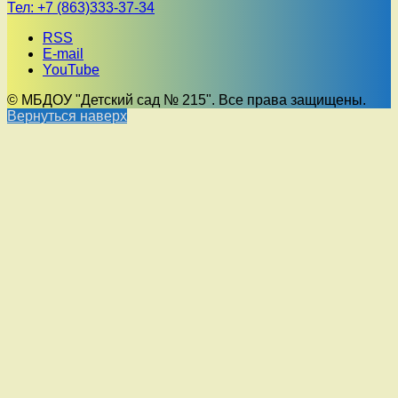
Тел:
+7 (863)333-37-34
RSS
E-mail
YouTube
© МБДОУ "Детский сад № 215". Все права защищены.
Вернуться наверх