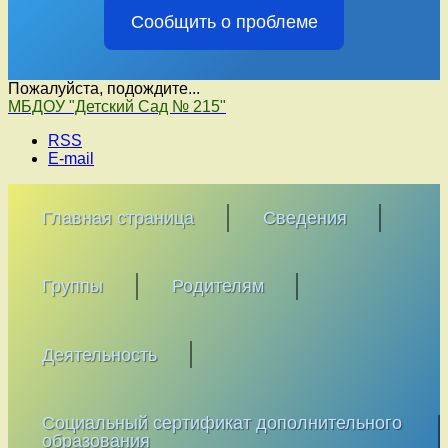
Сообщить о проблеме
Пожалуйста, подождите...
Перейти
МБДОУ "Детский Сад № 215"
к
RSS
содержимому
E-mail
Главная страница
Сведения
Группы
Родителям
Деятельность
Социальный сертификат дополнительного
образования