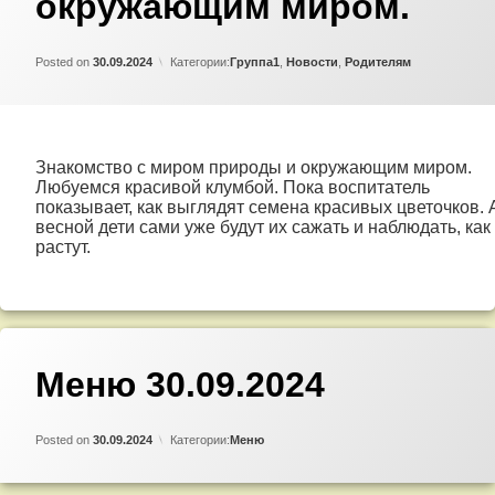
окружающим миром.
природы
и
окружающим
Updated on
by
Admin
30.09.2024
миром.
Posted on
30.09.2024
Категории:
Группа1
,
Новости
,
Родителям
Знакомство с миром природы и окружающим миром.
Любуемся красивой клумбой. Пока воспитатель
показывает, как выглядят семена красивых цветочков. 
весной дети сами уже будут их сажать и наблюдать, как
растут.
Добавить
Меню 30.09.2024
комментарий
к
записи
Updated on
by
Admin
27.09.2024
Меню
Posted on
30.09.2024
Категории:
Меню
30.09.2024