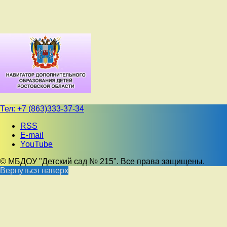
Тел:
+7 (863)333-37-34
RSS
E-mail
YouTube
© МБДОУ "Детский сад № 215". Все права защищены.
Вернуться наверх