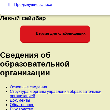
Навигация
Предыдущие записи
по
записям
Левый сайдбар
Версия для слабовидящих
Сведения об
образовательной
организации
Основные сведения
Структура и органы управления образовательной
организацией
Документы
Образование
Руководство