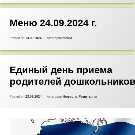
Добавить
Меню 24.09.2024 г.
комментарий
к
записи
Updated on
by
Admin
23.09.2024
Меню
Posted on
24.09.2024
Категории:
Меню
24.09.2024
г.
Добавить
комментарий
к
Единый день приема
записи
Единый
родителей дошкольников
день
приема
родителей
дошкольников.
Updated on
by
Admin
29.09.2024
Posted on
23.09.2024
Категории:
Новости
,
Родителям