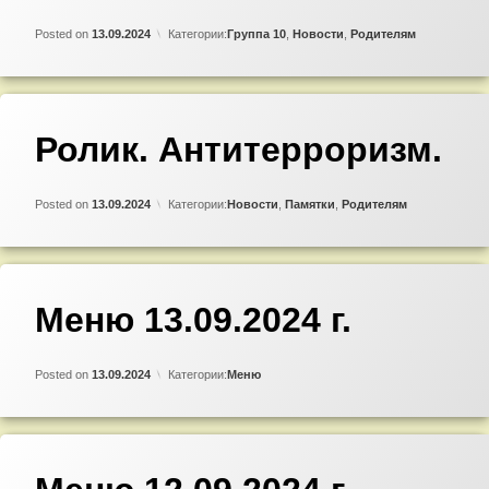
10.
Беседа
Updated on
by
Admin
15.11.2024
Posted on
13.09.2024
Категории:
Группа 10
,
Новости
,
Родителям
о
важном.
Добавить
Ролик. Антитерроризм.
комментарий
к
записи
Updated on
by
Admin
13.09.2024
Ролик.
Posted on
13.09.2024
Категории:
Новости
,
Памятки
,
Родителям
Антитерроризм.
Добавить
Меню 13.09.2024 г.
комментарий
к
записи
Updated on
by
Admin
12.09.2024
Меню
Posted on
13.09.2024
Категории:
Меню
13.09.2024
г.
Добавить