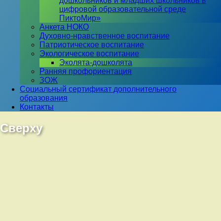
дошкольников и младших школьников в
цифровой образовательной среде
ПиктоМир»
Анкета НОКО
Духовно-нравственное воспитание
Патриотическое воспитание
Экологическое воспитание
Эколята-дошколята
Ранняя профориентация
ЗОЖ
Социальный сертификат дополнительного
образования
Контакты
Сверху