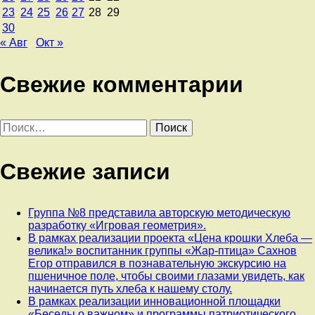
23
24
25
26
27
28
29
30
« Авг
Окт »
Свежие комментарии
Найти:
Свежие записи
Группа №8 представила авторскую методическую
разработку «Игровая геометрия».
В рамках реализации проекта «Цена крошки Хлеба —
велика!» воспитанник группы «Жар-птица» Сахнов
Егор отправился в познавательную экскурсию на
пшеничное поле, чтобы своими глазами увидеть, как
начинается путь хлеба к нашему столу.
В рамках реализации инновационной площадки
«Беседы о важном» и программы патриотического