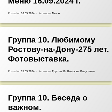
Меню 16.09.2024 г.
комментарий
к
записи
Updated on
by
Admin
14.09.2024
Меню
Posted on
16.09.2024
Категории:
Меню
16.09.2024
г.
Добавить
Группа 10. Любимому
комментарий
к
Ростову-на-Дону-275 лет.
записи
Группа
10.
Фотовыставка.
Любимому
Ростову-
на-
Updated on
by
Admin
15.11.2024
Дону-275
Posted on
15.09.2024
Категории:
Группа 10
,
Новости
,
Родителям
лет.
Фотовыставка.
Добавить
Группа 10. Беседа о
комментарий
к
важном.
записи
Группа