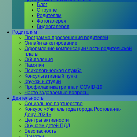
Блог
О группе
Родителям
Фотогалерея
Видеогалерея
Родителям
Программа просвещения родителей
Онлайн анкетирование
Оформление компенсации части родительской
платы
Объявления
Памятки
Психологическая служба
Консультативный пункт
Кружки и студии
Профилактика гриппа и COVID-19
Часто задаваемые вопросы
Деятельность
Социальное партнерство
Конкурс «Учитель года города Ростова-на-
Дону-2024»
Центры активности
Обучаем детей ПДД
Безопасность
Памятки