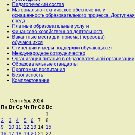
Педагогический состав
Материально-техническое обеспечение и
оснащенность образовательного процесса. Доступная
среда
Платные образовательные услуги
Финансово-хозяйственная деятельность
Вакантные места для приема (перевода)
обучающихся
Стипендии и меры поддержки обучающихся
Международное сотрудничество
Организация питания в образовательной организации
Образовательные стандарты
Программа воспитания
Безопасность
Комплектование
Сентябрь 2024
Пн
Вт
Ср
Чт
Пт
Сб
Вс
1
2
3
4
5
6
7
8
9
10
11
12
13
14
15
16
17
18
19
20
21
22