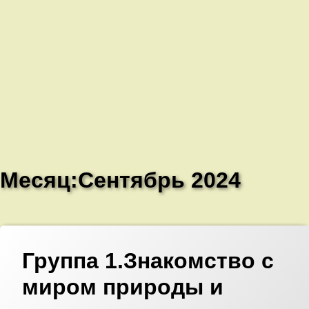
Месяц:
Сентябрь 2024
Добавить
комментарий
к
Группа 1.Знакомство с
записи
Группа
миром природы и
1.Знакомство
с
миром