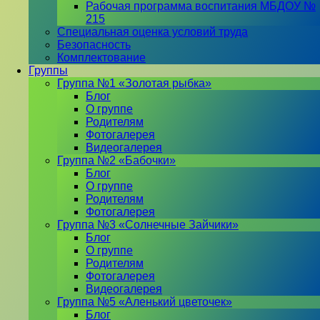
Рабочая программа воспитания МБДОУ №
215
Специальная оценка условий труда
Безопасность
Комплектование
Группы
Группа №1 «Золотая рыбка»
Блог
О группе
Родителям
Фотогалерея
Видеогалерея
Группа №2 «Бабочки»
Блог
О группе
Родителям
Фотогалерея
Группа №3 «Солнечные Зайчики»
Блог
О группе
Родителям
Фотогалерея
Видеогалерея
Группа №5 «Аленький цветочек»
Блог