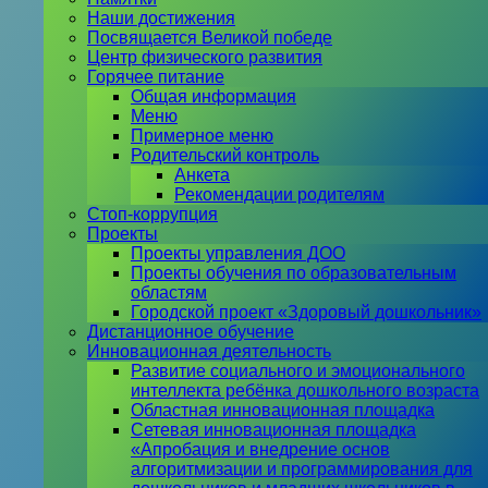
Наши достижения
Посвящается Великой победе
Центр физического развития
Горячее питание
Общая информация
Меню
Примерное меню
Родительский контроль
Анкета
Рекомендации родителям
Стоп-коррупция
Проекты
Проекты управления ДОО
Проекты обучения по образовательным
областям
Городской проект «Здоровый дошкольник»
Дистанционное обучение
Инновационная деятельность
Развитие социального и эмоционального
интеллекта ребёнка дошкольного возраста
Областная инновационная площадка
Сетевая инновационная площадка
«Апробация и внедрение основ
алгоритмизации и программирования для