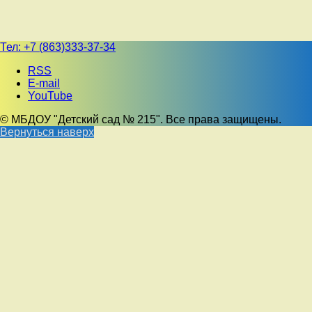
Тел:
+7 (863)333-37-34
RSS
E-mail
YouTube
© МБДОУ "Детский сад № 215". Все права защищены.
Вернуться наверх