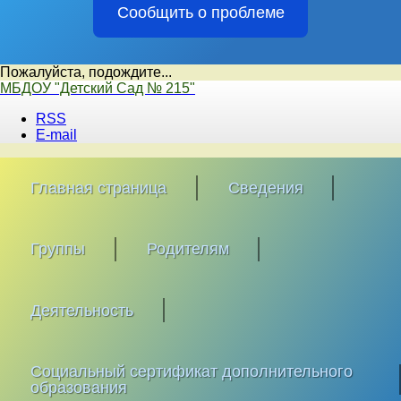
Сообщить о проблеме
Пожалуйста, подождите...
Перейти
МБДОУ "Детский Сад № 215"
к
RSS
содержимому
E-mail
Главная страница
Сведения
Группы
Родителям
Деятельность
Социальный сертификат дополнительного
образования