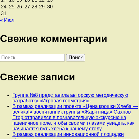
24
25
26
27
28
29
30
31
« Июл
Свежие комментарии
Найти:
Свежие записи
Группа №8 представила авторскую методическую
разработку «Игровая геометрия».
В рамках реализации проекта «Цена крошки Хлеба —
велика!» воспитанник группы «Жар-птица» Сахнов
Егор отправился в познавательную экскурсию на
пшеничное поле, чтобы своими глазами увидеть, как
начинается путь хлеба к нашему столу.
В рамках реализации инновационной площадки