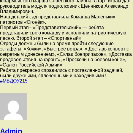
юнармейского марша Советского района. Старт играм дал
руководитель модуля подполковник Щенников Александр
Владимирович.
Наш детский сад представляла Команда Маленьких
патриотов «Огонёк».
Первый этап– «Представительский» — ребята
представили свою команду и исполнили патриотическую
песню. Второй этап – «Спортивный».
Отряды должны были на время пройти следующие
эстафеты: «Кочки», «Быстрее ветра», « Доставь конверт с
секретным донесением», «Склад боеприпасов», «Доставка
продовольствия на фронт», «Проскочи на боевом коне»,
«Салют Российской Армии».
Ребята прекрасно справились с поставленной задачей,
были дружными, сплочёнными и находчивыми !
#МБДОУ215
Admin