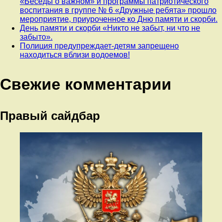
«Беседы о важном» и программы патриотического
воспитания в группе № 6 «Дружные ребята» прошло
мероприятие, приуроченное ко Дню памяти и скорби.
День памяти и скорби «Никто не забыт, ни что не
забыто».
Полиция предупреждает-детям запрещено
находиться вблизи водоемов!
Свежие комментарии
Правый сайдбар