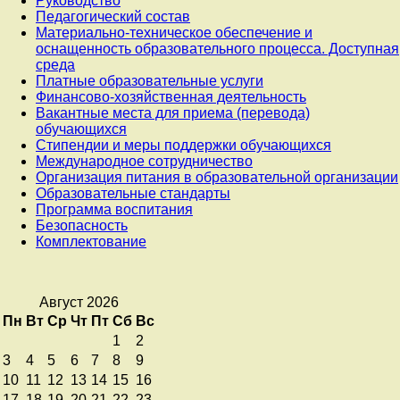
Руководство
Педагогический состав
Материально-техническое обеспечение и
оснащенность образовательного процесса. Доступная
среда
Платные образовательные услуги
Финансово-хозяйственная деятельность
Вакантные места для приема (перевода)
обучающихся
Стипендии и меры поддержки обучающихся
Международное сотрудничество
Организация питания в образовательной организации
Образовательные стандарты
Программа воспитания
Безопасность
Комплектование
Август 2026
Пн
Вт
Ср
Чт
Пт
Сб
Вс
1
2
3
4
5
6
7
8
9
10
11
12
13
14
15
16
17
18
19
20
21
22
23